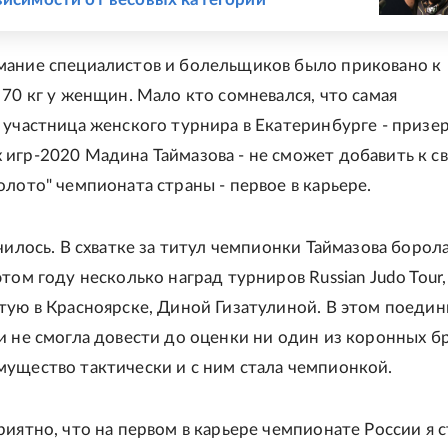
ание специалистов и болельщиков было приковано к
 70 кг у женщин. Мало кто сомневался, что самая
 участница женского турнира в Екатеринбурге - призе
игр-2020 Мадина Таймазова - не сможет добавить к с
олото" чемпионата страны - первое в карьере.
чилось. В схватке за титул чемпионки Таймазова борола
том году несколько наград турниров Russian Judo Tour,
тую в Красноярске, Диной Гизатулиной. В этом поедин
и не смогла довести до оценки ни один из коронных б
ущество тактически и с ним стала чемпионкой.
риятно, что на первом в карьере чемпионате России я с