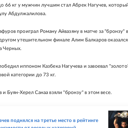
до 66 кг у мужчин лучшим стал Абрек Нагучев, которы
улу Абдулжалилова.
фуров проиграл Роману Айвазяну в матче за "бронзу" в
 другом утешительном финале Алим Балкаров оказался
а Черных.
победил иппоном Казбека Нагучева и завоевал "золото"
вой категории до 73 кг.
и Буян-Херел Санаа взяли "бронзу" в этом весе.
Е
чев поднялся на третье место в рейтинге
висимости от весовых категорий