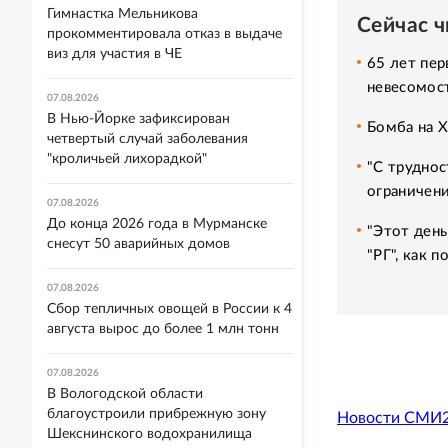
Гимнастка Мельникова
Сейчас 
прокомментировала отказ в выдаче
виз для участия в ЧЕ
65 лет пер
невесомос
07.08.2026
В Нью-Йорке зафиксирован
Бомба на 
четвертый случай заболевания
"кроличьей лихорадкой"
"С труднос
ограничени
07.08.2026
До конца 2026 года в Мурманске
"Этот день
снесут 50 аварийных домов
"РГ", как 
07.08.2026
Сбор тепличных овощей в России к 4
августа вырос до более 1 млн тонн
07.08.2026
В Вологодской области
благоустроили прибрежную зону
Новости СМИ
Шекснинского водохранилища