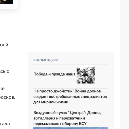
р
воей
РЕКОМЕНДУЕМ
сь с
Победа и правда наша!
ке
Не просто джойстик: Война дронов
создает востребованных специалистов
росков,
для мирной жизни
Воздушный кулак "Центра": Дроны,
артиллерия и перехватчики
тала
перемалывают оборону ВСУ