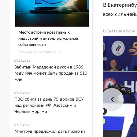
В Екатеринбу
всех сильней
В Екатеринбурге
Место встречи креативных
индустрий и интеллектуальной
собственности
Реклама. https://ipquorum.ru
07.08.2026
Забитый Марадоной рукой в 1986
году мяч может быть продан за $10
млн
07.08.2026
ПВО сбила за день 75 дронов ВСУ
над регионами РФ, Азовским и
Черным морями
07.08.2026
Минтруд предложил дать право на