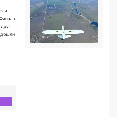
ся и
Финал с
 друг
, дошли