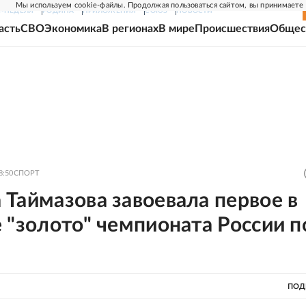
Мы используем cookie-файлы. Продолжая пользоваться сайтом, вы принимаете
Г-НЕДЕЛЯ
РОДИНА
ПРИЛОЖЕНИЯ
СОЮЗ
НОВОСТИ
асть
СВО
Экономика
В регионах
В мире
Происшествия
Общес
8:50
СПОРТ
Таймазова завоевала первое в
 "золото" чемпионата России п
ПОД