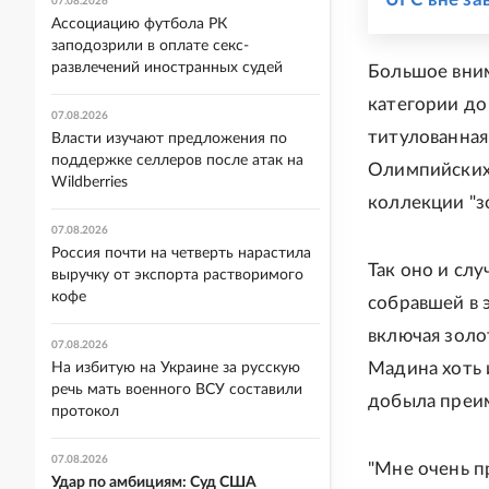
07.08.2026
Ассоциацию футбола РК
заподозрили в оплате секс-
развлечений иностранных судей
Большое вним
категории до
07.08.2026
титулованная
Власти изучают предложения по
поддержке селлеров после атак на
Олимпийских 
Wildberries
коллекции "з
07.08.2026
Россия почти на четверть нарастила
Так оно и слу
выручку от экспорта растворимого
кофе
собравшей в э
включая золо
07.08.2026
Мадина хоть 
На избитую на Украине за русскую
речь мать военного ВСУ составили
добыла преим
протокол
07.08.2026
"Мне очень п
Удар по амбициям: Суд США