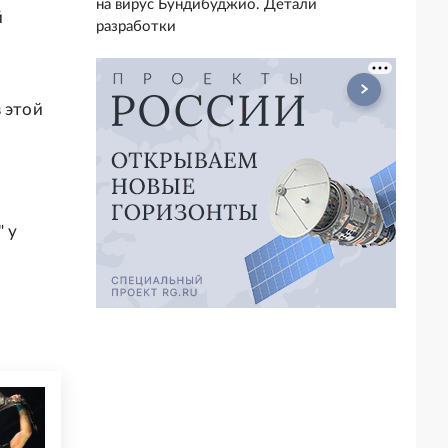
на вирус Бундибуджио. Детали
й
разработки
 этой
 у