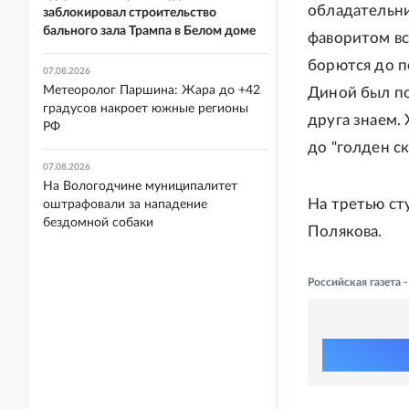
обладательни
заблокировал строительство
бального зала Трампа в Белом доме
фаворитом вс
борются до п
07.08.2026
Метеоролог Паршина: Жара до +42
Диной был по
градусов накроет южные регионы
друга знаем.
РФ
до "голден ск
07.08.2026
На Вологодчине муниципалитет
На третью ст
оштрафовали за нападение
бездомной собаки
Полякова.
Российская газета