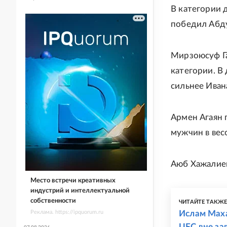
В категории 
победил Абд
Мирзоюсуф Га
категории. В
сильнее Иван
Армен Агаян 
мужчин в весо
Аюб Хажалиев 
Место встречи креативных
индустрий и интеллектуальной
собственности
ЧИТАЙТЕ ТАКЖ
Реклама. https://ipquorum.ru
Ислам Маха
UFC вне за