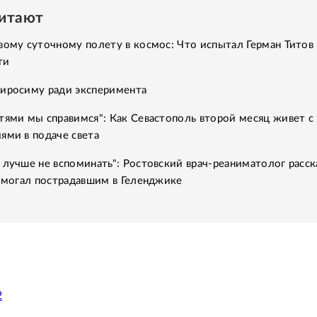
читают
вому суточному полету в космос: Что испытал Герман Титов 
ти
Хиросиму ради эксперимента
тями мы справимся": Как Севастополь второй месяц живет с
ями в подаче света
 лучше не вспоминать": Ростовский врач-реаниматолог расск
помогал пострадавшим в Геленджике
2