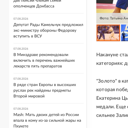
две пенсии членам семей
ополченцев Донбасса
Фото: Татьяна А
07.08.2026
Депутат Рады Камельчук предложил
экс-министру обороны Федорову
вступить в ВСУ
07.08.2026
Накануне ста
В Минздраве рекомендовали
включить в перечень важнейших
категориях: д
лекарств пять препаратов
07.08.2026
"Золото" в к
В ряде стран Европы в высохших
которая побе
руслах рек найдены предметы
Второй мировой
Екатерина Цы
медали. Еще 
07.08.2026
Mash: Мать двоих детей из России
сильнее Зали
впала в кому из-за сильной жары на
Пхукете