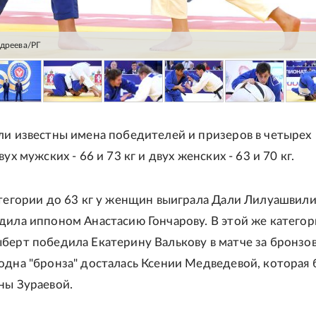
ндреева/РГ
ли известны имена победителей и призеров в четырех
вух мужских - 66 и 73 кг и двух женских - 63 и 70 кг.
атегории до 63 кг у женщин выиграла Дали Лилуашвили
дила иппоном Анастасию Гончарову. В этой же катего
берт победила Екатерину Валькову в матче за бронзо
одна "бронза" досталась Ксении Медведевой, которая 
ны Зураевой.