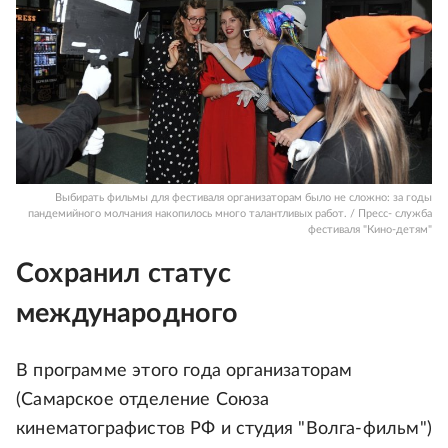
Выбирать фильмы для фестиваля организаторам было не сложно: за годы
пандемийного молчания накопилось много талантливых работ. / Пресс- служба
фестиваля "Кино-детям"
Сохранил статус
международного
В программе этого года организаторам
(Самарское отделение Союза
кинематографистов РФ и студия "Волга-фильм")