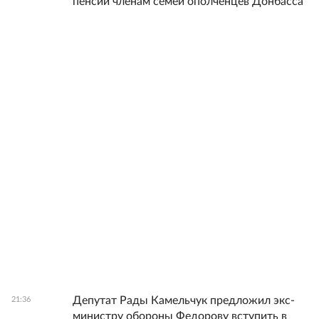
пенсии членам семей ополченцев Донбасса
Депутат Рады Камельчук предложил экс-
21:36
министру обороны Федорову вступить в