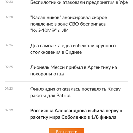
Беспилотники атаковали предприятия в Уфе
09:33
"Калашников" анонсировал скорое
09:28
появление в зоне СВО боеприпаса
"Куб-10МЭ" с ИИ
Два самолета едва избежали крупного
09:26
столкновения в Сиднее
Лионель Месси прибыл в Аргентину на
09:25
похороны отца
Финляндия отказалась поставлять Киеву
09:23
ракеты для Patriot
Россиянка Александрова выбила первую
09:19
ракетку мира Соболенко в 1/8 финала
Все новости