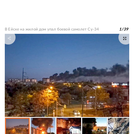
В Ейске на жилой дом упал боевой самолет Су-34
1
/
39