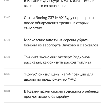
В Казани будут судить мать из-за гибели
13:46
выпавшего из окна сына
Сотни Boeing 737 MAX будут проверены
13:45
после обнаружения трещин в старых
самолетах
Московские власти намерены убрать
13:38
бомбил из аэропорта Внуково и с вокзалов
Три кита экономии: эксперт Родионов
13:35
рассказал, как снизить расход топлива
"Комус" снизил цены на 94 позиции для
13:33
школы по предложению ФАС
В Казани врачи спасли годовалого ребенка,
13:31
проглотившего батарейку