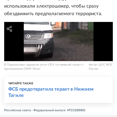
использовали электрошокер, чтобы сразу
обездвижить предполагаемого террориста.
В Подмосковье задержан агент СБУ, готовивший теракт с
Автор:
ЦОС ФСБ
применением ПЗРК "Игла"
России
ЧИТАЙТЕ ТАКЖЕ
ФСБ предотвратила теракт в Нижнем
Тагиле
Российская газета - Федеральный выпуск: №232(8880)