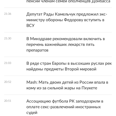
пенсии членам семей ополченцев Донбасса
Депутат Рады Камельчук предложил экс-
21:36
министру обороны Федорову вступить в
ВСУ
В Минздраве рекомендовали включить в
21:30
перечень важнейших лекарств пять
препаратов
В ряде стран Европы в высохших руслах рек
21:03
найдены предметы Второй мировой
Mash: Мать двоих детей из России впала в
20:52
кому из-за сильной жары на Пхукете
Ассоциацию футбола РК заподозрили в
20:51
оплате секс-развлечений иностранных
судей