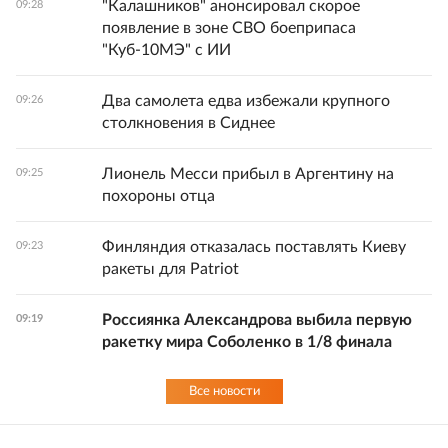
"Калашников" анонсировал скорое
09:28
появление в зоне СВО боеприпаса
"Куб-10МЭ" с ИИ
Два самолета едва избежали крупного
09:26
столкновения в Сиднее
Лионель Месси прибыл в Аргентину на
09:25
похороны отца
Финляндия отказалась поставлять Киеву
09:23
ракеты для Patriot
Россиянка Александрова выбила первую
09:19
ракетку мира Соболенко в 1/8 финала
Все новости