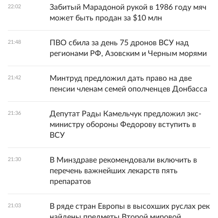
Забитый Марадоной рукой в 1986 году мяч
22:02
может быть продан за $10 млн
ПВО сбила за день 75 дронов ВСУ над
21:48
регионами РФ, Азовским и Черным морями
Минтруд предложил дать право на две
21:42
пенсии членам семей ополченцев Донбасса
Депутат Рады Камельчук предложил экс-
21:36
министру обороны Федорову вступить в
ВСУ
В Минздраве рекомендовали включить в
21:30
перечень важнейших лекарств пять
препаратов
В ряде стран Европы в высохших руслах рек
21:03
найдены предметы Второй мировой