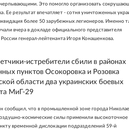
счерпывающими. Это помогло организовать сокрушаю
ха. Ее результат впечатляет - сотня уничтоженных укр
иквидация более 50 зарубежных легионеров. Именно т
чали вчера в докладе официального представителя
оссии генерал-лейтенанта Игоря Конашенкова.
етчики-истребители сбили в районах
нных пунктов Осокоровка и Розовка
ской области два украинских боевых
та МиГ-29
он сообщил, что в промышленной зоне города Николае
Воздушно-космические силы применили высокоточное
нкту временной дислокации подразделений 59-й