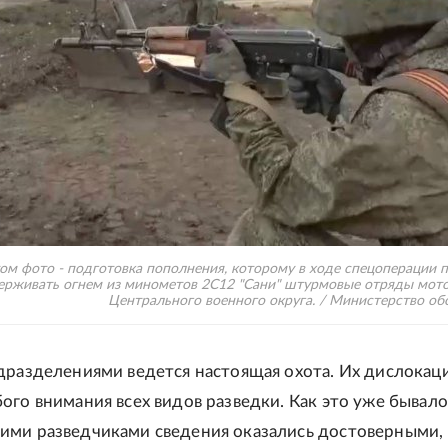
ом фото - подготовка пополнения, которому в ходе спецоперации 
ерживать огнем из минометов 2С12 "Сани" штурмовые отряды мот
Центрального военного округа. / Министерство о
дразделениями ведется настоящая охота. Их дислокаци
ого внимания всех видов разведки. Как это уже бывало 
ми разведчиками сведения оказались достоверными,