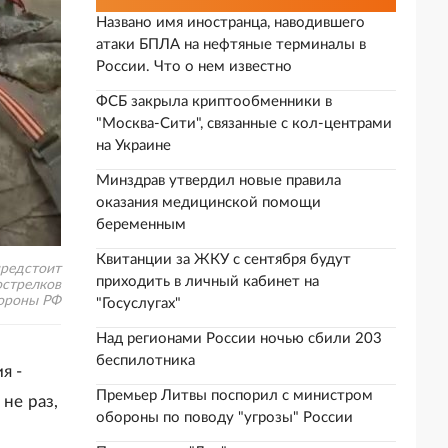
Названо имя иностранца, наводившего
атаки БПЛА на нефтяные терминалы в
России. Что о нем известно
ФСБ закрыла криптообменники в
"Москва-Сити", связанные с кол-центрами
на Украине
Минздрав утвердил новые правила
оказания медицинской помощи
беременным
Квитанции за ЖКУ с сентября будут
предстоит
приходить в личный кабинет на
острелков
бороны РФ
"Госуслугах"
Над регионами России ночью сбили 203
беспилотника
я -
Премьер Литвы поспорил с министром
не раз,
обороны по поводу "угрозы" России