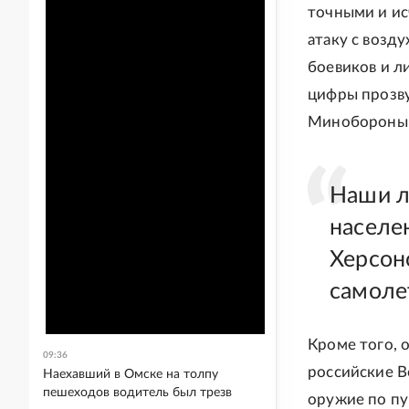
точными и и
атаку с возду
боевиков и л
цифры прозву
Минобороны Р
Наши л
населе
Херсон
самоле
Кроме того, 
09:36
российские 
Наехавший в Омске на толпу
пешеходов водитель был трезв
оружие по пу