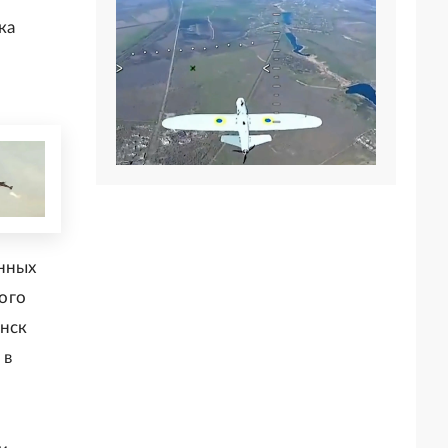
ка
енных
ого
янск
 в