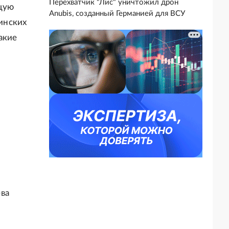
Перехватчик "Лис" уничтожил дрон
щую
Anubis, созданный Германией для ВСУ
аинских
акие
ва