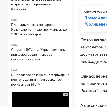
встретились с президентом
Киргизии
ЧИТАЙТЕ ТАКЖ
Прямой нав
08:54
"Солнцепек
Площадь лесных пожаров в
Красноярском крае увеличилась до
370 тысяч гектаров
Основная зад
08:52
вертолетов. 
Солдаты ВСУ под Харьковом тонут
досматривать
при форсировании вплавь
Северского Донца
необходимост
08:30
В Ярославле потушили резервуары с
Однако верне
нефтепродуктами, загоревшиеся
летчики-истр
после атаки БПЛА
Розовка Херс
А российские