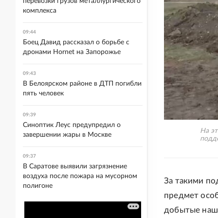
перевозки грузов металлургического
комплекса
09:44
Боец Давид рассказал о борьбе с
дронами Hornet на Запорожье
09:43
В Белоярском районе в ДТП погибли
пять человек
09:39
Синоптик Леус предупредил о
На эт
завершении жары в Москве
подд
09:37
В Саратове выявили загрязнение
воздуха после пожара на мусорном
За такими по
полигоне
предмет особ
добытые наши