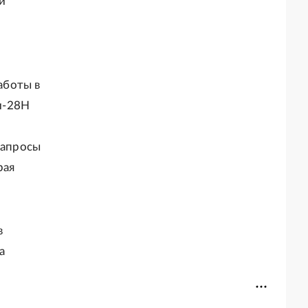
и
аботы в
и-28Н
запросы
рая
в
а