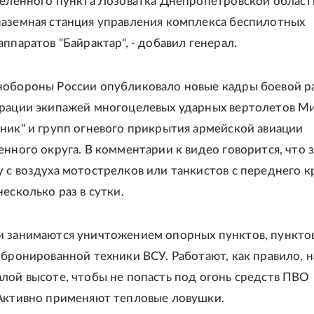
селенного пункта Лозоватка Днепропетровской област
аземная станция управления комплекса беспилотных
ппаратов "Байрактар", - добавил генерал.
обороны России опубликовало новые кадры боевой р
ерации экипажей многоцелевых ударных вертолетов М
ник" и групп огневого прикрытия армейской авиации
енного округа. В комментарии к видео говорится, что 
 с воздуха мотострелков или танкистов с переднего к
есколько раз в сутки.
 занимаются уничтожением опорных пунктов, пункто
 бронированной техники ВСУ. Работают, как правило, н
лой высоте, чтобы не попасть под огонь средств ПВО
Активно применяют тепловые ловушки.