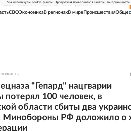
Мы используем cookie-файлы. Продолжая пользоваться сайтом, вы принимаете
Г-НЕДЕЛЯ
РОДИНА
ПРИЛОЖЕНИЯ
СОЮЗ
НОВОСТИ
асть
СВО
Экономика
В регионах
В мире
Происшествия
Общес
0:00
ВЛАСТЬ
ецназа "Гепард" нацгварии
 потерял 100 человек, в
кой области сбиты два украин
: Минобороны РФ доложило о 
ерации