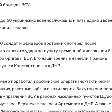
й бригады ВСУ.
до 50 украинских военнослужащих и пять единиц вое
точнил генерал.
0 солдат и офицеров противник потерял после
го огневого удара по пункту временной дислокации 8
й бригады ВСУ. Его наши военные нанесли в районе
пункта Константиновка в ДНР.
ивно поработали российские оперативно-тактическая 
иация, ракетные войска и артиллерия. За сутки они пор
в управления ВСУ в районах населенных пунктов Щуро
мутское, Верхнекаменское и Артемовск в ДНР. А также 
 Херсонской области. Помимо этого ракетным атакам