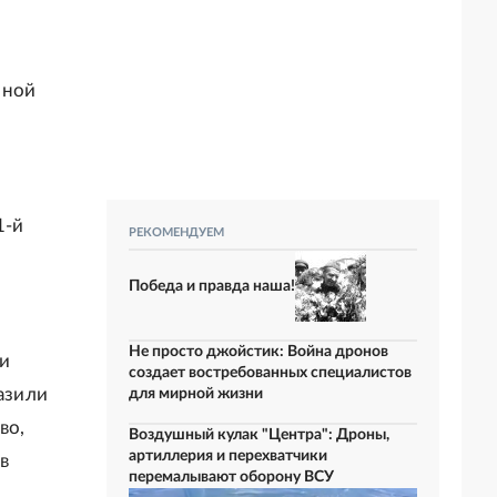
нной
1-й
РЕКОМЕНДУЕМ
Победа и правда наша!
Не просто джойстик: Война дронов
и
создает востребованных специалистов
азили
для мирной жизни
во,
Воздушный кулак "Центра": Дроны,
артиллерия и перехватчики
в
перемалывают оборону ВСУ