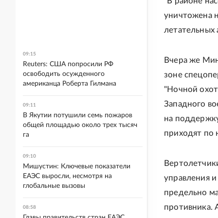
"В районе на
уничтожена н
летательных а
09:15
Вчера же Мин
Reuters: США попросили РФ
освободить осужденного
зоне спецоп
американца Роберта Гилмана
"Ночной охот
Западного во
09:11
В Якутии потушили семь пожаров
на поддержку
общей площадью около трех тысяч
приходят по н
га
09:10
Вертолетчики
Мишустин: Ключевые показатели
ЕАЭС выросли, несмотря на
управления и
глобальные вызовы
предельно ма
противника. 
08:58
Главы правительств стран ЕАЭС