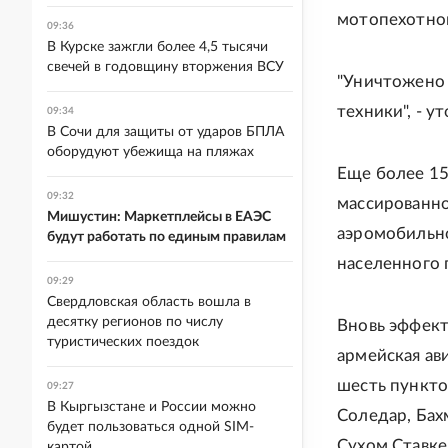
мотопехотно
09:36
В Курске зажгли более 4,5 тысячи
свечей в годовщину вторжения ВСУ
"Уничтожено 
техники", - у
09:34
В Сочи для защиты от ударов БПЛА
оборудуют убежища на пляжах
Еще более 15
09:32
массированно
Мишустин: Маркетплейсы в ЕАЭС
аэромобильно
будут работать по единым правилам
населенного 
09:29
Свердловская область вошла в
десятку регионов по числу
Вновь эффект
туристических поездок
армейская ав
шесть пункто
09:27
В Кыргызстане и России можно
Соледар, Бах
будет пользоваться одной SIM-
Сухом Ставке
картой