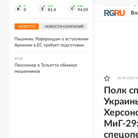
СВЕЖИЙ НОМЕР
Р
10:06
0
0.47
0.86
0
81.4
94.05
Вл
Вооруженный ножом мужчина напал
на школьниц в Иркутске
НОВОСТИ
НОВОСТИ КОМПАНИЙ
10:00
Пашинян: Референдум о вступлении
Армении в ЕС требует подготовки
09:58
Пенсионер в Тольятти обманул
мошенников
28.09.2022 0
Полк сп
Украины
Херсонс
МиГ-29
спецоп