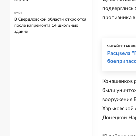
подверглись 
09:21
противника в
В Свердловской области откроются
после капремонта 14 школьных
зданий
ЧИТАЙТЕ ТАКЖ
Расцвела "
боеприпасо
Конашенков р
были уничтож
вооружения В
Харьковской 
Донецкой На