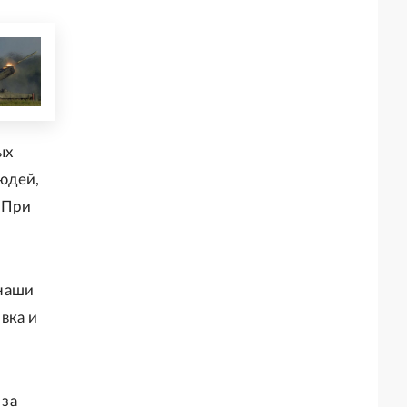
ых
юдей,
 При
 наши
вка и
 за