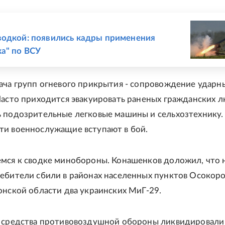
Е
одкой: появились кадры применения
а" по ВСУ
ача групп огневого прикрытия - сопровождение ударн
Часто приходится эвакуировать раненых гражданских л
 подозрительные легковые машины и сельхозтехнику.
и военнослужащие вступают в бой.
мся к сводке минобороны. Конашенков доложил, что
ебители сбили в районах населенных пунктов Осокоро
онской области два украинских МиГ-29.
 средства противовоздушной обороны ликвидировали