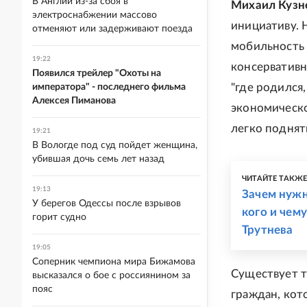
В Англии из-за сбоя в
Михаил Кузн
электроснабжении массово
инициативу. 
отменяют или задерживают поезда
мобильность 
19:22
консервативн
Появился трейлер "Охоты на
"где родился
императора" - последнего фильма
Алексея Пиманова
экономическо
легко поднять
19:21
В Вологде под суд пойдет женщина,
убившая дочь семь лет назад
ЧИТАЙТЕ ТАКЖ
19:13
Зачем нужн
У берегов Одессы после взрывов
кого и чем
горит судно
Трутнева
19:05
Соперник чемпиона мира Бижамова
Существует т
высказался о бое с россиянином за
пояс
граждан, кот