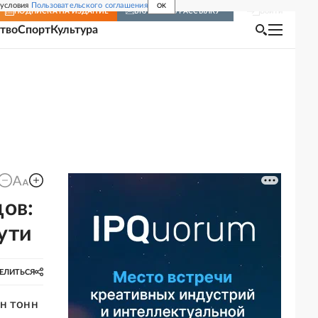
 условия
Пользовательского соглашения
OK
Войти
ПОДПИСКА
НА ИЗДАНИЕ
ВКЛЮЧИТЬ РАССЫЛКУ
тво
Спорт
Культура
цов:
ути
ЕЛИТЬСЯ
лн тонн