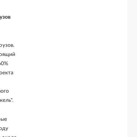
узов
рузов.
тоящий
 60%
оекта
вого
кель".
рые
году