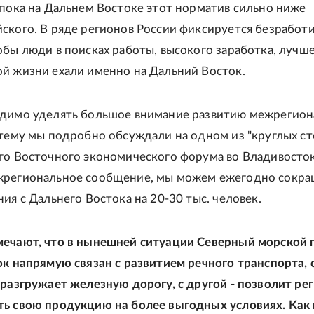
 пока на Дальнем Востоке этот норматив сильно ниже
ского. В ряде регионов России фиксируется безработи
обы люди в поисках работы, высокого заработка, лучш
й жизни ехали именно на Дальний Восток.
одимо уделять большое внимание развитию межрегио
 тему мы подробно обсуждали на одном из "круглых ст
го Восточного экономического форума во Владивосток
жрегиональное сообщение, мы можем ежегодно сокра
ия с Дальнего Востока на 20-30 тыс. человек.
ечают, что в нынешней ситуации Северный морской п
ок напрямую связан с развитием речного транспорта, 
 разгружает железную дорогу, с другой - позволит ре
ь свою продукцию на более выгодных условиях. Как