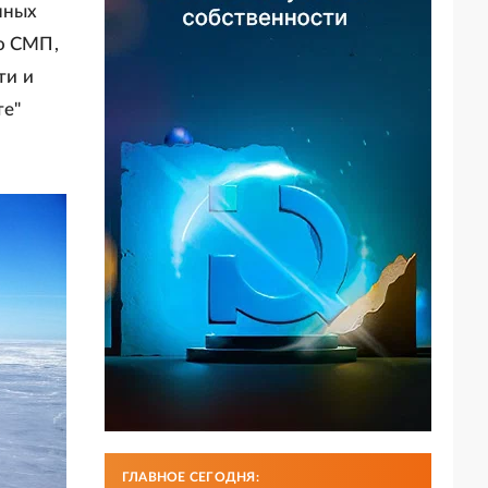
нных
по СМП,
ти и
те"
ГЛАВНОЕ СЕГОДНЯ: