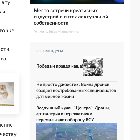
 эту
Место встречи креативных
ая
индустрий и интеллектуальной
собственности
оворке
Реклама. https://ipquorum.ru
ости
РЕКОМЕНДУЕМ
ва.
Победа и правда наша!
Не просто джойстик: Война дронов
создает востребованных специалистов
для мирной жизни
Воздушный кулак "Центра": Дроны,
артиллерия и перехватчики
перемалывают оборону ВСУ
шение
честву