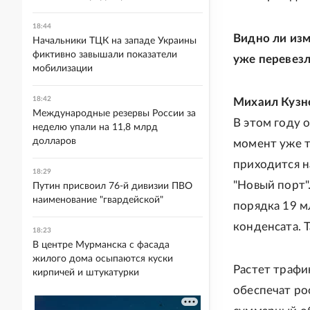
18:44
Видно ли изм
Начальники ТЦК на западе Украины
фиктивно завышали показатели
уже перевезл
мобилизации
18:42
Михаил Кузн
Международные резервы России за
В этом году 
неделю упали на 11,8 млрд
долларов
момент уже т
приходится н
18:29
"Новый порт".
Путин присвоил 76-й дивизии ПВО
наименование "гвардейской"
порядка 19 м
конденсата. 
18:23
В центре Мурманска с фасада
жилого дома осыпаются куски
Растет трафи
кирпичей и штукатурки
обеспечат ро