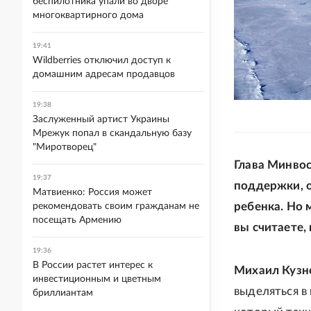
беспилотника упали во дворе
многоквартирного дома
19:41
Wildberries отключил доступ к
домашним адресам продавцов
19:38
Заслуженный артист Украины
Мрежук попал в скандальную базу
"Миротворец"
Глава Минвос
19:37
поддержки, о
Матвиенко: Россия может
ребенка. Но 
рекомендовать своим гражданам не
посещать Армению
вы считаете,
19:36
В России растет интерес к
Михаил Кузн
инвестиционным и цветным
выделяться в
бриллиантам