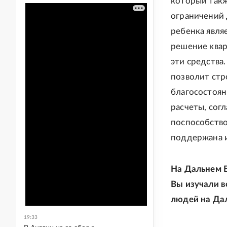
который такж
ограничений 
ребенка явля
решение квар
эти средства
позволит стр
благосостоян
расчеты, сог
поспособство
поддержана и
На Дальнем В
Вы изучали в
людей на Да
19:33