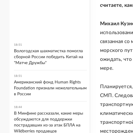
считаете, ка
Михаил Кузн
использование
связанная со
18:51
морского пут
Вологодская шахматистка помогла
сборной России победить Китай на
ожидать, что
"Матче Дружбы"
мере.
18:51
Американский фонд Human Rights
Планируется,
Foundation признали нежелательным
в России
СМП. Следова
транспортную
18:44
климатически
В Минфине рассказали, какие меры
обсуждаются для поддержки
транспортной
пострадавших из-за атак БПЛА на
месторожден
Wildberries продавцов