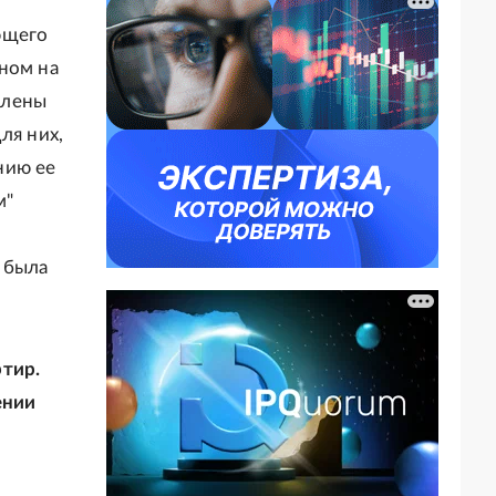
ющего
ном на
влены
ля них,
нию ее
м"
 была
ртир.
ении