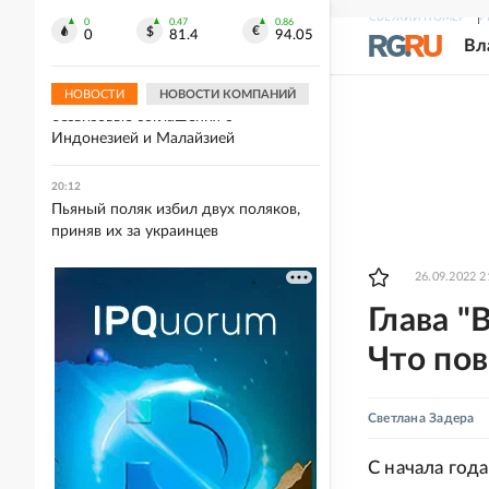
молдавского наемника ВСУ,
СВЕЖИЙ НОМЕР
Р
которого награждал Залужный
0
0.47
0.86
0
81.4
94.05
Вл
20:21
МЭР: РФ рассчитывает заключить
НОВОСТИ
НОВОСТИ КОМПАНИЙ
безвизовые соглашения с
Индонезией и Малайзией
20:12
Пьяный поляк избил двух поляков,
приняв их за украинцев
26.09.2022 2
Глава "
Что по
Светлана Задера
С начала год