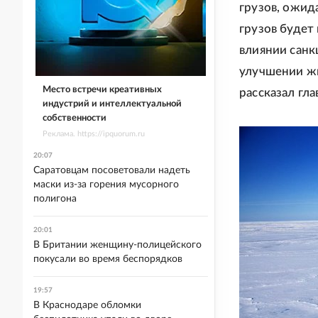
грузов, ожид
грузов будет
влиянии сан
улучшении жи
Место встречи креативных
рассказал гл
индустрий и интеллектуальной
собственности
Реклама. https://ipquorum.ru
20:07
Саратовцам посоветовали надеть
маски из-за горения мусорного
полигона
20:01
В Британии женщину-полицейского
покусали во время беспорядков
19:57
В Краснодаре обломки