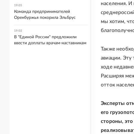
населения. И
19:05
Команда предпринимателей
среднероссий
Оренбуржья покорила Эльбрус
мы хотим, чт
благополучно
19:02
В "Единой России" предложили
ввести доплаты врачам-наставникам
Также необх
авиации. Эту
ходе недавне
Расширяя ме
отток населен
Эксперты отм
его грузопот
стороны, это
реализовыват