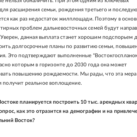
е нельзя обналичить. При этом одним из ключевых
для расширения семьи, рождения третьего и последу
ется как раз недостаток жилплощади. Поэтому в основ
тирных проблем дальневосточных семей будут напра
. Уверен, данная выплата станет хорошим подспорьем д
оить долгосрочные планы по развитию семьи, повыше
ия. Это подтверждают выполненные "Востокгосплано
ласно которым в горизонте до 2030 года она может
вать повышению рождаемости. Мы рады, что эта мера
 получит реальное воплощение.
остоке планируется построить 10 тыс. арендных ква
опрос, как это отразится на демографии и на привлеч
льний Восток?