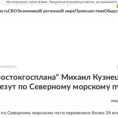
Мы используем cookie-файлы. Продолжая пользоваться сайтом, вы принимаете
Г-НЕДЕЛЯ
РОДИНА
ПРИЛОЖЕНИЯ
СОЮЗ
НОВОСТИ
асть
СВО
Экономика
В регионах
В мире
Происшествия
Общес
1:02
ВЛАСТЬ
Востокгосплана" Михаил Кузне
везут по Северному морскому п
ПОД
а по Северному морскому пути перевезено более 24 м