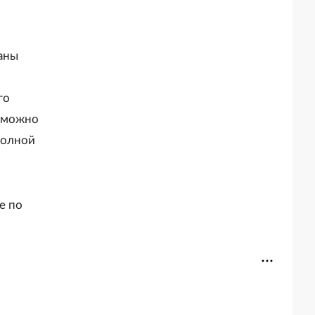
аны
го
а можно
полной
е по
х