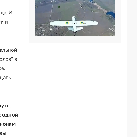
ца. И
ей и
нальной
олов" в
е.
щать
уть,
с одной
гионам
 вы