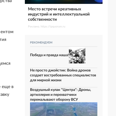
рства
Место встречи креативных
индустрий и интеллектуальной
собственности
Реклама. https://ipquorum.ru
ментом
тия
РЕКОМЕНДУЕМ
Победа и правда наша!
щемся
Не просто джойстик: Война дронов
создает востребованных специалистов
для мирной жизни
 еще в
Воздушный кулак "Центра": Дроны,
тавку
артиллерия и перехватчики
перемалывают оборону ВСУ