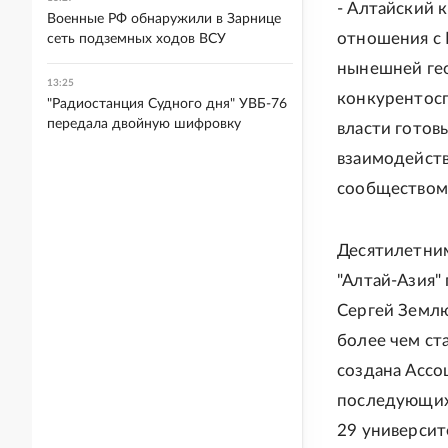
- Алтайский 
Военные РФ обнаружили в Зарнице
отношения с 
сеть подземных ходов ВСУ
нынешней гео
13:25
конкурентос
"Радиостанция Судного дня" УВБ-76
передала двойную шифровку
власти готов
взаимодейств
сообществом
Десятилетни
"Алтай-Азия"
Сергей Землю
более чем ст
создана Ассоц
последующих 
29 университ