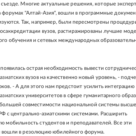
съезде. Многие актуальные решения, которые экспер
 форумах "Алтай-Азия", вошли в программные докумен
изуются. Так, например, были пересмотрены процедур
осаккредитации вузов, растиражированы лучшие мод
го обучения и сетевых международных образователь
у появилась острая необходимость вывести сотрудниче
 азиатских вузов на качественно новый уровень, - подч
ков. - А для этого нам предстоит усилить интеграцию
 азиатских университетов в сфере гуманитарного образ
ибольшей совместимости национальной системы высше
РФ с центрально-азиатскими системами. Расширить
ю мобильность студентов и преподавателей. Все эти
 вошли в резолюцию юбилейного форума.