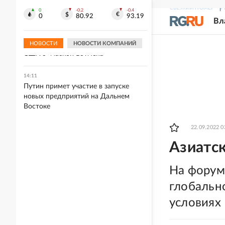
вопросу
СВЕЖИЙ НОМЕР
Р
0
-0.2
-0.4
0
80.92
93.19
Вл
14:14
В Петербурге завершено
оперативное лечение девочки из
НОВОСТИ
НОВОСТИ КОМПАНИЙ
США с "маской Бэтмена"
14:11
Путин примет участие в запуске
новых предприятий на Дальнем
Востоке
22.09.2022 0
Азиатс
На форум
глобальн
условиях