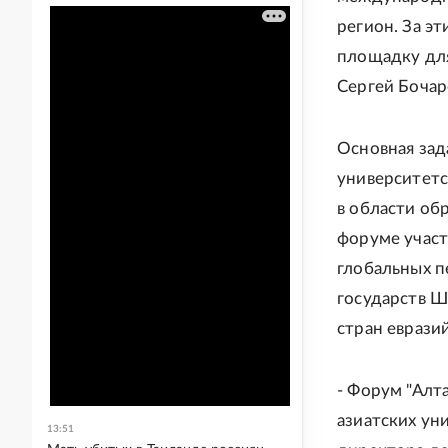
регион. За э
площадку для
Сергей Бочар
Основная зад
университетс
в области об
форуме участ
глобальных п
государств Ш
стран еврази
- Форум "Алт
азиатских ун
13:51