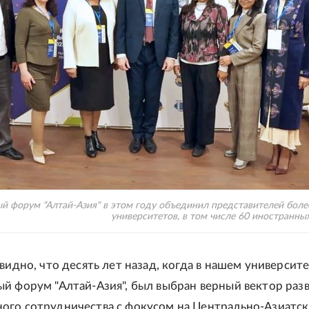
 форум "Алтай-Азия" в этом году объединил представителей боле
университетов, в том числе 60 иностранных
видно, что десять лет назад, когда в нашем университ
й форум "Алтай-Азия", был выбран верный вектор раз
го сотрудничества с фокусом на Центрально-Азиатс