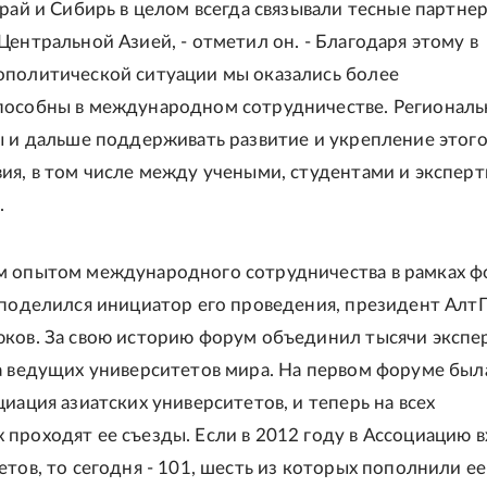
край и Сибирь в целом всегда связывали тесные партне
Центральной Азией, - отметил он. - Благодаря этому в
политической ситуации мы оказались более
пособны в международном сотрудничестве. Регионал
ы и дальше поддерживать развитие и укрепление этог
ия, в том числе между учеными, студентами и экспер
.
м опытом международного сотрудничества в рамках ф
 поделился инициатор его проведения, президент Алт
ков. За свою историю форум объединил тысячи экспе
а ведущих университетов мира. На первом форуме был
иация азиатских университетов, и теперь на всех
проходят ее съезды. Если в 2012 году в Ассоциацию 
етов, то сегодня - 101, шесть из которых пополнили е