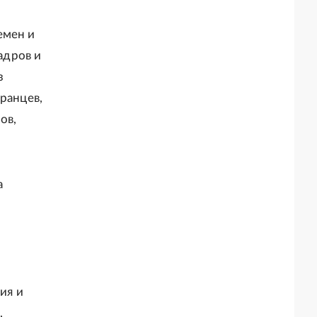
емен и
адров и
з
ранцев,
ов,
а
ия и
,