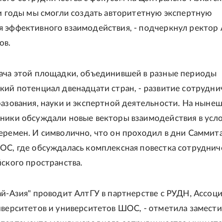
ти годы мы смогли создать авторитетную экспертную
 эффективного взаимодействия, - подчеркнул ректор 
ов.
ача этой площадки, объединившей в разные периоды
кий потенциал двенадцати стран, - развитие сотрудни
разования, науки и экспертной деятельности. На ныне
ники обсуждали новые векторы взаимодействия в усл
еремен. И символично, что он проходил в дни Саммита
ОС, где обсуждалась комплексная повестка сотруднич
йского пространства.
ай-Азия" проводит АлтГУ в партнерстве с РУДН, Ассоц
иверситетов и университетов ШОС, - отметила замест