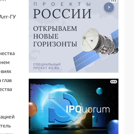
Алт-ГУ
чества
шнем
овиях
 глав
ества
иацией
итель