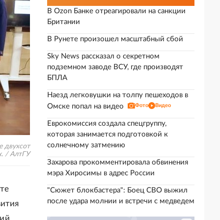
В Ozon Банке отреагировали на санкции
Британии
В Рунете произошел масштабный сбой
Sky News рассказал о секретном
подземном заводе ВСУ, где производят
БПЛА
Наезд легковушки на толпу пешеходов в
Омске попал на видео
Фото
Видео
Еврокомиссия создала спецгруппу,
которая занимается подготовкой к
солнечному затмению
е двухсот
. / АлтГУ
Захарова прокомментировала обвинения
мэра Хиросимы в адрес России
ете
"Сюжет блокбастера": Боец СВО выжил
после удара молнии и встречи с медведем
вития
кий