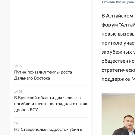
Татьяна Кузнецова
В Алтайском 
форум "Алтай
новые вызовы
приняло учас
зарубежных у
общественно
14:09
стратегическ
Путин похвалил темпы роста
Дальнего Востока
поддержке Ми
14:06
В Брянской области два человека
погибли и шесть пострадали от атак
дронов ВСУ
14:05
На Ставрополье подросток убил в