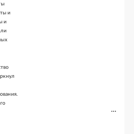
ты
ты и
ы и
ели
ных
ство
еркнул
ования.
го