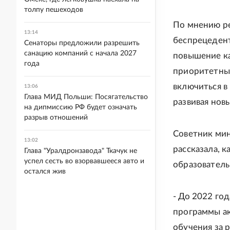
толпу пешеходов
По мнению ре
13:14
беспрецедент
Сенаторы предложили разрешить
санацию компаний с начала 2027
повышение ка
года
приоритетных
включиться в
13:06
Глава МИД Польши: Посягательство
развивая нов
на дипмиссию РФ будет означать
разрыв отношений
Советник мин
13:02
рассказала, 
Глава "Уралдронзавода" Ткачук не
успел сесть во взорвавшееся авто и
образователь
остался жив
- До 2022 го
программы ак
обучения за р