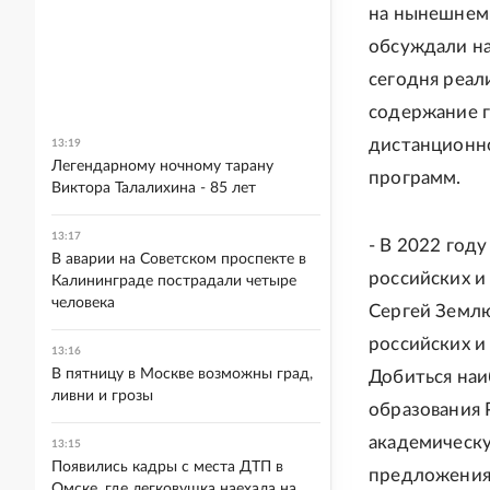
на нынешнем 
обсуждали на
сегодня реал
содержание г
дистанционно
13:19
Легендарному ночному тарану
программ.
Виктора Талалихина - 85 лет
13:17
- В 2022 год
В аварии на Советском проспекте в
российских и
Калининграде пострадали четыре
человека
Сергей Землю
российских и
13:16
В пятницу в Москве возможны град,
Добиться на
ливни и грозы
образования 
академическу
13:15
Появились кадры с места ДТП в
предложения
Омске, где легковушка наехала на