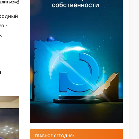
ЕЛИТЬСЯ
ародный
о -
х
и
ГЛАВНОЕ СЕГОДНЯ: