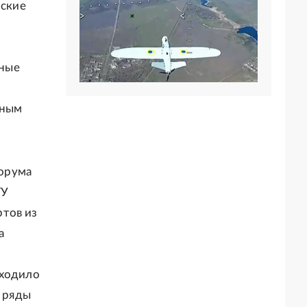
рские
ьные
о
тным
орума
ГУ
ртов из
а
входило
е ряды