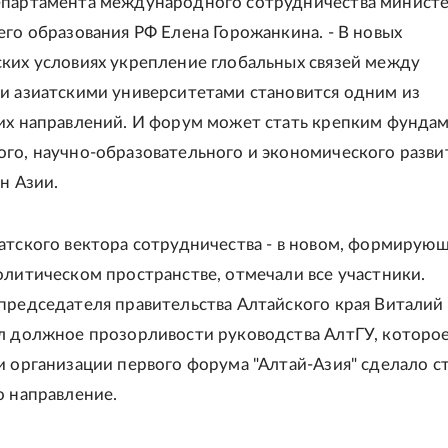
епартамента международного сотрудничества министе
его образования РФ Елена Горожанкина. - В новых
ких условиях укрепление глобальных связей между
и азиатскими университетами становится одним из
их направлений. И форум может стать крепким фунда
го, научно-образовательного и экономического разви
н Азии.
атского вектора сотрудничества - в новом, формирую
олитическом пространстве, отмечали все участники.
председателя правительства Алтайского края Виталий
л должное прозорливости руководства АлтГУ, которое
и организации первого форума "Алтай-Азия" сделало с
о направление.