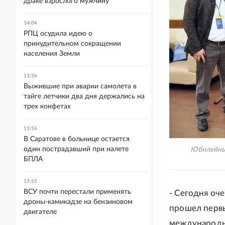
драке взрослого мужчину
14:04
РПЦ осудила идею о
принудительном сокращении
населения Земли
13:56
Выжившие при аварии самолета в
тайге летчики два дня держались на
трех конфетах
13:56
В Саратове в больнице остается
один пострадавший при налете
Юбилейный
БПЛА
13:55
ВСУ почти перестали применять
- Сегодня оче
дроны-камикадзе на бензиновом
прошел первы
двигателе
международно