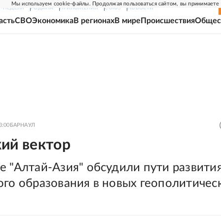
Мы используем cookie-файлы. Продолжая пользоваться сайтом, вы принимаете
Г-НЕДЕЛЯ
РОДИНА
ПРИЛОЖЕНИЯ
СОЮЗ
НОВОСТИ
асть
СВО
Экономика
В регионах
В мире
Происшествия
Общес
3:00
БАРНАУЛ
кий вектор
е "Алтай-Азия" обсудили пути развити
ого образования в новых геополитичес