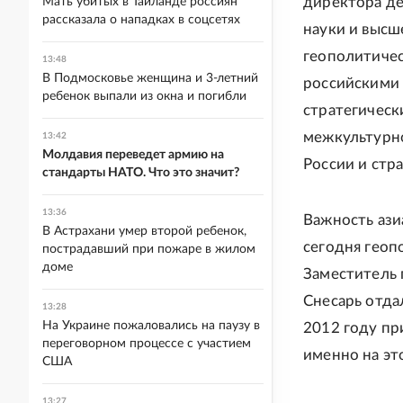
директора д
Мать убитых в Таиланде россиян
рассказала о нападках в соцсетях
науки и высш
геополитичес
13:48
В Подмосковье женщина и 3-летний
российскими 
ребенок выпали из окна и погибли
стратегическ
межкультурно
13:42
Молдавия переведет армию на
России и стра
стандарты НАТО. Что это значит?
13:36
Важность ази
В Астрахани умер второй ребенок,
сегодня геоп
пострадавший при пожаре в жилом
доме
Заместитель 
Снесарь отда
13:28
На Украине пожаловались на паузу в
2012 году пр
переговорном процессе с участием
именно на эт
США
13:27