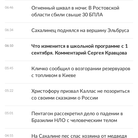
Огненный шквал в ночи: В Ростовской
06:46
области сбили свыше 30 БПЛА
Сахалинец поднялся на вершину Эльбруса
06:34
Что изменится в школьной программе с 1
06:10
сентября. Комментарий Сергея Кравцова
Кличко сообщил о возгорании резервуаров
05:45
с топливом в Киеве
Христофору призвал Каллас не позориться
05:22
со своими сказками о России
Пентагон рассекретил дело о падении в
05:01
Бразилии НЛО с человеческим телом
На Сахалине пес спас хозяина от медведя
04:55