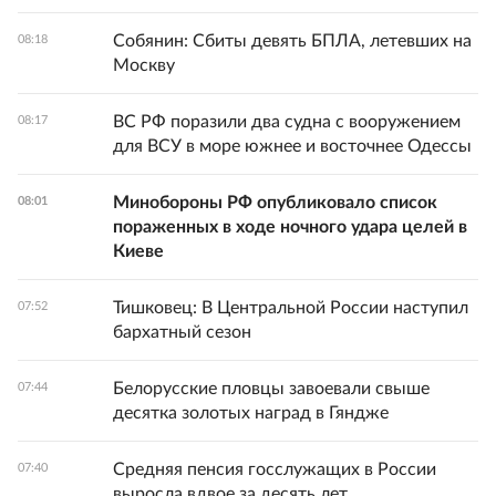
Собянин: Сбиты девять БПЛА, летевших на
08:18
Москву
ВС РФ поразили два судна с вооружением
08:17
для ВСУ в море южнее и восточнее Одессы
Минобороны РФ опубликовало список
08:01
пораженных в ходе ночного удара целей в
Киеве
Тишковец: В Центральной России наступил
07:52
бархатный сезон
Белорусские пловцы завоевали свыше
07:44
десятка золотых наград в Гяндже
Средняя пенсия госслужащих в России
07:40
выросла вдвое за десять лет