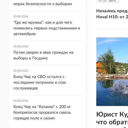
07:16
Авто
мерах безопасности к выборам
Начались прод
Haval H10: от 
05.08.2026
"Где же кружка": как и для чего
появились первые подстаканники в
автомобиле
05.08.2026
Путин уверен в явке граждан на
выборы в Госдуму
05.08.2026
Боец Чир на СВО остался с
последним патроном и спас
сослуживцев
05.08.2026
Боец Чир на "буханке" с 200 кг
боеприпасов прорвался сквозь
Юрист Ку
горящее поле к своим
что обрат