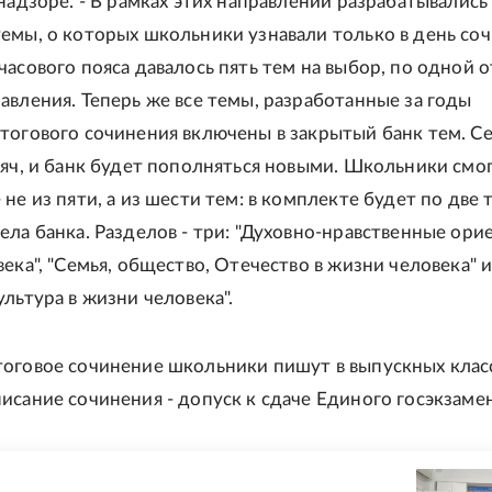
рнадзоре. - В рамках этих направлений разрабатывались
емы, о которых школьники узнавали только в день соч
часового пояса давалось пять тем на выбор, по одной о
авления. Теперь же все темы, разработанные за годы
тогового сочинения включены в закрытый банк тем. Се
сяч, и банк будет пополняться новыми. Школьники смо
не из пяти, а из шести тем: в комплекте будет по две 
ела банка. Разделов - три: "Духовно-нравственные ор
ека", "Семья, общество, Отечество в жизни человека" 
льтура в жизни человека".
оговое сочинение школьники пишут в выпускных класс
исание сочинения - допуск к сдаче Единого госэкзамен
Е