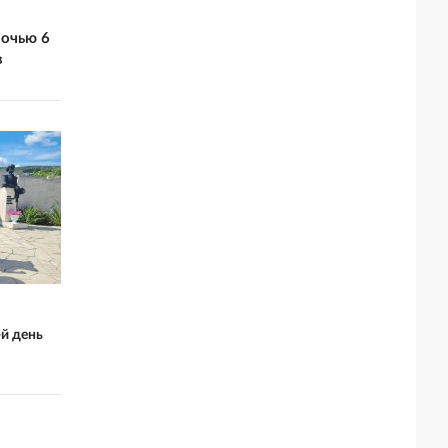
ночью 6
в
й день