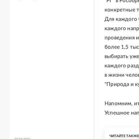
"РГ" в Рособ
конкретные т
Для каждого 
каждого напр
проведения и
более 1,5 ты
выбирать уже 
каждого разд
в жизни челов
"Природа и ку
Напомним, ит
Успешное нап
ЧИТАЙТЕ ТАКЖ