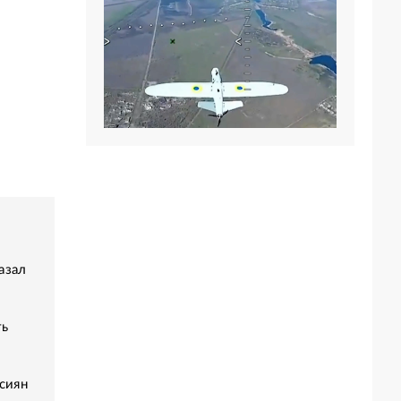
азал
ть
сиян