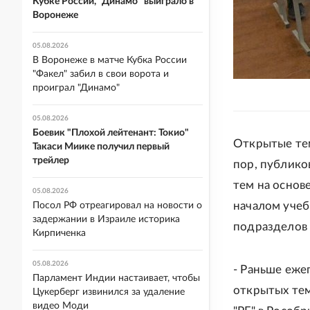
Кубке России, "Динамо" выиграло в
Воронеже
05.08.2026
В Воронеже в матче Кубка России
"Факел" забил в свои ворота и
проиграл "Динамо"
05.08.2026
Боевик "Плохой лейтенант: Токио"
Открытые тем
Такаси Миике получил первый
трейлер
пор, публико
тем на основ
05.08.2026
началом учеб
Посол РФ отреагировал на новости о
задержании в Израиле историка
подразделов 
Кирпиченка
05.08.2026
- Раньше еже
Парламент Индии настаивает, чтобы
открытых тем
Цукерберг извинился за удаление
видео Моди