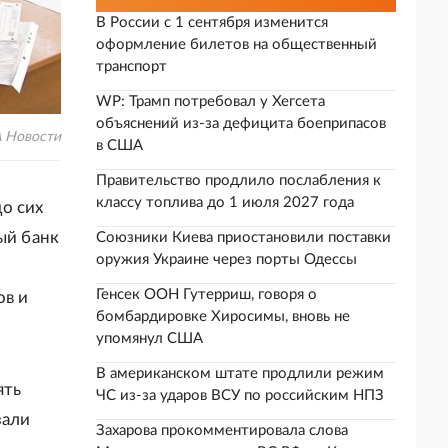
В России с 1 сентября изменится
оформление билетов на общественный
транспорт
WP: Трамп потребовал у Хегсета
объяснений из-за дефицита боеприпасов
А Новости
в США
Правительство продлило послабления к
классу топлива до 1 июля 2027 года
о сих
ый банк
Союзники Киева приостановили поставки
оружия Украине через порты Одессы
Генсек ООН Гутерриш, говоря о
ов и
бомбардировке Хиросимы, вновь не
упомянул США
В американском штате продлили режим
ять
ЧС из-за ударов ВСУ по российским НПЗ
зали
Захарова прокомментировала слова