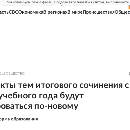
Мы используем cookie-файлы. Продолжая пользоваться сайтом, вы принимаете
Г-НЕДЕЛЯ
РОДИНА
ПРИЛОЖЕНИЯ
СОЮЗ
НОВОСТИ
асть
СВО
Экономика
В регионах
В мире
Происшествия
Общес
0:18
ОБЩЕСТВО
кты тем итогового сочинения с
учебного года будут
оваться по-новому
орма образования