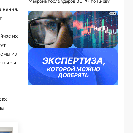
Макрона после ударов ВС РФ по Киеву
инения.
т
йчас их
гут
темы из
иентиры
и
ах.
а.