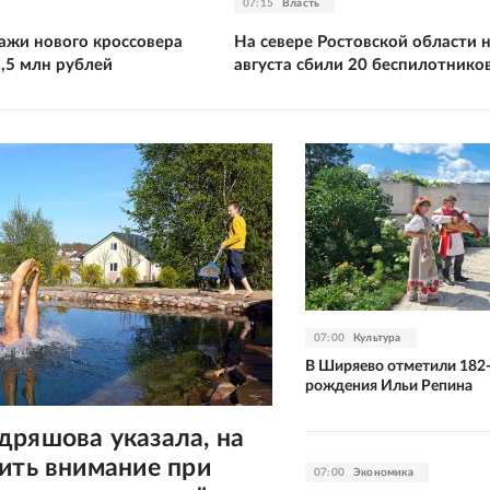
07:15
Власть
ажи нового кроссовера
На севере Ростовской области 
2,5 млн рублей
августа сбили 20 беспилотнико
07:00
Культура
В Ширяево отметили 182-
рождения Ильи Репина
дряшова указала, на
ить внимание при
07:00
Экономика