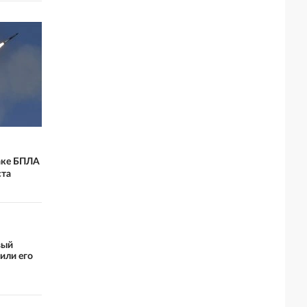
таке БПЛА
ста
вый
или его