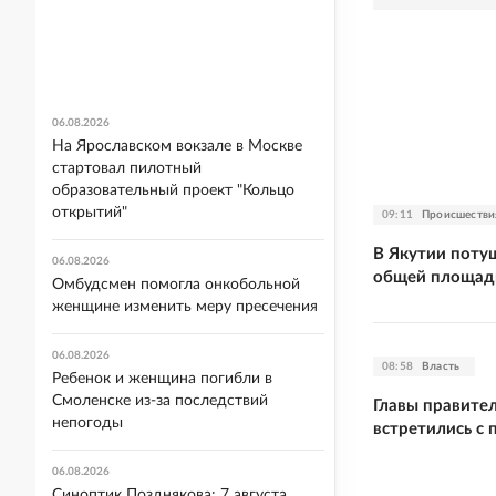
06.08.2026
На Ярославском вокзале в Москве
стартовал пилотный
образовательный проект "Кольцо
открытий"
09:11
Происшестви
В Якутии поту
06.08.2026
общей площадь
Омбудсмен помогла онкобольной
женщине изменить меру пресечения
06.08.2026
08:58
Власть
Ребенок и женщина погибли в
Смоленске из-за последствий
Главы правите
непогоды
встретились с
06.08.2026
Синоптик Позднякова: 7 августа