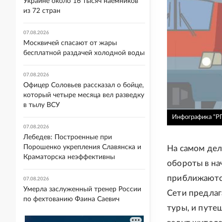
Украине около 16 тысяч наемников
из 72 стран
07.08.2026
Москвичей спасают от жары
бесплатной раздачей холодной воды
07.08.2026
Офицер Соловьев рассказал о бойце,
который четыре месяца вел разведку
в тылу ВСУ
Инфографика "Р
07.08.2026
Лебедев: Построенные при
Порошенко укрепления Славянска и
На самом дел
Краматорска неэффективны
обороты в нач
приближаются
07.08.2026
Умерла заслуженный тренер России
Сети предлага
по фехтованию Фаина Саевич
туры, и путе