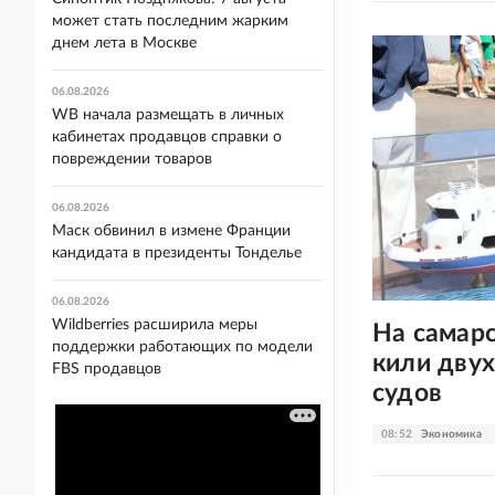
может стать последним жарким
днем лета в Москве
06.08.2026
WB начала размещать в личных
кабинетах продавцов справки о
повреждении товаров
06.08.2026
Маск обвинил в измене Франции
кандидата в президенты Тонделье
06.08.2026
Wildberries расширила меры
На самар
поддержки работающих по модели
кили дву
FBS продавцов
судов
08:52
Экономика