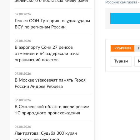
Зеленского о поставках Киеву ракет
Российская газета 
07.08.2026
Генсек ООН Гутерриш осудил удары
ВСУ по регионам России
07.08.2026
В аэропорту Сочи 27 рейсов
РУБРИКИ
отменили и 64 задержали из-за
ограничений полетов
Туризм
07.08.2026
В Москве увековечат память Героя
России Андрея Рябцева
06.08.2026
В Смоленской области ввели режим
ЧС природного происхождения
06.08.2026
Лантратова: Судьба 300 курян
остается неизвестной