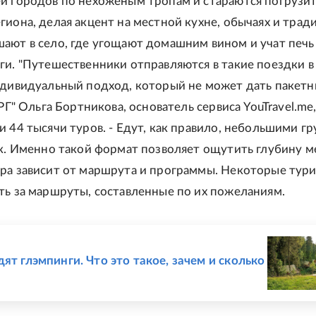
й городов по нехоженым тропам и стараются погрузит
гиона, делая акцент на местной кухне, обычаях и тради
ают в село, где угощают домашним вином и учат печь
ги. "Путешественники отправляются в такие поездки в
ндивидуальный подход, который не может дать пакетн
"РГ" Ольга Бортникова, основатель сервиса YouTravel.me,
и 44 тысячи туров. - Едут, как правило, небольшими г
ек. Именно такой формат позволяет ощутить глубину ме
ра зависит от маршрута и программы. Некоторые тур
ть за маршруты, составленные по их пожеланиям.
Е
ят глэмпинги. Что это такое, зачем и сколько