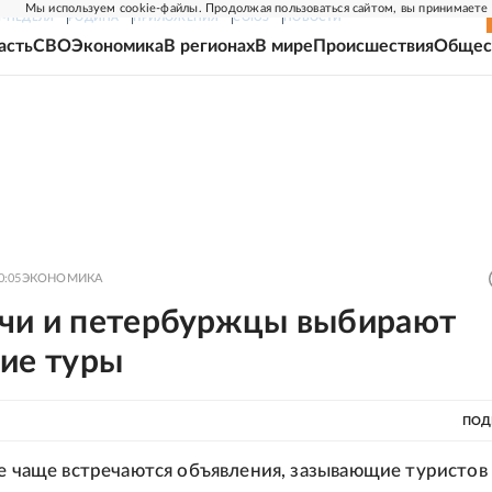
Мы используем cookie-файлы. Продолжая пользоваться сайтом, вы принимаете
Г-НЕДЕЛЯ
РОДИНА
ПРИЛОЖЕНИЯ
СОЮЗ
НОВОСТИ
асть
СВО
Экономика
В регионах
В мире
Происшествия
Общес
0:05
ЭКОНОМИКА
чи и петербуржцы выбирают
кие туры
ПОД
се чаще встречаются объявления, зазывающие туристов 