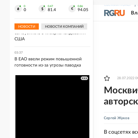
ракетах не решат проблему Киева с
СВЕЖИЙ НОМЕР
Р
ПВО
0
0.47
0.86
0
81.4
94.05
Вл
03:37
Bloomberg узнал о серии
НОВОСТИ
НОВОСТИ КОМПАНИЙ
самоубийств в киберкомандовании
США
03:37
В ЕАО ввели режим повышенной
готовности из-за угрозы паводка
28.07.2022 0
Москви
авторс
Сергей Жуков
В соцсетях в