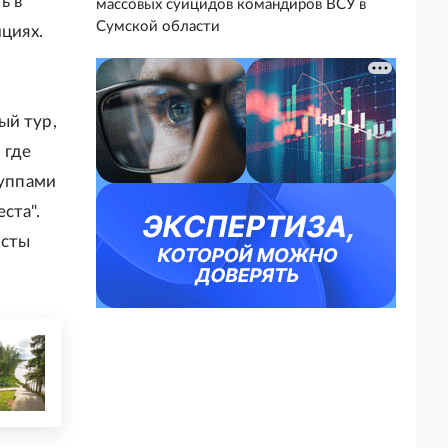
ь в
массовых суицидов командиров ВСУ в
Сумской области
циях.
ый тур,
 где
руппами
ста".
исты