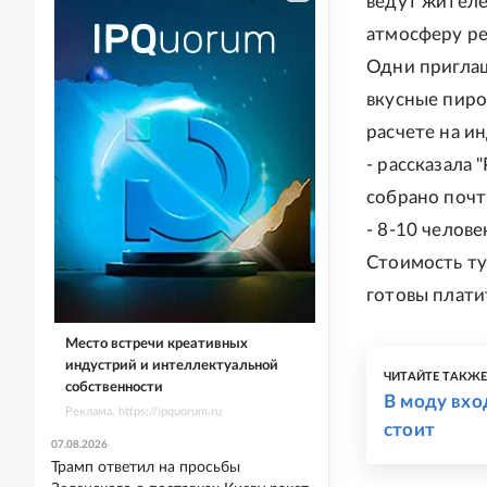
ведут жителе
атмосферу ре
Одни приглаш
вкусные пиро
расчете на и
- рассказала 
собрано почт
- 8-10 челов
Стоимость ту
готовы плати
Место встречи креативных
индустрий и интеллектуальной
ЧИТАЙТЕ ТАКЖ
собственности
В моду вход
Реклама. https://ipquorum.ru
стоит
07.08.2026
Трамп ответил на просьбы