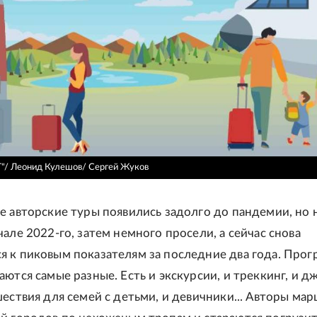
Г"/ Леонид Кулешов/ Сергей Жуков
е авторские туры появились задолго до пандемии, но 
але 2022-го, затем немного просели, а сейчас снова
 к пиковым показателям за последние два года. Прог
ются самые разные. Есть и экскурсии, и треккинг, и д
шествия для семей с детьми, и девичники... Авторы ма