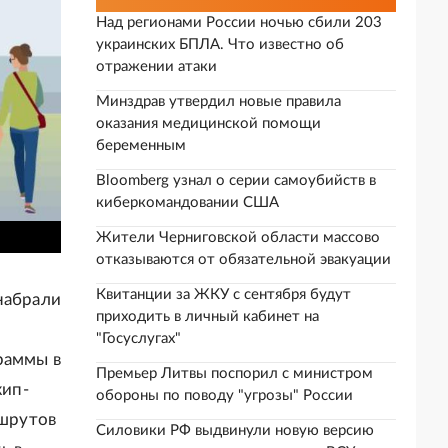
Над регионами России ночью сбили 203
украинских БПЛА. Что известно об
отражении атаки
Минздрав утвердил новые правила
оказания медицинской помощи
беременным
Bloomberg узнал о серии самоубийств в
киберкомандовании США
Жители Черниговской области массово
отказываются от обязательной эвакуации
Квитанции за ЖКУ с сентября будут
набрали
приходить в личный кабинет на
"Госуслугах"
раммы в
Премьер Литвы поспорил с министром
жип-
обороны по поводу "угрозы" России
ршрутов
Силовики РФ выдвинули новую версию