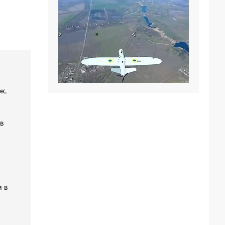
ж.
в
 в