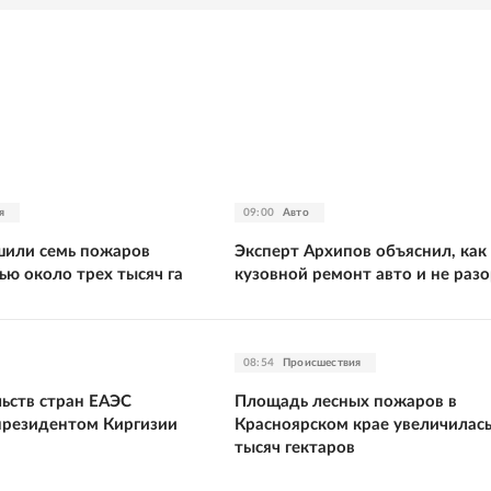
я
09:00
Авто
шили семь пожаров
Эксперт Архипов объяснил, как
ю около трех тысяч га
кузовной ремонт авто и не раз
08:54
Происшествия
льств стран ЕАЭС
Площадь лесных пожаров в
 президентом Киргизии
Красноярском крае увеличилась
тысяч гектаров