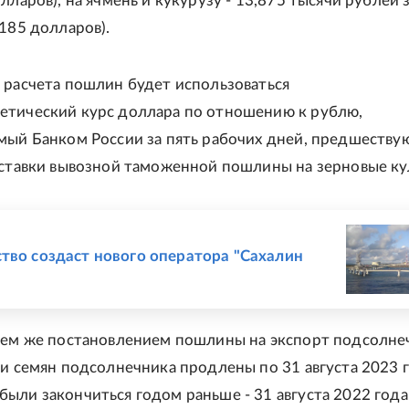
лларов), на ячмень и кукурузу - 13,875 тысячи рублей 
 185 долларов).
 расчета пошлин будет использоваться
тический курс доллара по отношению к рублю,
мый Банком России за пять рабочих дней, предшеств
 ставки вывозной таможенной пошлины на зерновые ку
Е
тво создаст нового оператора "Сахалин
тем же постановлением пошлины на экспорт подсолне
 и семян подсолнечника продлены по 31 августа 2023 г
ыли закончиться годом раньше - 31 августа 2022 года