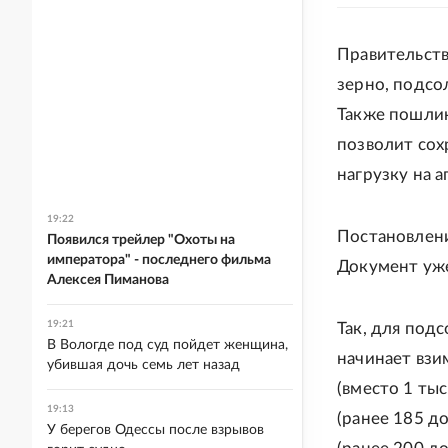
Правительст
зерно, подсо
Также пошлин
позволит сох
нагрузку на а
19:22
Постановлен
Появился трейлер "Охоты на
императора" - последнего фильма
Документ уже
Алексея Пиманова
19:21
Так, для под
В Вологде под суд пойдет женщина,
начинает взи
убившая дочь семь лет назад
(вместо 1 тыс
19:13
(ранее 185 до
У берегов Одессы после взрывов