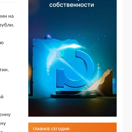
лин на
рубли.
ую
тин.
ой
тонну
нну
ГЛАВНОЕ СЕГОДНЯ: