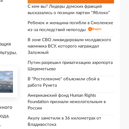
за
С кем вы? Лидеры думских фракций
высказались о позиции партии "Яблоко"
Ребенок и женщина погибли в Смоленске
Видео
из-за последствий непогоды
В зоне СВО ликвидировали молдавского
ующих
наемника ВСУ, которого награждал
льтуры.
Залужный
Путин разрешил приватизацию аэропорта
Шереметьево
В "Ростелекоме" объяснили сбой в
работе Рунета
Американский фонд Human Rights
Foundation признали нежелательным в
чного
России
ода.
Акулу заметили в 36 километрах от
.
Владивостока