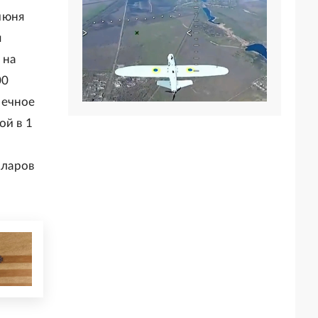
июня
я
 на
00
нечное
ой в 1
лларов