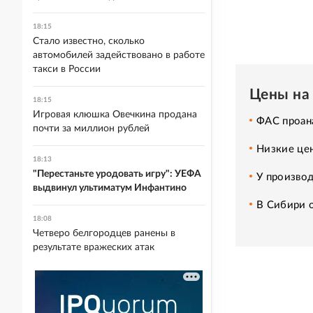
18:15
Стало известно, сколько
автомобилей задействовано в работе
такси в России
Цены на 
18:15
Игровая клюшка Овечкина продана
ФАС проана
почти за миллион рублей
Низкие це
18:13
"Перестаньте уродовать игру": УЕФА
У производ
выдвинул ультиматум Инфантино
В Сибири 
18:08
Четверо белгородцев ранены в
результате вражеских атак