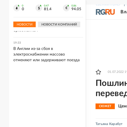
посещать Армению
СВЕЖИЙ НОМЕР
Р
0
0.47
0.86
0
81.4
94.05
Вл
19:36
В России растет интерес к
инвестиционным и цветным
НОВОСТИ
НОВОСТИ КОМПАНИЙ
бриллиантам
19:33
В Англии из-за сбоя в
электроснабжении массово
отменяют или задерживают поезда
01.07.2022 1
Пошлин
переве
Цен
СЮЖЕТ
Татьяна Карабут