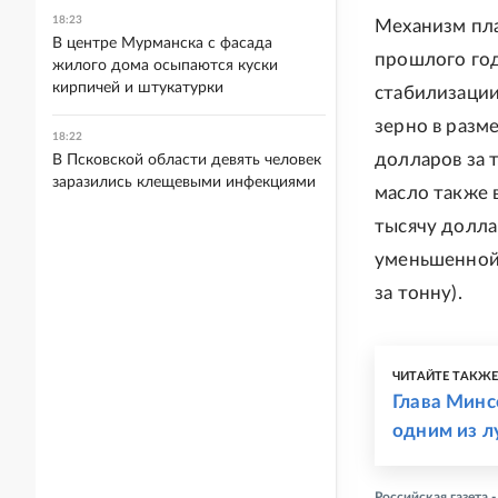
18:23
Механизм пла
В центре Мурманска с фасада
прошлого год
жилого дома осыпаются куски
кирпичей и штукатурки
стабилизации
зерно в разм
18:22
долларов за 
В Псковской области девять человек
заразились клещевыми инфекциями
масло также 
тысячу долла
уменьшенной
за тонну).
ЧИТАЙТЕ ТАКЖ
Глава Минс
одним из л
Российская газета