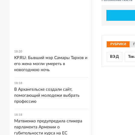
РУБРИКИ
18:20
ВЭД
Тов
KP.RU: Бывший мэр Самары Тархов и
его жена могли умереть в
новогоднюю ночь
18:18
В Архангельске создали сайт,
помогающий молодежи выбрать
профессию
18:18
Матвиенко предупредила спикера
парламента Армении о
губительности курса на ЕС