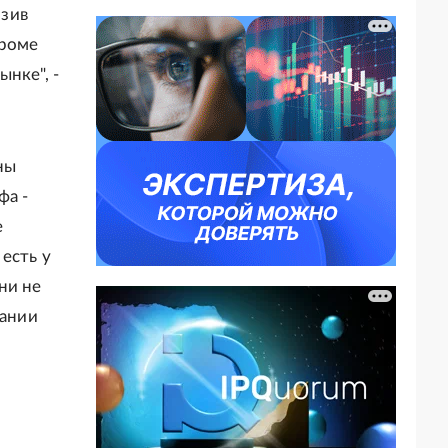
изив
Кроме
нке", -
ны
фа -
е
есть у
ни не
пании