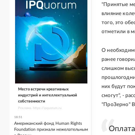
"Принятые ме
влияние коле
того, это об
отметили в м
О необходим
ранее говори
слишком высо
прошлогодних
них будут по
Место встречи креативных
смогут", - р
индустрий и интеллектуальной
собственности
"ПроЗерно" 
Реклама. https://ipquorum.ru
18:51
Американский фонд Human Rights
Оплата
Foundation признали нежелательным