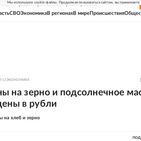
Мы используем cookie-файлы. Продолжая пользоваться сайтом, вы принимаете
Г-НЕДЕЛЯ
РОДИНА
ПРИЛОЖЕНИЯ
СОЮЗ
НОВОСТИ
асть
СВО
Экономика
В регионах
В мире
Происшествия
Общес
9:13
ЭКОНОМИКА
ы на зерно и подсолнечное ма
дены в рубли
ы на хлеб и зерно
ПОД