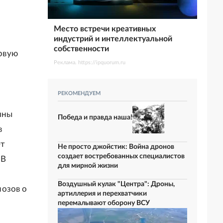
Место встречи креативных
индустрий и интеллектуальной
собственности
рвую
Реклама. https://ipquorum.ru
РЕКОМЕНДУЕМ
ины
Победа и правда наша!
в
ет
Не просто джойстик: Война дронов
создает востребованных специалистов
OB
для мирной жизни
Воздушный кулак "Центра": Дроны,
нозов о
артиллерия и перехватчики
перемалывают оборону ВСУ