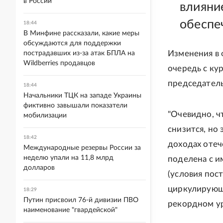
в России
влияни
обеспе
18:44
В Минфине рассказали, какие меры
обсуждаются для поддержки
Изменения в
пострадавших из-за атак БПЛА на
Wildberries продавцов
очередь с ку
председатель
18:44
Начальники ТЦК на западе Украины
фиктивно завышали показатели
"Очевидно, ч
мобилизации
снизится, но 
18:42
доходах отеч
Международные резервы России за
неделю упали на 11,8 млрд
поделена с и
долларов
(условия пост
циркулирующи
18:29
Путин присвоил 76-й дивизии ПВО
рекордном ур
наименование "гвардейской"