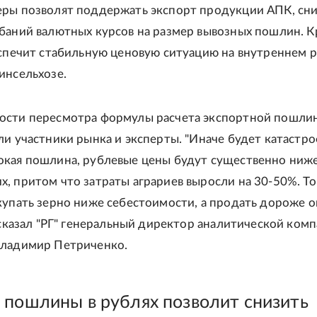
ры позволят поддержать экспорт продукции АПК, сн
баний валютных курсов на размер вывозных пошлин. 
еспечит стабильную ценовую ситуацию на внутреннем ры
инсельхозе.
ости пересмотра формулы расчета экспортной пошли
ли участники рынка и эксперты. "Иначе будет катастро
кая пошлина, рублевые цены будут существенно ниж
, притом что затраты аграриев выросли на 30-50%. То 
купать зерно ниже себестоимости, а продать дороже о
ассказал "РГ" генеральный директор аналитической ком
Владимир Петриченко.
 пошлины в рублях позволит снизить