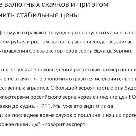
е валютных скачков и при этом
чить стабильные цены
 формуле отражают текущую рыночную ситуацию, в пе
рсом рубля и ростом затрат в растениеводстве, считает
 правления Союза экспортеров зерна Эдуард Зернин.
то в результате нововведений расчетный размер пошл
это не значит, что экономия отразится исключительно 
ественных аграриев. С большой вероятностью она буд
мпортерами российского зерна через снижение цен F
авки до судна. - "РГ"). Мы уже это видим из-за
х в последнее время слухов о пошлине и наших прог
ожае пшеницы", - говорит эксперт.