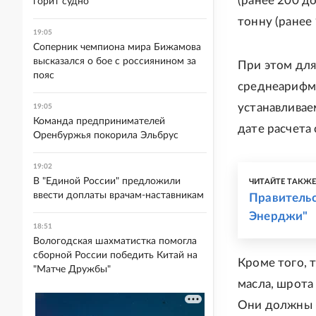
(ранее 200 до
горит судно
тонну (ранее
19:05
Соперник чемпиона мира Бижамова
высказался о бое с россиянином за
При этом для
пояс
среднеарифме
устанавливае
19:05
Команда предпринимателей
дате расчета
Оренбуржья покорила Эльбрус
19:02
В "Единой России" предложили
ЧИТАЙТЕ ТАКЖ
ввести доплаты врачам-наставникам
Правительс
Энерджи"
18:51
Вологодская шахматистка помогла
сборной России победить Китай на
Кроме того, 
"Матче Дружбы"
масла, шрота
Они должны б