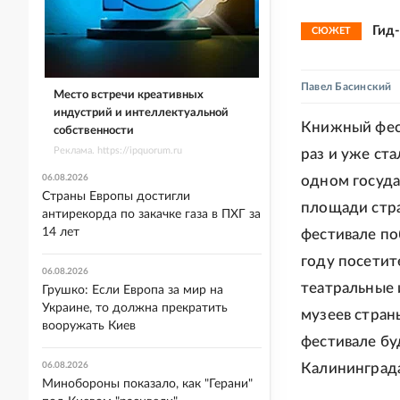
Гид
СЮЖЕТ
Павел Басинский
Место встречи креативных
индустрий и интеллектуальной
Книжный фест
собственности
Реклама. https://ipquorum.ru
раз и уже ст
06.08.2026
одном госуда
Страны Европы достигли
площади стра
антирекорда по закачке газа в ПХГ за
14 лет
фестивале по
году посетит
06.08.2026
театральные 
Грушко: Если Европа за мир на
Украине, то должна прекратить
музеев страны
вооружать Киев
фестивале бу
06.08.2026
Калининграда
Минобороны показало, как "Герани"