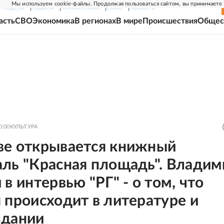
Мы используем cookie-файлы. Продолжая пользоваться сайтом, вы принимаете
Г-НЕДЕЛЯ
РОДИНА
ПРИЛОЖЕНИЯ
СОЮЗ
НОВОСТИ
асть
СВО
Экономика
В регионах
В мире
Происшествия
Общес
0:00
КУЛЬТУРА
ве открывается книжный
аль "Красная площадь". Владим
 в интервью "РГ" - о том, что
 происходит в литературе и
здании