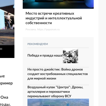
Место встречи креативных
индустрий и интеллектуальной
собственности
Реклама. https://ipquorum.ru
РЕКОМЕНДУЕМ
о:
Победа и правда наша!
Не просто джойстик: Война дронов
создает востребованных специалистов
ные
для мирной жизни
 пример
Воздушный кулак "Центра": Дроны,
артиллерия и перехватчики
перемалывают оборону ВСУ
. Она
годы.