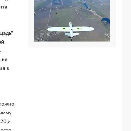
нта
ощадь"
ой
ь
 не
ия в
сложно.
рамму
020 и
росто