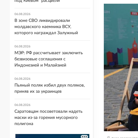
под Киевом "расцвели"
06.08.2026
В зоне СВО ликвидировали
молдавского наемника ВСУ,
которого награждал Залужный
06.08.2026
МЭР: РФ рассчитывает заключить
безвизовые соглашения с
Индонезией и Малайзией
06.08.2026
Пьяный поляк избил двух поляков,
приняв их за украинцев
06.08.2026
Саратовцам посоветовали надеть
маски из-за горения мусорного
полигона