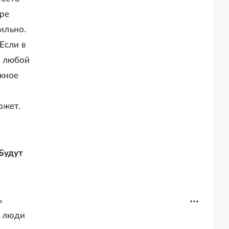
ре
вильно.
Если в
о любой
ожное
ожет.
 Будут
ь
, люди