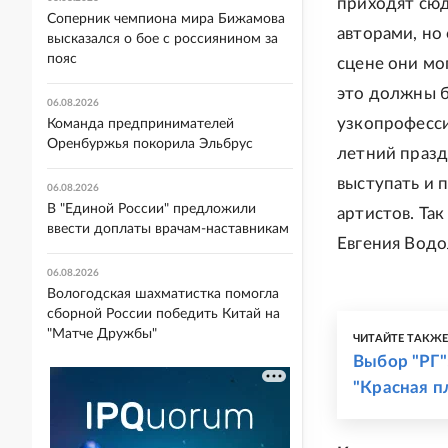
приходят сюд
Соперник чемпиона мира Бижамова
авторами, но
высказался о бое с россиянином за
пояс
сцене они мо
это должны б
06.08.2026
узкопрофесси
Команда предпринимателей
Оренбуржья покорила Эльбрус
летний праздн
выступать и 
06.08.2026
В "Единой России" предложили
артистов. Та
ввести доплаты врачам-наставникам
Евгения Водо
06.08.2026
Вологодская шахматистка помогла
сборной России победить Китай на
"Матче Дружбы"
ЧИТАЙТЕ ТАКЖ
Выбор "РГ"
"Красная п