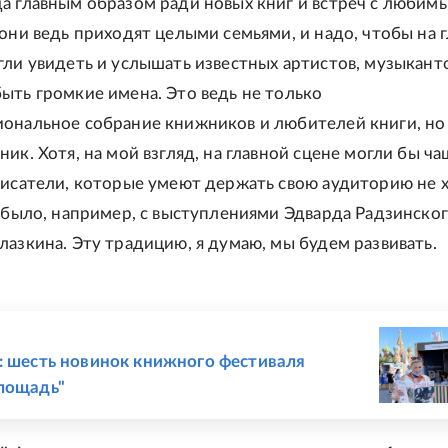
а главным образом ради новых книг и встреч с любим
 они ведь приходят целыми семьями, и надо, чтобы на 
гли увидеть и услышать известных артистов, музыканто
ыть громкие имена. Это ведь не только
ональное собрание книжников и любителей книги, но
ик. Хотя, на мой взгляд, на главной сцене могли бы ч
писатели, которые умеют держать свою аудиторию не 
к было, например, с выступлениями Эдварда Радзинског
лазкина. Эту традицию, я думаю, мы будем развивать.
Е
: шесть новинок книжного фестиваля
лощадь"