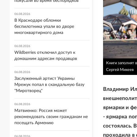
покусали во время беспорядков
06.08.2026
В Краснодаре обломки
беспилотника упали во дворе
многоквартирного дома
06.08.2026
Wildberries отключил доступ к
домашним адресам продавцов
Книги заполнят 
Сергей Михеев
06.08.2026
Заслуженный артист Украины
Мрежук попал в скандальную базу
Владимир Иль
"Миротворец"
внешнеполит
06.08.2026
ярмарки и фе
Матвиенко: Россия может
- ярмарка no
рекомендовать своим гражданам не
посещать Армению
состоялась. 
проходила в
06.08.2026