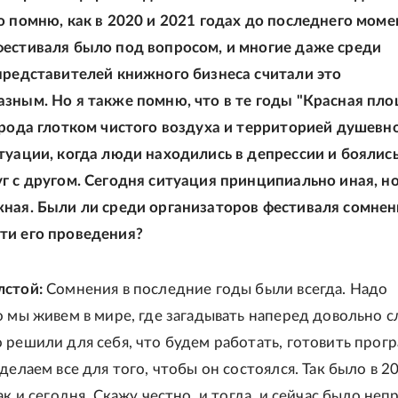
о помню, как в 2020 и 2021 годах до последнего моме
естиваля было под вопросом, и многие даже среди
представителей книжного бизнеса считали это
зным. Но я также помню, что в те годы "Красная пл
 рода глотком чистого воздуха и территорией душевн
туации, когда люди находились в депрессии и боялис
г с другом. Сегодня ситуация принципиально иная, но
ная. Были ли среди организаторов фестиваля сомнен
ти его проведения?
лстой:
Сомнения в последние годы были всегда. Надо
о мы живем в мире, где загадывать наперед довольно 
 решили для себя, что будем работать, готовить прог
делаем все для того, чтобы он состоялся. Так было в 2
ак и сегодня. Скажу честно, и тогда, и сейчас было неп