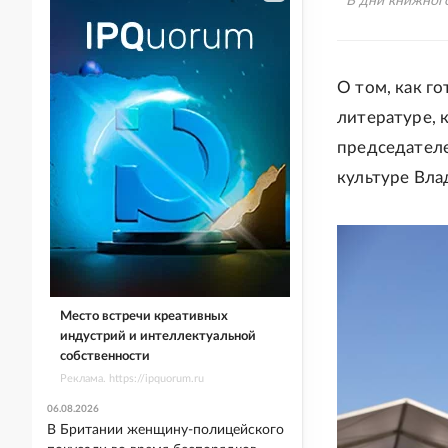
В дни книжного
О том, как го
литературе, 
председателе
культуре Вл
Место встречи креативных
индустрий и интеллектуальной
собственности
Реклама. https://ipquorum.ru
06.08.2026
В Британии женщину-полицейского