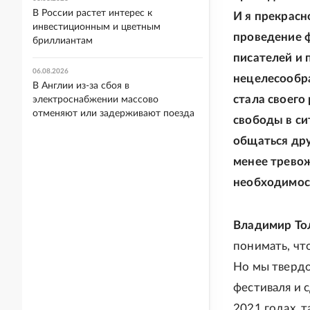
В России растет интерес к
И я прекрасн
инвестиционным и цветным
проведение ф
бриллиантам
писателей и 
06.08.2026
нецелесообра
В Англии из-за сбоя в
стала своего
электроснабжении массово
отменяют или задерживают поезда
свободы в си
общаться дру
менее тревож
необходимос
Владимир То
понимать, чт
Но мы твердо
фестиваля и с
2021 годах, т