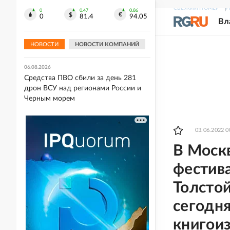
СВЕЖИЙ НОМЕР
Р
0
0.47
0.86
06.08.2026
0
81.4
94.05
Вл
Путин заслушал доклад командира
76-й дивизии ВДВ об обстановке на
добропольском направлении
НОВОСТИ
НОВОСТИ КОМПАНИЙ
06.08.2026
Средства ПВО сбили за день 281
дрон ВСУ над регионами России и
Черным морем
03.06.2022 0
В Моск
фестив
Толстой
сегодня
книгои