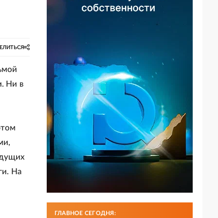
ЕЛИТЬСЯ
ьмой
. Ни в
этом
ми,
едущих
ги. На
ГЛАВНОЕ СЕГОДНЯ: