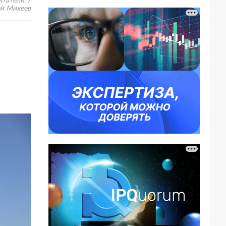
татели. /
ей Михеев