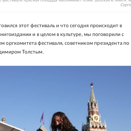
 фестиваля Красная площадь напоминает пляж: шезлонги, книги, чи
Серг
товился этот фестиваль и что сегодня происходит в
книгоиздании и в целом в культуре, мы поговорили с
м оргкомитета фестиваля, советником президента по
адимиром Толстым.