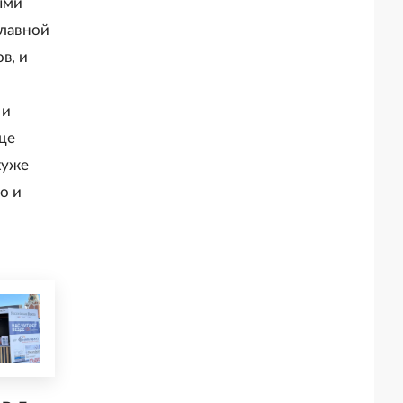
ыми
главной
в, и
 и
аще
хуже
о и