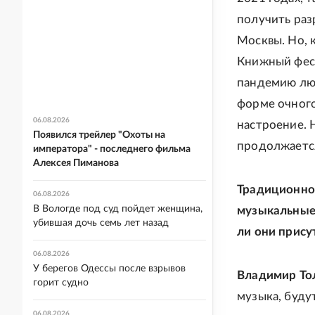
получить раз
Москвы. Но, к
Книжный фест
пандемию люд
форме очного
06.08.2026
настроение. 
Появился трейлер "Охоты на
продолжается
императора" - последнего фильма
Алексея Пиманова
Традиционно
06.08.2026
В Вологде под суд пойдет женщина,
музыкальные 
убившая дочь семь лет назад
ли они прису
06.08.2026
У берегов Одессы после взрывов
Владимир То
горит судно
музыка, буду
06.08.2026