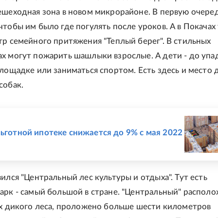
ешеходная зона в новом микрорайоне. В первую очере
чтобы им было где погулять после уроков. А в Покачах
тр семейного притяжения "Теплый берег". В стильных
х могут пожарить шашлыки взрослые. А дети - до упа
площадке или заниматься спортом. Есть здесь и место 
собак.
Е
льготной ипотеке снижается до 9% с мая 2022
ился "Центральный лес культуры и отдыха". Тут есть
арк - самый большой в стране. "Центральный" распол
ах дикого леса, проложено больше шести километров