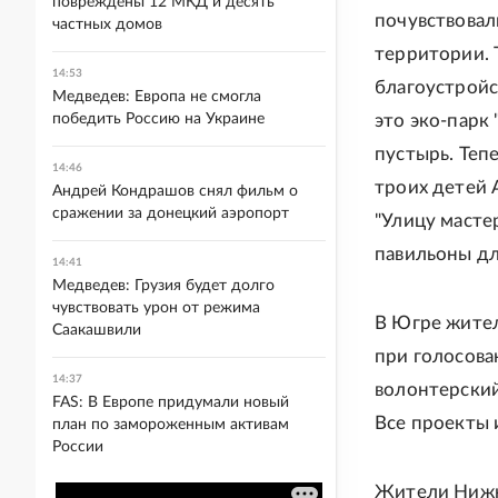
повреждены 12 МКД и десять
почувствовал
частных домов
территории. 
14:53
благоустройс
Медведев: Европа не смогла
победить Россию на Украине
это эко-парк
пустырь. Теп
14:46
троих детей 
Андрей Кондрашов снял фильм о
сражении за донецкий аэропорт
"Улицу масте
павильоны дл
14:41
Медведев: Грузия будет долго
чувствовать урон от режима
В Югре жител
Саакашвили
при голосова
14:37
волонтерский
FAS: В Европе придумали новый
Все проекты 
план по замороженным активам
России
Жители Нижне