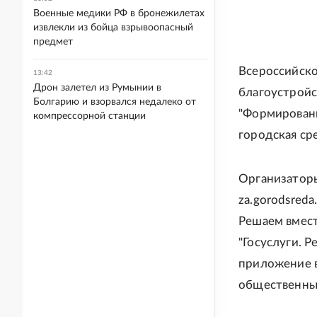
Военные медики РФ в бронежилетах
извлекли из бойца взрывоопасный
предмет
Всероссийско
13:42
Дрон залетел из Румынии в
благоустройс
Болгарию и взорвался недалеко от
"Формирован
компрессорной станции
городская сре
Организаторы
za.gorodsred
Решаем вмест
"Госуслуги. 
приложение в
общественных