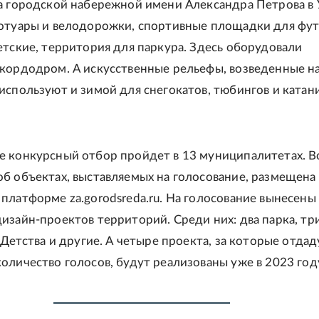
а городской набережной имени Александра Петрова в 
отуары и велодорожки, спортивные площадки для фут
етские, территория для паркура. Здесь оборудовали
кордодром. А искусственные рельефы, возведенные н
используют и зимой для снегокатов, тюбингов и катани
 конкурсный отбор пройдет в 13 муниципалитетах. В
б объектах, выставляемых на голосование, размещена
платформе za.gorodsreda.ru. На голосование вынесены
изайн-проектов территорий. Среди них: два парка, тр
 Детства и другие. А четыре проекта, за которые отдад
оличество голосов, будут реализованы уже в 2023 год