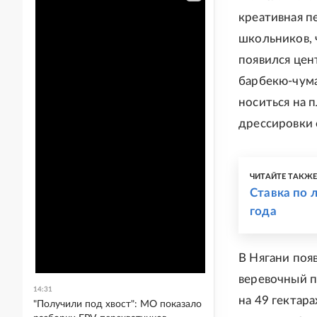
креативная п
школьников, 
появился цен
барбекю-чума
носиться на 
дрессировки 
ЧИТАЙТЕ ТАКЖ
Ставка по 
года
В Нягани появ
веревочный п
14:31
на 49 гектар
"Получили под хвост": МО показало