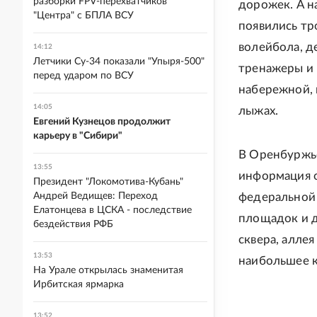
разборки FPV-перехватчиков
дорожек. А н
"Центра" с БПЛА ВСУ
появились тр
волейбола, д
14:12
Летчики Су-34 показали "Упыря-500"
тренажеры и 
перед ударом по ВСУ
набережной, 
14:05
лыжах.
Евгений Кузнецов продолжит
карьеру в "Сибири"
В Оренбуржье
13:55
информация о
Президент "Локомотива-Кубань"
Андрей Ведищев: Переход
федеральной 
Елатонцева в ЦСКА - последствие
площадок и д
бездействия РФБ
сквера, аллея
13:53
наибольшее к
На Урале открылась знаменитая
Ирбитская ярмарка
13:52