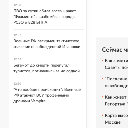
12:38
ПВО за сутки сбила восемь ракет
"Фламинго", авиабомбы, снаряды
РСЗО и 828 БПЛА
12:37
Военные РФ раскрыли тактическое
значение освобожденной Ивановки
Сейчас 
12:33
Как замет
Бегемот до смерти перепугал
Советы пс
туристов, погнавшись за их лодкой
"Последний
12:30
освобожде
"Что вообще происходит": Военные
РФ атакуют ВСУ трофейными
Как живет 
дронами Vampire
Репортаж 
Карта высо
Москве