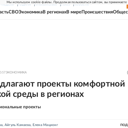
Мы используем cookie-файлы. Продолжая пользоваться сайтом, вы принимаете
Г-НЕДЕЛЯ
РОДИНА
ПРИЛОЖЕНИЯ
СОЮЗ
НОВОСТИ
асть
СВО
Экономика
В регионах
В мире
Происшествия
Общес
0:57
ЭКОНОМИКА
едлагают проекты комфортной
ой среды в регионах
иональные проекты
ва
,
Айгуль Камаева
,
Елена Мационг
ПОД