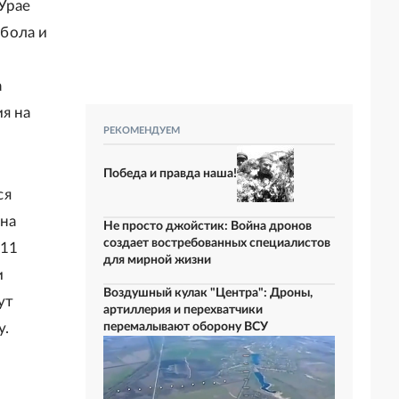
Урае
бола и
а
я на
РЕКОМЕНДУЕМ
Победа и правда наша!
ся
 на
Не просто джойстик: Война дронов
создает востребованных специалистов
 11
для мирной жизни
и
Воздушный кулак "Центра": Дроны,
ут
артиллерия и перехватчики
у.
перемалывают оборону ВСУ