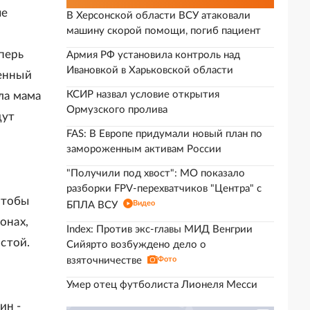
ые
В Херсонской области ВСУ атаковали
машину скорой помощи, погиб пациент
перь
Армия РФ установила контроль над
Ивановкой в Харьковской области
шенный
КСИР назвал условие открытия
ла мама
Ормузского пролива
дут
FAS: В Европе придумали новый план по
замороженным активам России
"Получили под хвост": МО показало
разборки FPV-перехватчиков "Центра" с
чтобы
Видео
БПЛА ВСУ
онах,
Index: Против экс-главы МИД Венгрии
стой.
Сийярто возбуждено дело о
взяточничестве
Фото
Умер отец футболиста Лионеля Месси
ин -