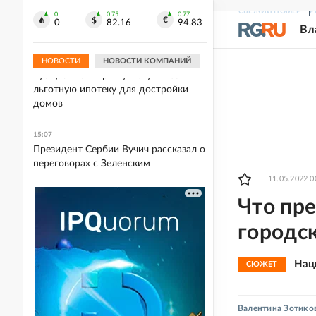
15:15
СВЕЖИЙ НОМЕР
Р
Овечкин заявил, что не
0
0.75
0.77
0
82.16
94.83
Вл
разговаривает с клюшками
НОВОСТИ
НОВОСТИ КОМПАНИЙ
15:13
Хуснуллин: В Крыму могут ввести
льготную ипотеку для достройки
домов
15:07
Президент Сербии Вучич рассказал о
переговорах с Зеленским
11.05.2022 0
Что пр
городск
Нац
СЮЖЕТ
Валентина Зотико