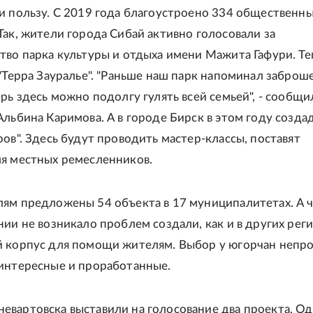
и пользу. С 2019 года благоустроено 334 общественн
Так, жители города Сибай активно голосовали за
тво парка культуры и отдыха имени Мажита Гафури. Те
 "Терра Зауралье". "Раньше наш парк напоминал забро
ерь здесь можно подолгу гулять всей семьей", - сообщи
Альбина Каримова. А в городе Бирск в этом году созда
ров". Здесь будут проводить мастер-классы, поставят
я местных ремесленников.
ям предложены 54 объекта в 17 муниципалитетах. А 
нии не возникало проблем создали, как и в других реги
 корпус для помощи жителям. Выбор у югорчан непро
интересные и проработанные.
вартовска выставили на голосование два проекта. Од