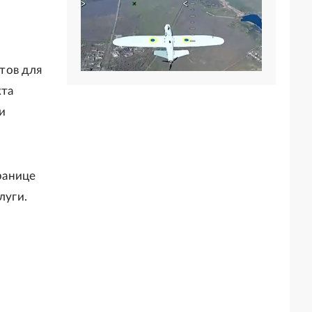
тов для
кта
и
ранице
луги.
з