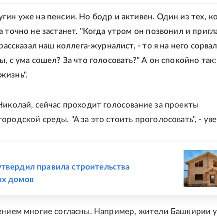
гин уже на пенсии. Но бодр и активен. Один из тех, к
а точно не застанет. "Когда утром он позвонил и пригл
 рассказал наш коллега-журналист, - то я на него сорвал
, с ума сошел? За что голосовать?" А он спокойно так:
жизнь".
Николай, сейчас проходит голосование за проекты
родской среды. "А за это стоить проголосовать", - уве
Е
твердил правила строительства
ых домов
ением многие согласны. Например, жители Башкирии 