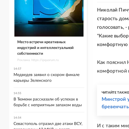
Николай Пичу
старость дом
голосовать, -
"Какие выборы
Место встречи креативных
комфортную 
индустрий и интеллектуальной
собственности
Реклама. https://ipquorum.ru
Как пояснил 
14:57
комфортной го
Медведев заявил о скором финале
карьеры Зеленского
ЧИТАЙТЕ ТАКЖ
14:55
Минстрой у
В Тюмени рассказали об успехах в
борьбе с неприятным запахом воды
бревенчат
14:54
Севастополь отразил две атаки ВСУ,
И с таким мн