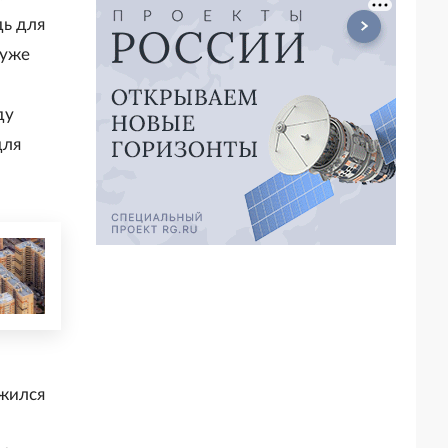
дь для
 уже
ду
для
ожился