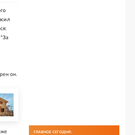
ого
асил
ся:
 "За
рен он.
уже
ГЛАВНОЕ СЕГОДНЯ: