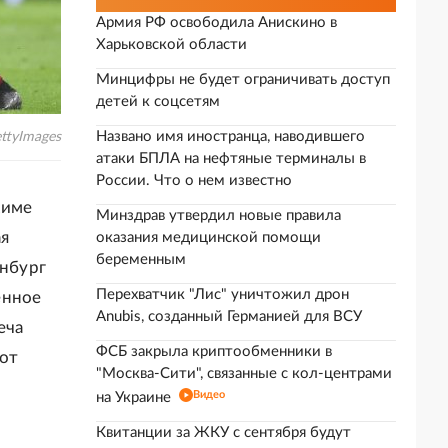
Армия РФ освободила Анискино в
Харьковской области
Минцифры не будет ограничивать доступ
детей к соцсетям
Названо имя иностранца, наводившего
ttyImages
атаки БПЛА на нефтяные терминалы в
России. Что о нем известно
жиме
Минздрав утвердил новые правила
ая
оказания медицинской помощи
беременным
енбург
Перехватчик "Лис" уничтожил дрон
енное
Anubis, созданный Германией для ВСУ
еча
ФСБ закрыла криптообменники в
 от
"Москва-Сити", связанные с кол-центрами
Видео
на Украине
Квитанции за ЖКУ с сентября будут