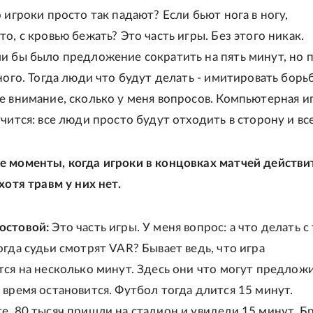
 игроки просто так падают? Если бьют нога в ногу,
о, с кровью бежать? Это часть игры. Без этого никак.
и бы было предложение сократить на пять минут, но 
ного. Тогда люди что будут делать - имитировать борь
е внимание, сколько у меня вопросов. Компьютерная и
чится: все люди просто будут отходить в сторону и все
 моменты, когда игроки в концовках матчей действи
хотя травм у них нет.
остовой:
Это часть игры. У меня вопрос: а что делать с
огда судьи смотрят VAR? Бывает ведь, что игра
тся на несколько минут. Здесь они что могут предлож
 время остановится. Футбол тогда длится 15 минут.
е, 80 тысяч пришли на стадион и увидели 15 минут. Б