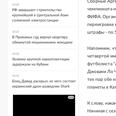
Сборные Арге
10:26
чемпионата м
РФ завершает строительство
крупнейшей в Центральной Азии
ФИФА. Органи
солнечной электростанции
переигровке 
штрафы - по 
10:21
В Прикамье суд вернул квартиру
обманутой мошенниками женщине
Напомним, чт
10:20
четвертой ми
Хозяина крупной наркоплантации
футболиста "
задержали на Кубани
Джовани Ло Ч
10:12
тех пор обе 
Боец Давид раскрыл, из чего состоит
украинский дрон-разведчик Shark
планеты в Ка
К слову, нак
Начиная с се