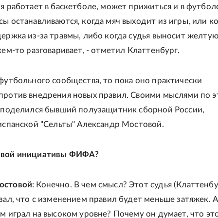
мя работает в баскетболе, может прижиться и в футбол
сы останавливаются, когда мяч выходит из игры, или к
держка из-за травмы, либо когда судья выносит желту
кем-то разговаривает, - отметил Клаттенбург.
 футбольного сообщества, то пока оно практически
против внедрения новых правил. Своими мыслями по 
" поделился бывший полузащитник сборной России,
 испанской "Сельты" Александр Мостовой.
овой инициативы ФИФА?
остовой
: Конечно. В чем смысл? Этот судья (Клаттенбу
зал, что с изменением правил будет меньше затяжек. А
ам играл на высоком уровне? Почему он думает, что эт