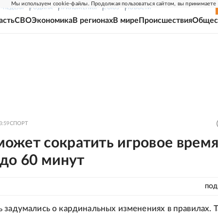
Мы используем cookie-файлы. Продолжая пользоваться сайтом, вы принимаете
Г-НЕДЕЛЯ
РОДИНА
ПРИЛОЖЕНИЯ
СОЮЗ
НОВОСТИ
асть
СВО
Экономика
В регионах
В мире
Происшествия
Общес
3:59
СПОРТ
ожет сократить игровое врем
до 60 минут
ПОД
 задумались о кардинальных изменениях в правилах. Т