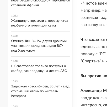
переговоры о свободной торговле со
- Чистое вре
странами Африки
Например, ча
10:52
возникает за
Женщину отправили в тюрьму из-за
карточку и с 
необычного имени для сына
10:50
Что касается
Офицер Тич: ВС РФ двумя дронами
уничтожили склад снарядов ВСУ
единогласно 
под Харьковом
поводу с "РГ
"Спартака" и
10:48
В Севастополе топливо поступит в
свободную продажу на десять АЗС
Вы против н
10:45
Задержан новосибирец, 35 лет назад
Александр М
открывший огонь по жителям
Кемерова
вроде как ска
интересно, с
10:45