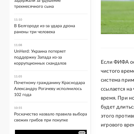
задержали за удушение
трехмесячного сына
11:10
В Белгороде из-за удара дрона
ранены три человека
11:08
UnHerd: Украина потеряет
поддержку Запада из-за
Если ФИФА ос
коррупционных скандалов
чистого време
11:05
система прим
Почетному гражданину Краснодара
ссылается на
Александру Рогачеву исполнилось
102 года
время. При н
будет длитьс
10:55
Роскачество назвало правила выбора
этого против
свежих грибов при покупке
игрового вре