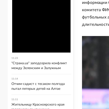
информации б
комитета ФИ
футбольных а
длительности
11:23
"Страна.ua" заподозрила конфликт
между Зеленским и Залужным
11:14
Отчим-садист с тесаком полгода
пытал пятерых детей на Алтае
11:11
Жительницу Красноярского края