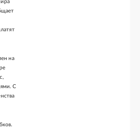
нира
бщает
платят
лен на
ыре
с,
ями. С
енства
бков.