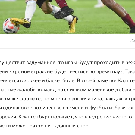
Ge
уществит задуманное, то игры будут проходить в ре
ни - хронометраж не будет вестись во время пауз. Так
еняется в хоккее и баскетболе. В своей заметке Клатт
 частые жалобы команд на слишком маленькое добавл
овом же формате, по мнению англичанина, каждая встр
я одинаковое количество времени и футбол избавится
оречия. Клаттенбург полагает, что внедрение чистого
мени может разрешить данный спор.