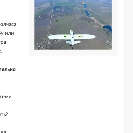
полчаса
бу или
гра
.
тельно
 теми
ить?
ред.