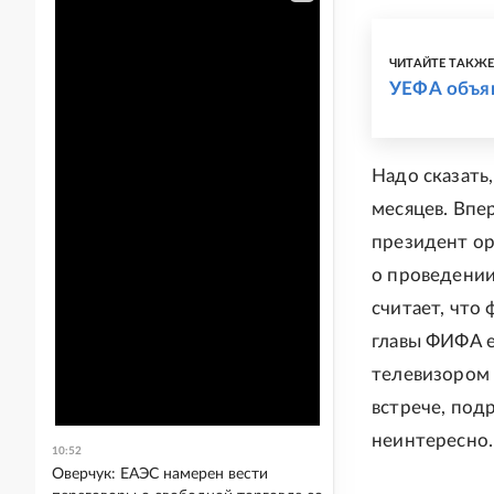
ЧИТАЙТЕ ТАКЖ
УЕФА объяв
Надо сказать
месяцев. Впе
президент ор
о проведении
считает, что
главы ФИФА е
телевизором 
встрече, под
неинтересно.
10:52
Оверчук: ЕАЭС намерен вести