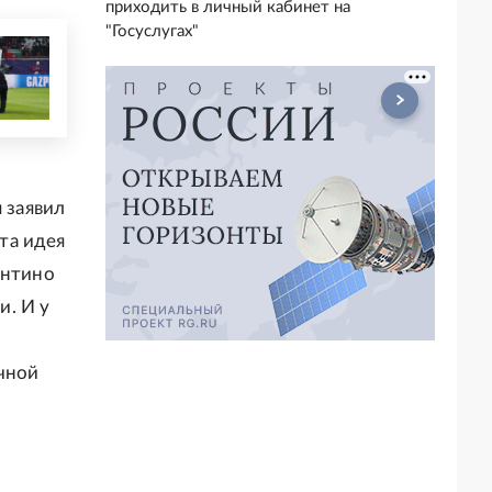
приходить в личный кабинет на
"Госуслугах"
 заявил
та идея
антино
и. И у
чной