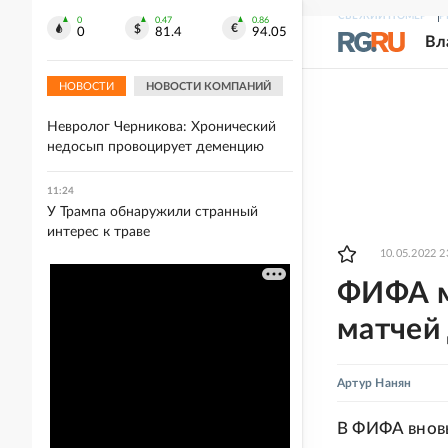
11:33
СВЕЖИЙ НОМЕР
Р
В Мексике экс-губернатор арестован
0
0.47
0.86
0
81.4
94.05
Вл
по делу об исчезновении 43
студентов
НОВОСТИ
НОВОСТИ КОМПАНИЙ
11:26
Невролог Черникова: Хронический
недосып провоцирует деменцию
11:24
У Трампа обнаружили странный
интерес к траве
10.05.2022 2
ФИФА м
матчей 
Артур Нанян
В ФИФА вновь