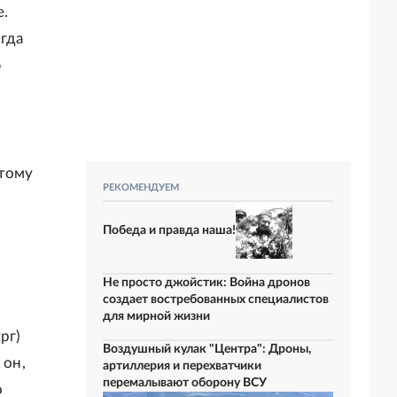
е.
огда
ю
этому
РЕКОМЕНДУЕМ
Победа и правда наша!
Не просто джойстик: Война дронов
создает востребованных специалистов
для мирной жизни
рг)
Воздушный кулак "Центра": Дроны,
 он,
артиллерия и перехватчики
перемалывают оборону ВСУ
о