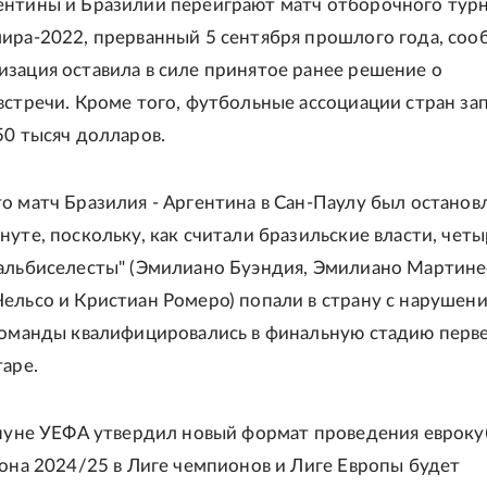
нтины и Бразилии переиграют матч отборочного тур
ира-2022, прерванный 5 сентября прошлого года, соо
зация оставила в силе принятое ранее решение о
встречи. Кроме того, футбольные ассоциации стран за
50 тысяч долларов.
о матч Бразилия - Аргентина в Сан-Паулу был останов
нуте, поскольку, как считали бразильские власти, чет
альбиселесты" (Эмилиано Буэндия, Эмилиано Мартине
ельсо и Кристиан Ромеро) попали в страну с нарушени
команды квалифицировались в финальную стадию перв
таре.
ануне УЕФА утвердил новый формат проведения евроку
зона 2024/25 в Лиге чемпионов и Лиге Европы будет