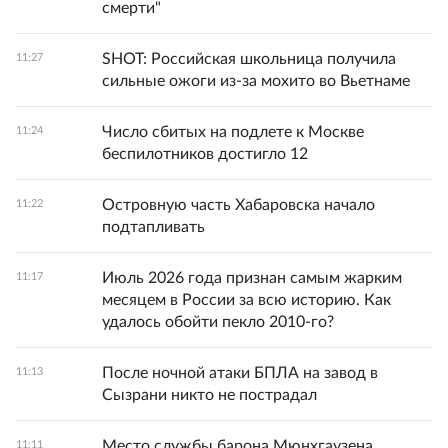
смерти"
SHOT: Российская школьница получила
11:27
сильные ожоги из-за мохито во Вьетнаме
Число сбитых на подлете к Москве
11:24
беспилотников достигло 12
Островную часть Хабаровска начало
11:22
подтапливать
Июль 2026 года признан самым жарким
11:17
месяцем в России за всю историю. Как
удалось обойти пекло 2010-го?
После ночной атаки БПЛА на завод в
11:13
Сызрани никто не пострадал
Место службы барона Мюнхгаузена
11:11