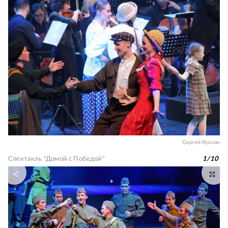
Сергей Куксин
Спектакль "Домой с Победой"
1
/
10