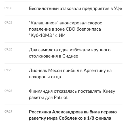
Беспилотники атаковали предприятия в Уфе
09:33
"Калашников" анонсировал скорое
09:28
появление в зоне СВО боеприпаса
"Куб-10МЭ" с ИИ
Два самолета едва избежали крупного
09:26
столкновения в Сиднее
Лионель Месси прибыл в Аргентину на
09:25
похороны отца
Финляндия отказалась поставлять Киеву
09:23
ракеты для Patriot
Россиянка Александрова выбила первую
09:19
ракетку мира Соболенко в 1/8 финала