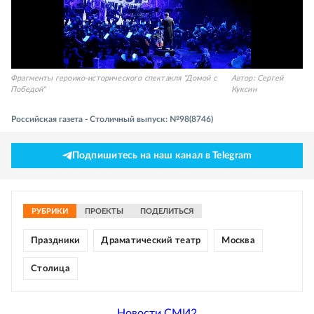
Фрагменты героико-исторического спектакля "Домой с
Автор:
Сергей
Победой"
Куксин
Российская газета - Столичный выпуск: №98(8746)
Подпишитесь на наш канал в Telegram
РУБРИКИ
ПРОЕКТЫ
ПОДЕЛИТЬСЯ
Праздники
Драматический театр
Москва
Столица
Новости СМИ2