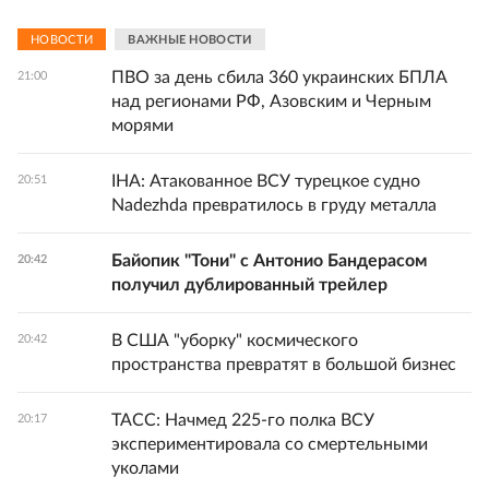
НОВОСТИ
ВАЖНЫЕ НОВОСТИ
ПВО за день сбила 360 украинских БПЛА
21:00
над регионами РФ, Азовским и Черным
морями
IHA: Атакованное ВСУ турецкое судно
20:51
Nadezhda превратилось в груду металла
Байопик "Тони" с Антонио Бандерасом
20:42
получил дублированный трейлер
В США "уборку" космического
20:42
пространства превратят в большой бизнес
ТАСС: Начмед 225-го полка ВСУ
20:17
экспериментировала со смертельными
уколами