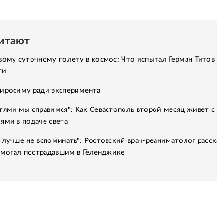
читают
вому суточному полету в космос: Что испытал Герман Титов 
ти
Хиросиму ради эксперимента
тями мы справимся": Как Севастополь второй месяц живет с
ями в подаче света
 лучше не вспоминать": Ростовский врач-реаниматолог расск
помогал пострадавшим в Геленджике