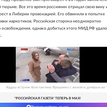
 тюрьме. Все это время россиянин отрицал свою вину 
арест в Либерии провокацией. Его обвинили в попытке
вки наркотиков. Российская сторона неоднократно
о освобождения, однако добиться этого МИД РФ удало
.
Кадры встречи Константина Ярошенко с женой и дочерью во 
"РОССИЙСКАЯ ГАЗЕТА" ТЕПЕРЬ В MAX!