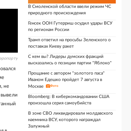
В Смоленской области ввели режим ЧС
природного происхождения
Генсек ООН Гутерриш осудил удары ВСУ
по регионам России
Трамп ответил на просьбы Зеленского о
поставках Киеву ракет
С кем вы? Лидеры думских фракций
эропорту
высказались о позиции партии "Яблоко"
овался
Прощание с автором "золотого паса"
ме
Иваном Едешко пройдет 7 августа в
, не
Москве
Фото
 вывели
Bloomberg: В киберкомандовании США
произошла серия самоубийств
отанный
В зоне СВО ликвидировали молдавского
наемника ВСУ, которого награждал
Залужный
я в