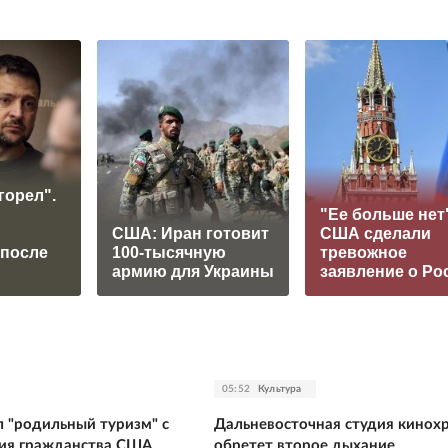
горел".
"Ее больше нет"
США: Иран готовит
США сделали
 после
100-тысячную
тревожное
армию для Украины
заявление о Ро
05:52
Культура
л "родильный туризм" с
Дальневосточная студия кинох
ия гражданства США
обретет второе дыхание