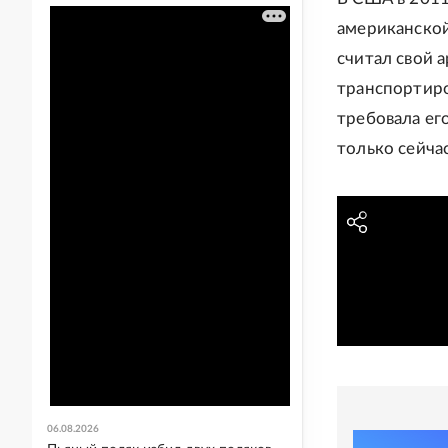
американской
считал свой 
транспортиро
требовала ег
только сейчас
06.08.2026