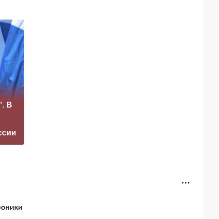
«Это конец всего»:
. В
Захарова
Маск сделал
прокомментировал
неожиданное
а фестиваль в
заявление о
ссии
Юрмале
завершении СВО
роники