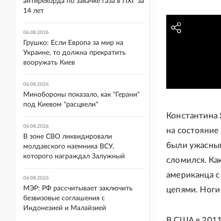
антирекорда по закачке газа в ПХГ за
14 лет
06.08.2026
Грушко: Если Европа за мир на
Украине, то должна прекратить
вооружать Киев
06.08.2026
Минобороны показало, как "Герани"
под Киевом "расцвели"
Константина 
06.08.2026
на состояние
В зоне СВО ликвидировали
были ужасны
молдавского наемника ВСУ,
которого награждал Залужный
сломился. Ка
американца с
06.08.2026
МЭР: РФ рассчитывает заключить
цепями. Ноги
безвизовые соглашения с
Индонезией и Малайзией
В США в 2011