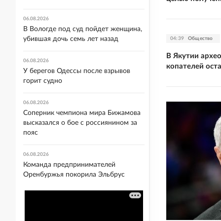
06.08.2026
В Вологде под суд пойдет женщина,
убившая дочь семь лет назад
04:39
Общество
В Якутии архе
06.08.2026
копателей ост
У берегов Одессы после взрывов
горит судно
06.08.2026
Соперник чемпиона мира Бижамова
высказался о бое с россиянином за
пояс
06.08.2026
Команда предпринимателей
Оренбуржья покорила Эльбрус