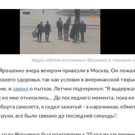
Кадры обмена россиянина Ярошенко в турецком а
Ярошенко вчера вечером привезли в Москву. Он пожал
 своего здоровья, так как условия в американской тюрь
ми, и
заявил
о пытках. Летчик подчеркнул: "Я выдержал
к ко мне относились… До последнего момента, пока не
 борта самолета, я сидел зажатый - в наручниках, обм
-руки, все было связано до последней секунды".
 году Ярошенко был приговорен к 20 годам заключени