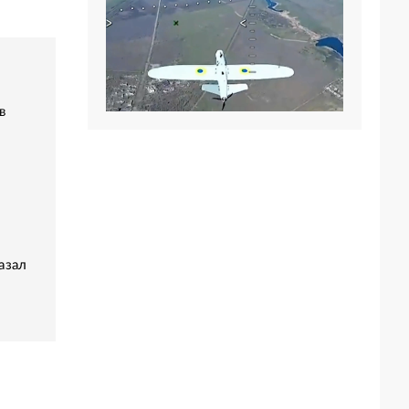
в
азал