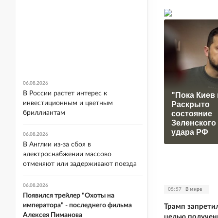
06.08.2026
В России растет интерес к
"Пока Киев 
инвестиционным и цветным
Раскрыто
состояние
бриллиантам
Зеленского
удара РФ
06.08.2026
В Англии из-за сбоя в
электроснабжении массово
отменяют или задерживают поезда
06.08.2026
05:57
В мире
Появился трейлер "Охоты на
императора" - последнего фильма
Трамп запрети
Алексея Пиманова
целью получен