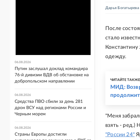
Дарья Богатырева
После состоя
стало извест
Константину 
одежду.
06.08.2026
Путин заслушал доклад командира
76-й дивизии ВДВ об обстановке на
ЧИТАЙТЕ ТАКЖ
добропольском направлении
МИД: Возвр
продолжит
06.08.2026
Средства ПВО сбили за день 281
дрон ВСУ над регионами России и
Черным морем
"Меня забрали
взять - ред.)
06.08.2026
"России 24"
Яр
Страны Европы достигли