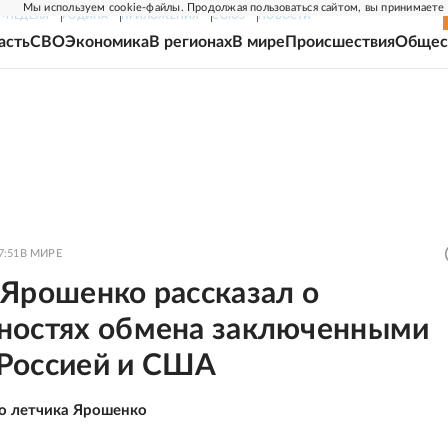
Мы используем cookie-файлы. Продолжая пользоваться сайтом, вы принимаете
Г-НЕДЕЛЯ
РОДИНА
ПРИЛОЖЕНИЯ
СОЮЗ
НОВОСТИ
асть
СВО
Экономика
В регионах
В мире
Происшествия
Общес
7:51
В МИРЕ
 Ярошенко рассказал о
ностях обмена заключенными
Россией и США
о летчика Ярошенко