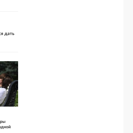
я дать
ары
одной