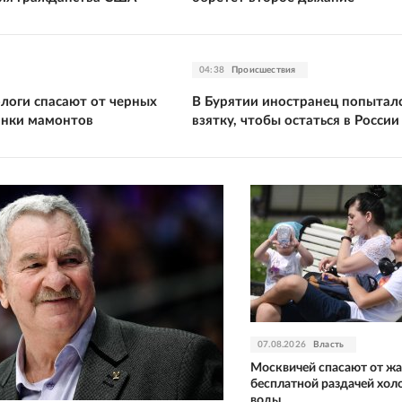
04:38
Происшествия
ологи спасают от черных
В Бурятии иностранец попыталс
анки мамонтов
взятку, чтобы остаться в России
07.08.2026
Власть
Москвичей спасают от ж
бесплатной раздачей хол
воды