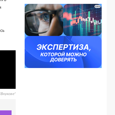
и
сь
"Внукове"