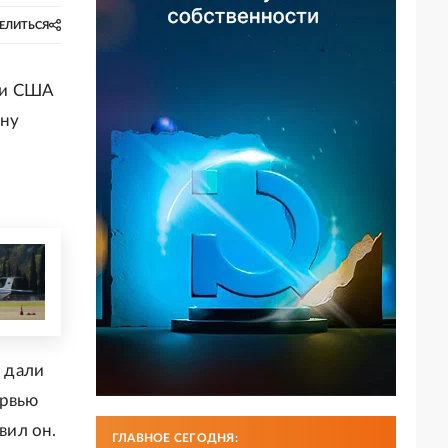
ЕЛИТЬСЯ
 и США
ину
е дали
ервью
вил он.
ГЛАВНОЕ СЕГОДНЯ: