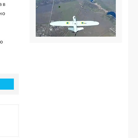
а в
но
сю