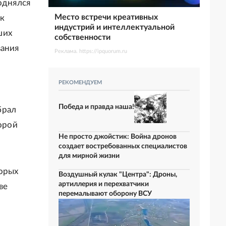
однялся
Место встречи креативных
 к
индустрий и интеллектуальной
ших
собственности
вания
Реклама. https://ipquorum.ru
РЕКОМЕНДУЕМ
Победа и правда наша!
брал
торой
Не просто джойстик: Война дронов
создает востребованных специалистов
для мирной жизни
торых
Воздушный кулак "Центра": Дроны,
артиллерия и перехватчики
ве
перемалывают оборону ВСУ