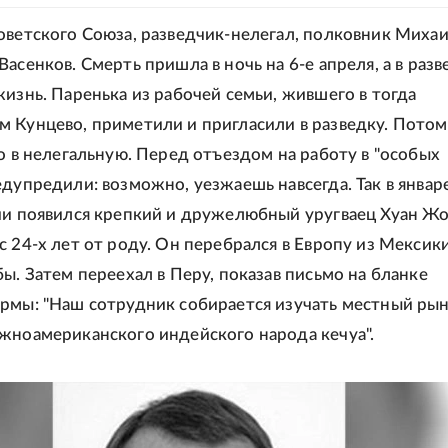
оветского Союза, разведчик-нелегал, полковник Миха
асенков. Смерть пришла в ночь на 6-е апреля, а в разв
жизнь. Паренька из рабочей семьи, жившего в тогда
 Кунцево, приметили и пригласили в разведку. Потом
то в нелегальную. Перед отъездом на работу в "особых
едупредили: возможно, уезжаешь навсегда. Так в январ
ии появился крепкий и дружелюбный уругваец Хуан Ж
 24-х лет от роду. Он перебрался в Европу из Мексики
бы. Затем переехал в Перу, показав письмо на бланке
рмы: "Наш сотрудник собирается изучать местный рын
жноамериканского индейского народа кечуа".