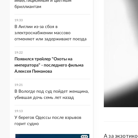
инвестиционным и цветным
бриллиантам
19:33
В Англии из-за сбоя в
электроснабжении массово
отменяют или задерживают поезда
19:22
Появился трейлер "Охоты на
императора" - последнего фильма
Алексея Пиманова
19:21
В Вологде под суд пойдет женщина,
убившая дочь семь лет назад
19:13
У берегов Одессы после взрывов
горит судно
А за экзотик