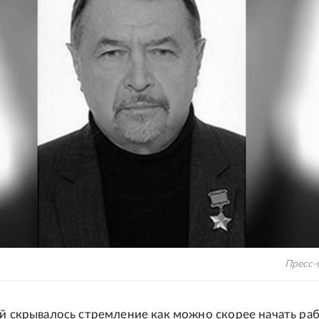
Пресс-
ой скрывалось стремление как можно скорее начать раб