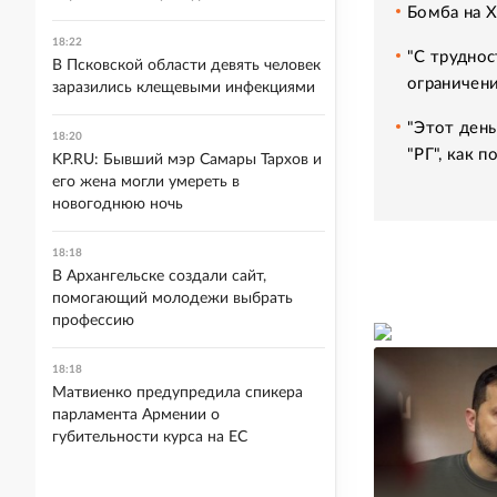
Бомба на 
18:22
"С труднос
В Псковской области девять человек
ограничени
заразились клещевыми инфекциями
"Этот день
18:20
"РГ", как 
KP.RU: Бывший мэр Самары Тархов и
его жена могли умереть в
новогоднюю ночь
18:18
В Архангельске создали сайт,
помогающий молодежи выбрать
профессию
18:18
Матвиенко предупредила спикера
парламента Армении о
губительности курса на ЕС