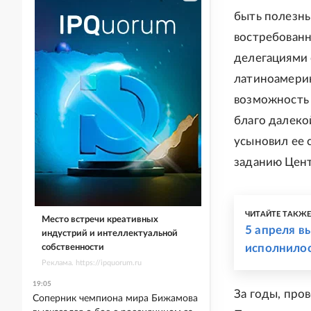
быть полезны
востребованн
делегациями 
латиноамерик
возможность 
благо далеко
усыновил ее с
заданию Цент
ЧИТАЙТЕ ТАКЖ
Место встречи креативных
5 апреля в
индустрий и интеллектуальной
исполнилос
собственности
Реклама. https://ipquorum.ru
19:05
За годы, про
Соперник чемпиона мира Бижамова