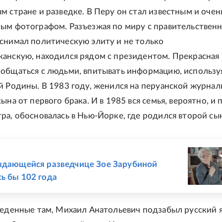
м стране и разведке. В Перу он стал известным и очен
ым фотографом. Разъезжая по миру с правительствен
снимал политическую элиту и не только
анскую, находился рядом с президентом. Прекрасная
общаться с людьми, впитывать информацию, используя
й Родины. В 1983 году, женился на перуанской журнал
ына от первого брака. И в 1985 вся семья, вероятно, и 
ра, обосновалась в Нью-Йорке, где родился второй сы
Е
ыдающейся разведчице Зое Зарубиной
ь бы 102 года
веденные там, Михаил Анатольевич подзабыл русский я