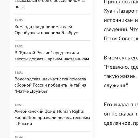
высказался о бое с россиянином за
Пришлось нам
пояс
Хуан Лазаро 
источникам и
19:05
Команда предпринимателей
сведений. Чт
Оренбуржья покорила Эльбрус
Героя Советс
19:02
В "Единой России" предложили
В чем суть е
ввести доплаты врачам-наставникам
"Неважно, где
18:51
такую жизнь,
Вологодская шахматистка помогла
служишь".
сборной России победить Китай на
"Матче Дружбы"
Его выдал пр
18:51
Американский фонд Human Rights
он не сказал 
Foundation признали нежелательным
сделанное, пр
в России
18:44