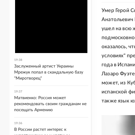
Умер Герой С
Анатольевич В
ушел на всю 
подмосковном
оказалось, ч
условиях" пр
19:38
года в Испан
Заслуженный артист Украины
Мрежук попал в скандальную базу
Лазаро Фуэтес
"Миротворец"
может, из Ку
испанской фи
19:37
Матвиенко: Россия может
также язык ю
рекомендовать своим гражданам не
посещать Армению
19:36
В России растет интерес к