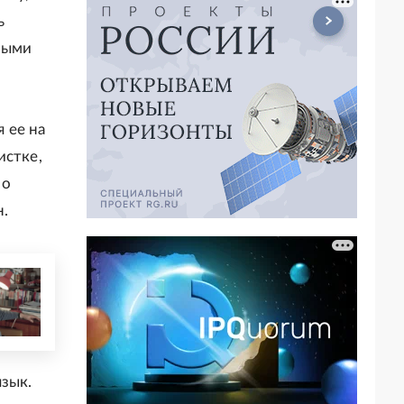
ь
ными
 ее на
истке,
по
н.
зык.