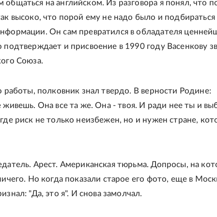
 общаться на английском. Из разговора я понял, что п
так высоко, что порой ему не надо было и подбираться
нформации. Он сам превратился в обладателя ценней
о подтверждает и присвоение в 1990 году Васенкову з
кого Союза.
го работы, полковник знал твердо. В верности Родине:
 живешь. Она все та же. Она - твоя. И ради нее ты и вы
 где риск не только неизбежен, но и нужен стране, ко
едатель. Арест. Американская тюрьма. Допросы, на ко
ничего. Но когда показали старое его фото, еще в Моск
изнал: "Да, это я". И снова замолчал.