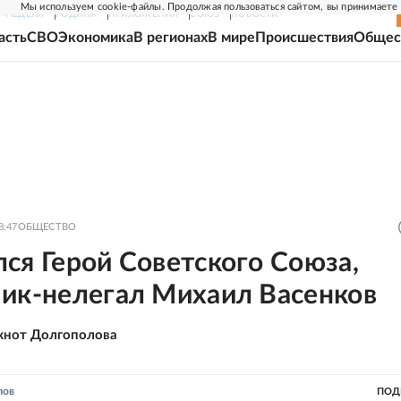
Мы используем cookie-файлы. Продолжая пользоваться сайтом, вы принимаете
Г-НЕДЕЛЯ
РОДИНА
ПРИЛОЖЕНИЯ
СОЮЗ
НОВОСТИ
асть
СВО
Экономика
В регионах
В мире
Происшествия
Общес
8:47
ОБЩЕСТВО
ся Герой Советского Союза,
чик-нелегал Михаил Васенков
кнот Долгополова
лов
ПОД