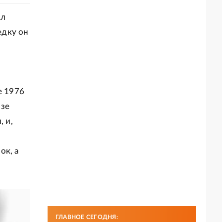
ил
едку он
е 1976
озе
, и,
ок, а
ГЛАВНОЕ СЕГОДНЯ: