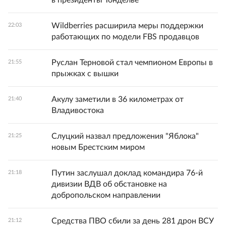
в президенты Тонделье
Wildberries расширила меры поддержки
22:03
работающих по модели FBS продавцов
Руслан Терновой стал чемпионом Европы в
21:55
прыжках с вышки
Акулу заметили в 36 километрах от
21:40
Владивостока
Слуцкий назвал предложения "Яблока"
21:25
новым Брестским миром
Путин заслушал доклад командира 76-й
21:18
дивизии ВДВ об обстановке на
добропольском направлении
Средства ПВО сбили за день 281 дрон ВСУ
21:12