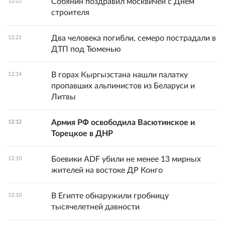
Собянин поздравил москвичей с Днем
12:22
строителя
Два человека погибли, семеро пострадали в
12:21
ДТП под Тюменью
В горах Кыргызстана нашли палатку
12:14
пропавших альпинистов из Беларуси и
Литвы
Армия РФ освободила Васютинское и
12:12
Торецкое в ДНР
Боевики ADF убили не менее 13 мирных
12:10
жителей на востоке ДР Конго
В Египте обнаружили гробницу
12:10
тысячелетней давности