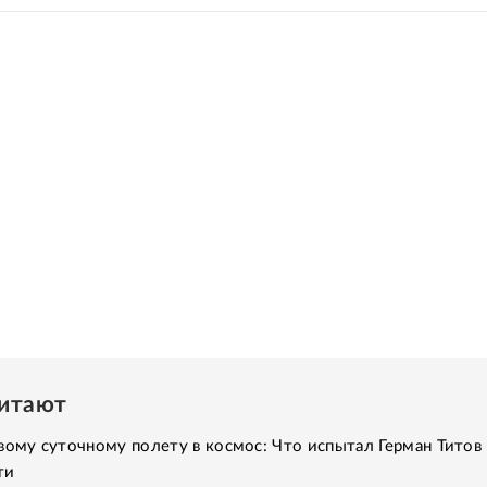
читают
вому суточному полету в космос: Что испытал Герман Титов 
ти