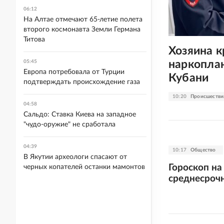
06:12
На Алтае отмечают 65-летие полета
второго космонавта Земли Германа
Титова
Хозяина 
наркопла
05:45
Европа потребовала от Турции
Кубани
подтверждать происхождение газа
10:20
Происшестви
04:58
Сальдо: Ставка Киева на западное
"чудо-оружие" не сработала
04:39
10:17
Общество
В Якутии археологи спасают от
Гороскоп на
черных копателей останки мамонтов
среднесроч