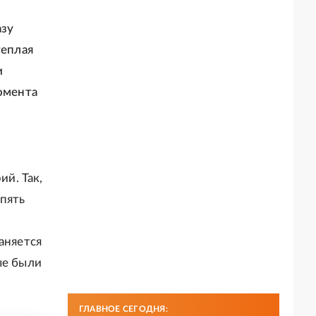
азу
теплая
и
момента
й. Так,
пять
аняется
ые были
ГЛАВНОЕ СЕГОДНЯ: