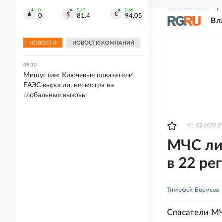
СВЕЖИЙ НОМЕР
Р
0
0.47
0.86
09:11
0
81.4
94.05
Вл
В Якутии потушили семь пожаров
общей площадью около трех тысяч
га
НОВОСТИ
НОВОСТИ КОМПАНИЙ
09:10
Мишустин: Ключевые показатели
ЕАЭС выросли, несмотря на
глобальные вызовы
01.02.2022 2
МЧС ли
в 22 ре
Тимофей Борисов
Спасатели МЧ