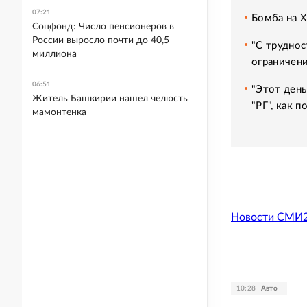
07:21
Бомба на 
Соцфонд: Число пенсионеров в
России выросло почти до 40,5
"С труднос
миллиона
ограничени
06:51
"Этот день
Житель Башкирии нашел челюсть
"РГ", как 
мамонтенка
Новости СМИ
10:28
Авто