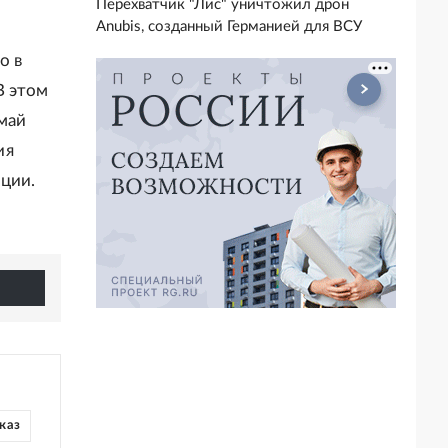
Перехватчик "Лис" уничтожил дрон
Anubis, созданный Германией для ВСУ
о в
В этом
май
ия
нции.
каз