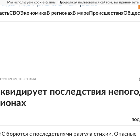
Мы используем cookie-файлы. Продолжая пользоваться сайтом, вы принимаете
Г-НЕДЕЛЯ
РОДИНА
ПРИЛОЖЕНИЯ
СОЮЗ
НОВОСТИ
асть
СВО
Экономика
В регионах
В мире
Происшествия
Общес
1:33
ПРОИСШЕСТВИЯ
квидирует последствия непог
гионах
ПОД
С борются с последствиями разгула стихии. Опасные