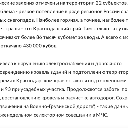
еские явления отмечены на территории 22 субъектов.
блема - резкое потепление в ряде регионов России ср
ых снегопадов. Наиболее горячая, а точнее, наиболее 
е страны - это Краснодарский край. Там только за сутк
качивают более 86 тысяч кубометров воды. А всего с 
откачано 430 000 кубов.
ривела к нарушению электроснабжения и дорожного
овреждению кровель зданий и подтоплению территори
время в Краснодарском крае остаются подтопленными 
и 93 приусадебных участка. Продолжаются работы по
, восстановлению кровель и расчистке автодорог. Сохр
движения на Военно-Грузинской дороге", - такие данн
еженедельном селекторном совещании в МЧС.