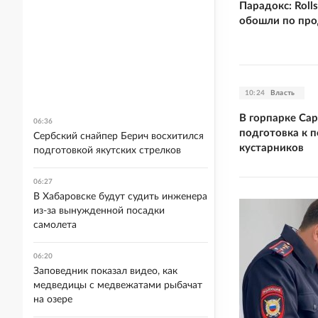
Парадокс: Rolls
обошли по про
10:24
Власть
В горпарке Сар
06:36
подготовка к п
Сербский снайпер Берич восхитился
кустарников
подготовкой якутских стрелков
06:27
В Хабаровске будут судить инженера
из-за вынужденной посадки
самолета
06:20
Заповедник показал видео, как
медведицы с медвежатами рыбачат
на озере