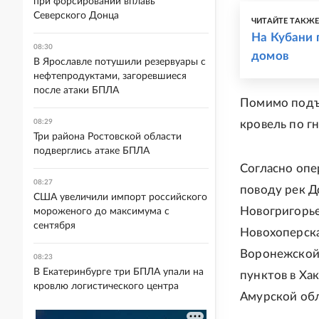
при форсировании вплавь
Северского Донца
ЧИТАЙТЕ ТАКЖ
На Кубани 
08:30
домов
В Ярославле потушили резервуары с
нефтепродуктами, загоревшиеся
после атаки БПЛА
Помимо подъ
08:29
кровель по г
Три района Ростовской области
подверглись атаке БПЛА
Согласно опе
08:27
поводу рек Д
США увеличили импорт российского
Новогригорье
мороженого до максимума с
сентября
Новохоперска
Воронежской
08:23
В Екатеринбурге три БПЛА упали на
пунктов в Хак
кровлю логистического центра
Амурской обл