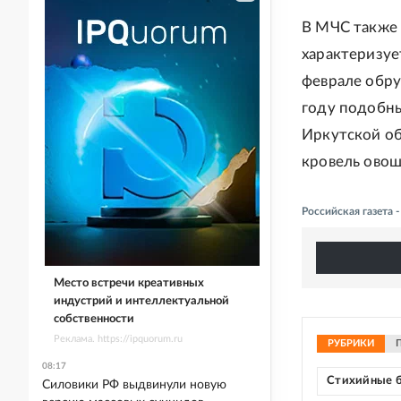
В МЧС также 
характеризуе
феврале обру
году подобны
Иркутской об
кровель овощ
Российская газета
Место встречи креативных
индустрий и интеллектуальной
собственности
Реклама. https://ipquorum.ru
РУБРИКИ
08:17
Стихийные 
Силовики РФ выдвинули новую