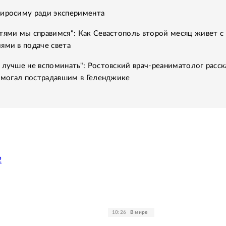
Хиросиму ради эксперимента
тями мы справимся": Как Севастополь второй месяц живет с
ями в подаче света
 лучше не вспоминать": Ростовский врач-реаниматолог расск
помогал пострадавшим в Геленджике
2
10:26
В мире