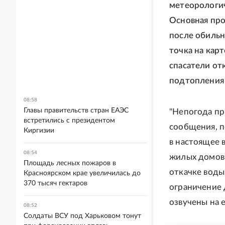
метеорологич
Основная про
после обильн
точка на карт
спасатели от
подтопления 
08:58
Главы правительств стран ЕАЭС
"Непогода п
встретились с президентом
сообщения, п
Киргизии
в настоящее 
08:54
жилых домов 
Площадь лесных пожаров в
откачке воды
Красноярском крае увеличилась до
370 тысяч гектаров
ограничение 
озвучены на 
08:52
Солдаты ВСУ под Харьковом тонут