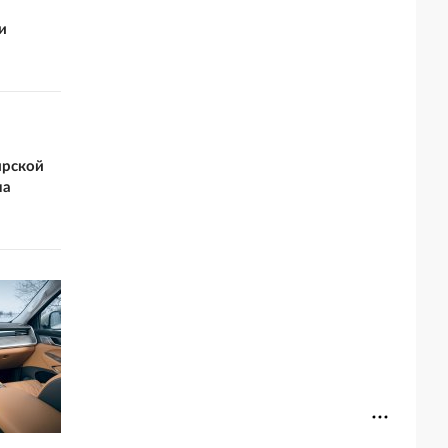
и
ирской
на