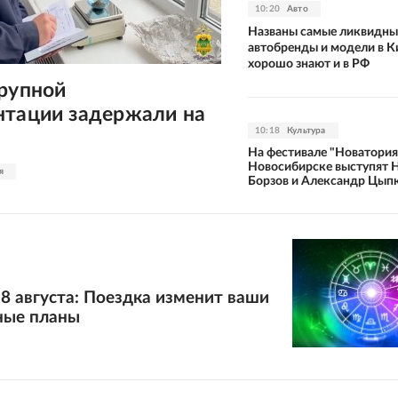
10:20
Авто
Названы самые ликвидны
автобренды и модели в Ки
хорошо знают и в РФ
крупной
нтации задержали на
10:18
Культура
На фестивале "Новатория
Новосибирске выступят 
я
Борзов и Александр Цып
 8 августа: Поездка изменит ваши
ные планы