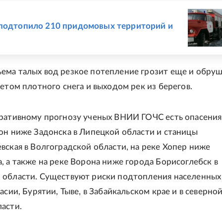
Е
подтопило 210 придомовых территорий и
ема талых вод резкое потепление грозит еще и обру
нетом плотного снега и выходом рек из берегов.
ративному прогнозу ученых ВНИИ ГОЧС есть опасения
он ниже Задонска в Липецкой области и станицы
вская в Волгоградской области, на реке Хопер ниже
, а также на реке Ворона ниже города Борисоглебск в
 области. Существуют риски подтопления населенных
асии, Бурятии, Тыве, в Забайкальском крае и в северно
асти.