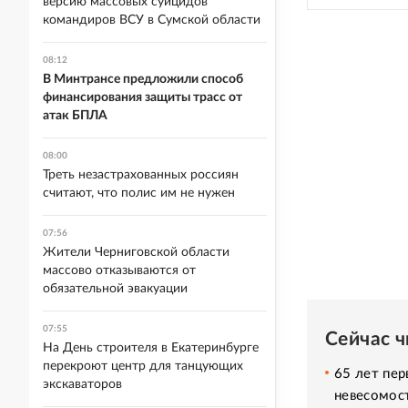
версию массовых суицидов
командиров ВСУ в Сумской области
08:12
В Минтрансе предложили способ
финансирования защиты трасс от
атак БПЛА
08:00
Треть незастрахованных россиян
считают, что полис им не нужен
07:56
Жители Черниговской области
массово отказываются от
обязательной эвакуации
07:55
Сейчас 
На День строителя в Екатеринбурге
перекроют центр для танцующих
65 лет пер
экскаваторов
невесомос