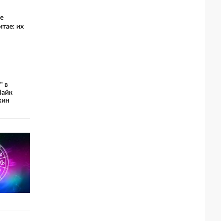
е
тае: их
" в
Найк
кин