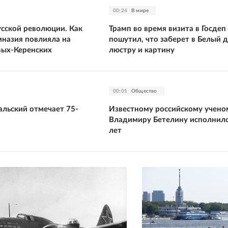
00:24
В мире
усской революции. Как
Трамп во время визита в Госдеп
мназия повлияла на
пошутил, что заберет в Белый 
вых-Керенских
люстру и картину
00:01
Общество
альский отмечает 75-
Известному российскому учено
й
Владимиру Бетелину исполнило
лет