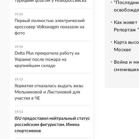
турецким флагом у Новороссийска
"Последний
освобожде
19:26
Первый полностью электрический
Как живет 
кроссовер Volkswagen показали на
Репортаж 
фото
Карта высо
19:16
Москве
Delta Plus прекратила работу на
Украине после пожара на
Война и ми
крупнейшем складе
сменившим
19:13
Хорватия отказалась выдать визы
Мельниковой и Листуновой для
участия в ЧЕ
19:13
ISU предоставил нейтральный статус
российским фигуристам. Имена
спортсменов