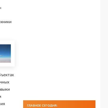
ь
ехники
бъектах
очных
авыки
м
ния
ГЛАВНОЕ СЕГОДНЯ: