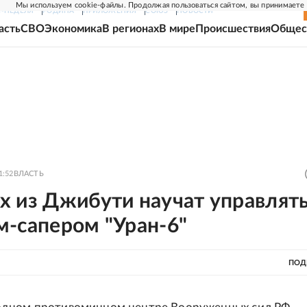
Мы используем cookie-файлы. Продолжая пользоваться сайтом, вы принимаете
Г-НЕДЕЛЯ
РОДИНА
ПРИЛОЖЕНИЯ
СОЮЗ
НОВОСТИ
асть
СВО
Экономика
В регионах
В мире
Происшествия
Общес
1:52
ВЛАСТЬ
х из Джибути научат управлят
м-сапером "Уран-6"
ПОД