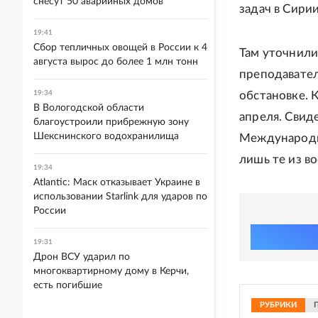
снесут 50 аварийных домов
задач в Сирии
19:41
Сбор тепличных овощей в России к 4
Там уточнили
августа вырос до более 1 млн тонн
преподавател
19:34
обстановке. 
В Вологодской области
апреля. Свид
благоустроили прибрежную зону
Шекснинского водохранилища
Международн
лишь те из в
19:34
Atlantic: Маск отказывает Украине в
использовании Starlink для ударов по
России
19:31
Дрон ВСУ ударил по
многоквартирному дому в Керчи,
есть погибшие
РУБРИКИ