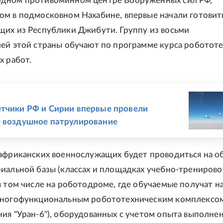
дном противоминном центре Вооруженных сил РФ,
м в подмосковном Нахабине, впервые начали готовит
их из Республики Джибути. Группу из восьми
ей этой страны обучают по программе курса роботот
х работ.
Е
тчики РФ и Сирии впервые провели
 воздушное патрулирование
африканских военнослужащих будет проводиться на о
иальной базы (классах и площадках учебно-трениров
в том числе на роботодроме, где обучаемые получат н
многофункциональным робототехническим комплексо
ия "Уран-6"), оборудованных с учетом опыта выполне