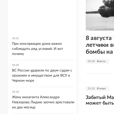
8 августа
18:52
летчики 
При консервации дома важно
соблюдать ряд условий. И вот
бомбы на
почему
00:00
Власть
18:30
ВС России ударили по двум судам с
оружием и имуществом для ВСУ в
Черном море
22:02
В мире
18:18
Забитый Ма
Жену иноагента Александра
Невзорова Лидию заочно арестовали
может быть
на два месяца