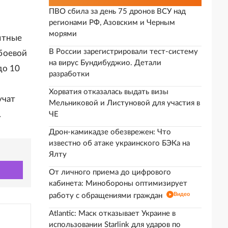
ПВО сбила за день 75 дронов ВСУ над
регионами РФ, Азовским и Черным
морями
ытные
В России зарегистрировали тест-систему
боевой
на вирус Бундибуджио. Детали
до 10
разработки
Хорватия отказалась выдать визы
учат
Мельниковой и Листуновой для участия в
.
ЧЕ
Дрон-камикадзе обезврежен: Что
известно об атаке украинского БЭКа на
Ялту
От личного приема до цифрового
кабинета: Минобороны оптимизирует
Видео
работу с обращениями граждан
Atlantic: Маск отказывает Украине в
использовании Starlink для ударов по