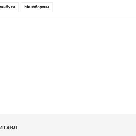
жибути
Минобороны
читают