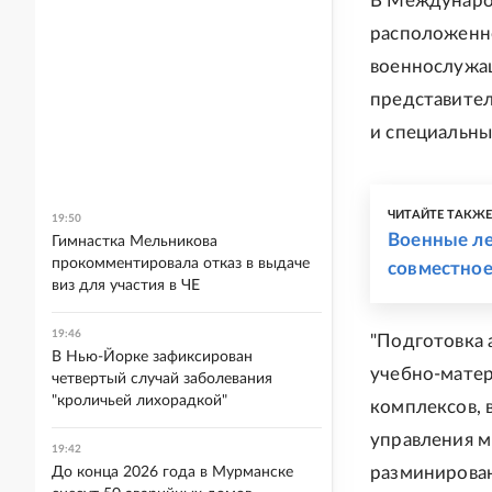
В Междунаро
расположенно
военнослужащ
представител
и специальны
ЧИТАЙТЕ ТАКЖ
19:50
Военные ле
Гимнастка Мельникова
прокомментировала отказ в выдаче
совместное
виз для участия в ЧЕ
19:46
"Подготовка 
В Нью-Йорке зафиксирован
учебно-матер
четвертый случай заболевания
"кроличьей лихорадкой"
комплексов, 
управления 
19:42
разминирован
До конца 2026 года в Мурманске