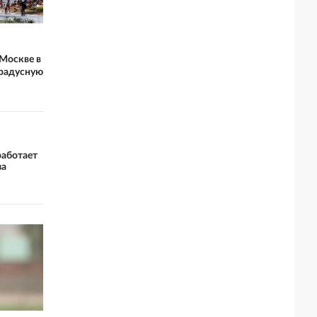
Москве в
градусную
работает
за