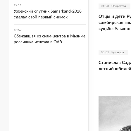
19:11
01:28
Общество
Узбекский спутник Samarkand-2028
Отцы и дети Р
сделал свой первый снимок
симбирская ги
судьбы Ульяно
18:57
Сбежавшая из скам-центра в Мьянме
россиянка исчезла в ОАЭ
00:01
Культура
Станислав Сад
летний юбиле