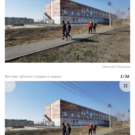
Николай Пушилин
Кетово. Школа старая и новая
1
/
36