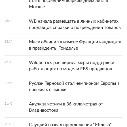
стать последним жарким днем лета в
Москве
WB начала размещать в личных кабинетах
22:14
продавцов справки о повреждении товаров
Маск обвинил в измене Франции кандидата
22:14
в президенты Тонделье
Wildberries расширила меры поддержки
22:03
работающих по модели FBS продавцов
Руслан Терновой стал чемпионом Европы в
21:55
прыжках с вышки
Акулу заметили в 36 километрах от
21:40
Владивостока
Слуцкий назвал предложения "Яблока"
21:25