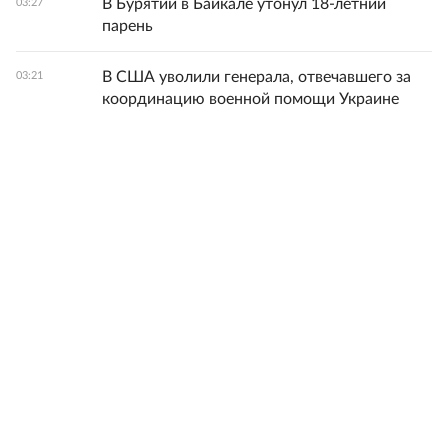
В Бурятии в Байкале утонул 18-летний
03:27
парень
В США уволили генерала, отвечавшего за
03:21
координацию военной помощи Украине