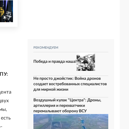
РЕКОМЕНДУЕМ
Победа и правда наша!
ПУ:
Не просто джойстик: Война дронов
создает востребованных специалистов
для мирной жизни
цента
двух
Воздушный кулак "Центра": Дроны,
артиллерия и перехватчики
мы,
перемалывают оборону ВСУ
 есть
-