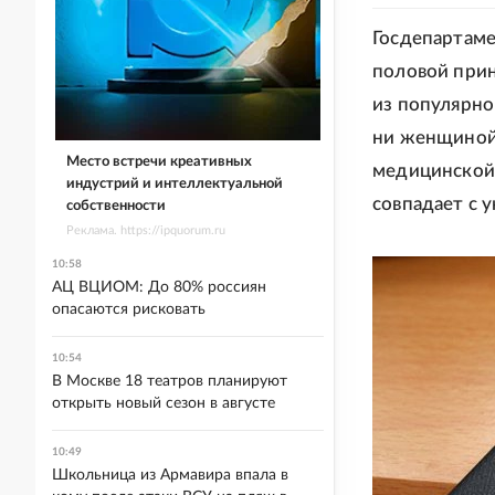
Госдепартаме
половой прин
из популярной
ни женщиной.
Место встречи креативных
медицинской 
индустрий и интеллектуальной
совпадает с 
собственности
Реклама. https://ipquorum.ru
10:58
АЦ ВЦИОМ: До 80% россиян
опасаются рисковать
10:54
В Москве 18 театров планируют
открыть новый сезон в августе
10:49
Школьница из Армавира впала в