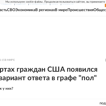
Мы используем cookie-файлы. Продолжая пользоваться сайтом, вы принимаете
Г-НЕДЕЛЯ
РОДИНА
ПРИЛОЖЕНИЯ
СОЮЗ
НОВОСТИ
асть
СВО
Экономика
В регионах
В мире
Происшествия
Общес
1:15
В МИРЕ
ортах граждан США появился
вариант ответа в графе "пол"
к у них?
ПОД