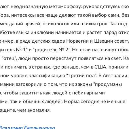
ают неоднозначную метаморфозу: руководствуясь як
ора, интесексы все чаще делают такой выбор сами, бе
мендаций врачей, психологов или психиатров. Так под
аботке языка инклюзии начинается и растет парад отк
ример, в ряде детских садов Норвегии и Швеции совет
дитель № 1" и "родитель № 2". Но если нас начнут оби
и "отец", люди просто перестанут появляться на свет. К
и понимать в странах, где раньше, чем в США, приняли
ном уровне классификацию "третий пол". В Австралии,
рмании заговорили о том, что их законы "продуманы
, чтобы защитить как людей с небинарными
ми, так и обычных людей". Норма сегодня не меньше
защите, чем аномалия.
Владимир Емельяненко