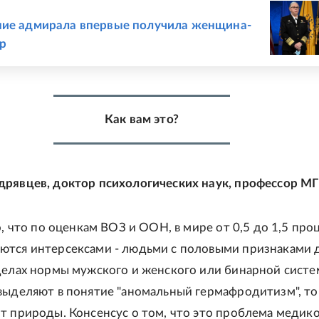
Е
ние адмирала впервые получила женщина-
р
Как вам это?
рявцев, доктор психологических наук, профессор МГ
о, что по оценкам ВОЗ и ООН, в мире от 0,5 до 1,5 про
тся интерсексами - людьми с половыми признаками 
делах нормы мужского и женского или бинарной систе
выделяют в понятие "аномальный гермафродитизм", то
т природы. Консенсус о том, что это проблема медико