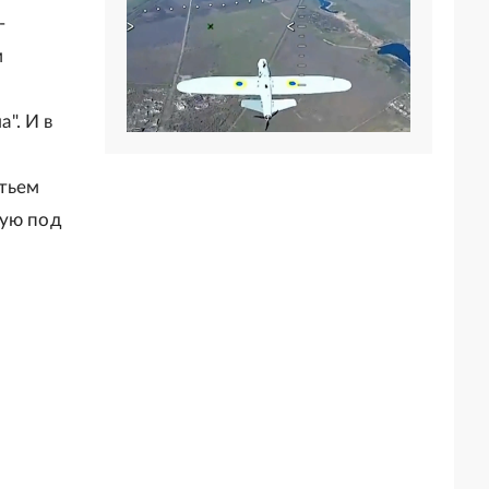
-
м
". И в
етьем
кую под