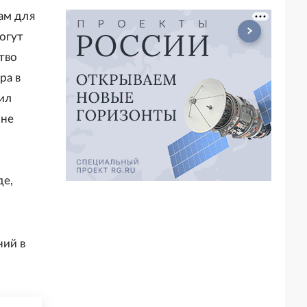
ам для
огут
тво
ра в
ил
 не
де,
ний в