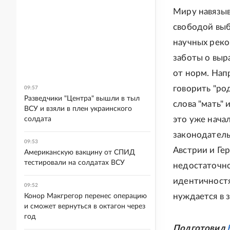
Миру навязыв
свободой выб
научных реко
заботы о выр
от норм. Нап
говорить "ро
09:57
Разведчики "Центра" вышли в тыл
слова "мать" 
ВСУ и взяли в плен украинского
это уже начал
солдата
законодатель
09:53
Австрии и Ге
Американскую вакцину от СПИД
тестировали на солдатах ВСУ
недостаточно
идентичностя
09:52
нуждается в 
Конор Макгрегор перенес операцию
и сможет вернуться в октагон через
год
Подготовил