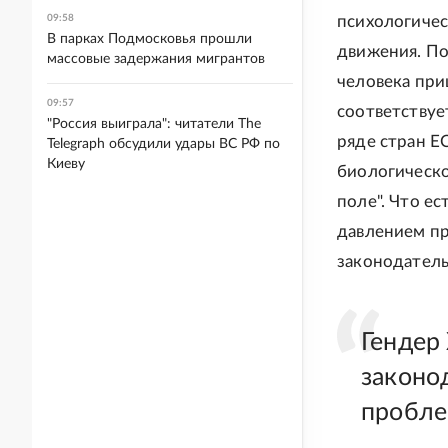
09:58
психологичес
В парках Подмосковья прошли
движения. По
массовые задержания мигрантов
человека при
09:57
соответствуе
"Россия выиграла": читатели The
ряде стран Е
Telegraph обсудили удары ВС РФ по
Киеву
биологическо
поле". Что е
давлением пр
законодател
Гендер 
законо
пробл