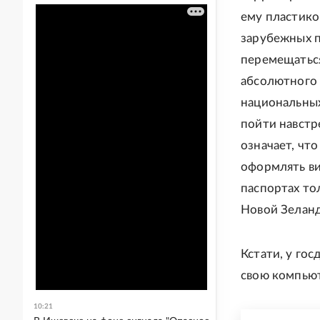
ему пластико
зарубежных п
перемещаться
абсолютного 
национальных
пойти навстр
означает, чт
оформлять ви
паспортах тол
Новой Зеланд
Кстати, у го
свою компьют
10:21