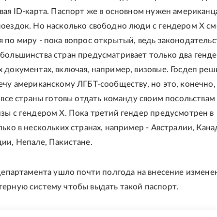
вая ID-карта. Паспорт же в основном нужен американц
оездок. Но насколько свободно люди с гендером X см
 по миру - пока вопрос открытый, ведь законодательс
большинства стран предусматривает только два генде
 документах, включая, например, визовые. Госдеп реш
ечу американскому ЛГБТ-сообществу, но это, конечно,
о все страны готовы отдать команду своим посольствам
зы с гендером X. Пока третий гендер предусмотрен в
ько в нескольких странах, например - Австралии, Кана
ии, Непале, Пакистане.
сдепартамента ушло почти полгода на внесение измене
ерную систему чтобы выдать такой паспорт.