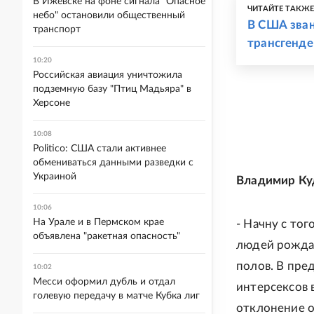
В Ижевске на фоне сигнала "Опасное
ЧИТАЙТЕ ТАКЖ
небо" остановили общественный
В США зва
транспорт
трансгенде
10:20
Российская авиация уничтожила
подземную базу "Птиц Мадьяра" в
Херсоне
10:08
Politico: США стали активнее
обмениваться данными разведки с
Украиной
Владимир Куд
10:06
На Урале и в Пермском крае
- Начну с тог
объявлена "ракетная опасность"
людей рождаю
полов. В пре
10:02
Месси оформил дубль и отдал
интерсексов 
голевую передачу в матче Кубка лиг
отклонение о