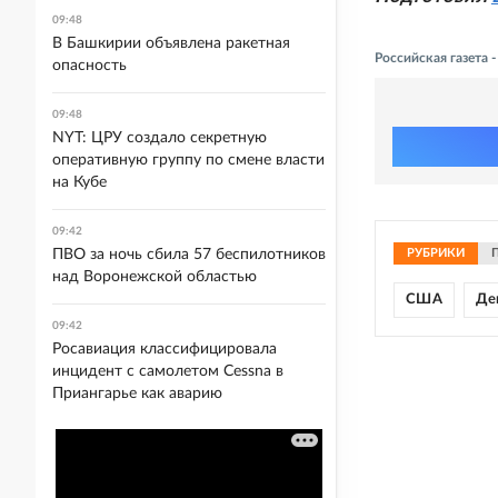
09:48
В Башкирии объявлена ракетная
Российская газета
опасность
09:48
NYT: ЦРУ создало секретную
оперативную группу по смене власти
на Кубе
09:42
ПВО за ночь сбила 57 беспилотников
РУБРИКИ
над Воронежской областью
США
Де
09:42
Росавиация классифицировала
инцидент с самолетом Cessna в
Приангарье как аварию