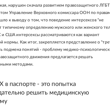
кая, нарушен сначала развитием правозащитного ЛГБТ
том Управление Верховного комиссара ООН по права
шло к выводу о том, что поведение интерсексов "не
т типичному определению мужского или женского тела
С и США интерсексы рассматриваются как вариант
й нормы. Как итог, закрепляется представление о "тр
сть подмена понятий - проблему медико-психологичес
авозащитного движения предлагается решать
ьными методами.
Х в паспорте - это попытка
дательно решить медицинскую
ему