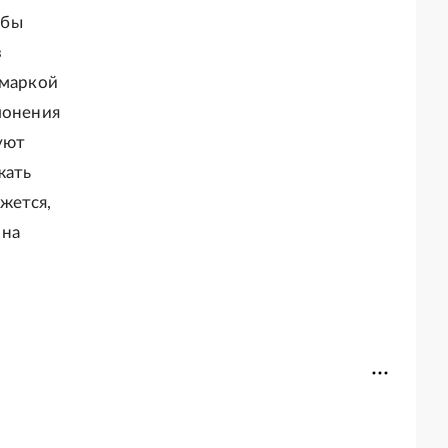
обы
з
 маркой
лонения
уют
жать
ажется,
 на