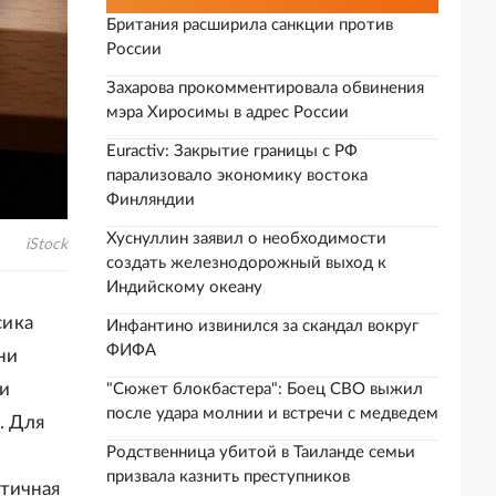
Британия расширила санкции против
России
Захарова прокомментировала обвинения
мэра Хиросимы в адрес России
Euractiv: Закрытие границы с РФ
парализовало экономику востока
Финляндии
Хуснуллин заявил о необходимости
iStock
создать железнодорожный выход к
Индийскому океану
сика
Инфантино извинился за скандал вокруг
ФИФА
ни
ти
"Сюжет блокбастера": Боец СВО выжил
после удара молнии и встречи с медведем
. Для
Родственница убитой в Таиланде семьи
призвала казнить преступников
нтичная