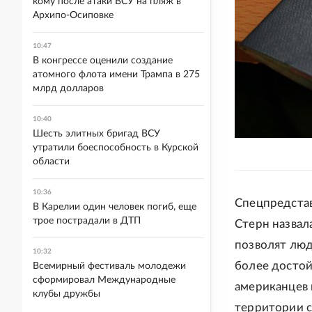
кому после атаки ВСУ на пляж в
Архипо-Осиповке
10:47
В конгрессе оценили создание
атомного флота имени Трампа в 275
млрд долларов
10:40
Шесть элитных бригад ВСУ
утратили боеспособность в Курской
области
10:36
Спецпредстав
В Карелии один человек погиб, еще
трое пострадали в ДТП
Стерн назвал
позволят люд
10:32
более достой
Всемирный фестиваль молодежи
сформировал Международные
американцев
клубы дружбы
территории с