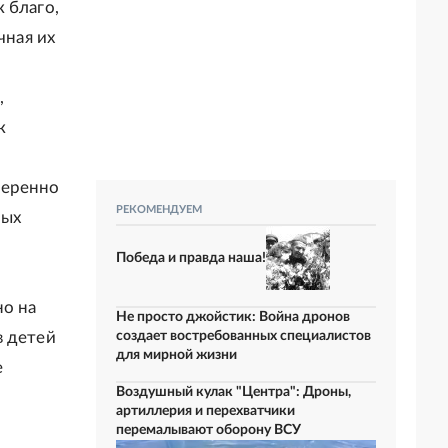
 благо,
чная их
,
к
меренно
РЕКОМЕНДУЕМ
ных
Победа и правда наша!
но на
Не просто джойстик: Война дронов
в детей
создает востребованных специалистов
для мирной жизни
е
Воздушный кулак "Центра": Дроны,
артиллерия и перехватчики
перемалывают оборону ВСУ