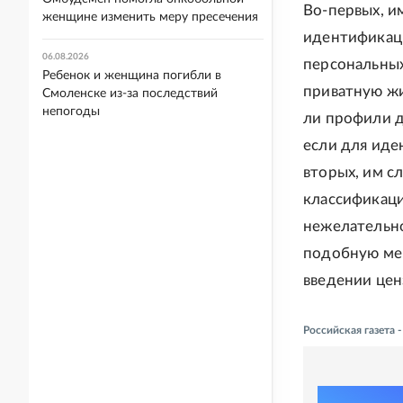
Во-первых, и
женщине изменить меру пресечения
идентификац
06.08.2026
персональных
Ребенок и женщина погибли в
приватную жи
Смоленске из-за последствий
непогоды
ли профили д
если для иде
вторых, им с
классификаци
нежелательно
подобную мер
введении цен
Российская газета