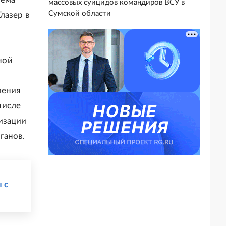
массовых суицидов командиров ВСУ в
Сумской области
лазер в
ной
ления
числе
изации
ганов.
 с