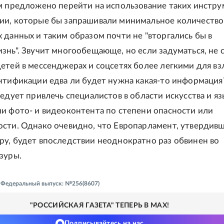
м предложено перейти на использование таких инстр
ии, которые бы запрашивали минимальное количество
 данных и таким образом почти не "вторгались бы в
знь". Звучит многообещающе, но если задуматься, не 
етей в мессенджерах и соцсетях более легкими для вз
нтификации едва ли будет нужна какая-то информация
ледует привлечь специалистов в области искусства и яз
и фото- и видеоконтента по степени опасности или
сти. Однако очевидно, что Европарламент, утвердив
у, будет впоследствии неоднократно раз обвинен во
зуры.
 - Федеральный выпуск: №256(8607)
"РОССИЙСКАЯ ГАЗЕТА" ТЕПЕРЬ В MAX!
Подписывайтесь на нас