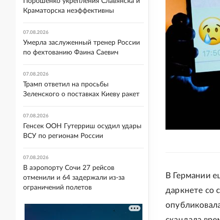
Порошенко укрепления Славянска и
Краматорска неэффективны
07.08.2026
Умерла заслуженный тренер России
по фехтованию Фаина Саевич
07.08.2026
Трамп ответил на просьбы
Зеленского о поставках Киеву ракет
07.08.2026
Генсек ООН Гутерриш осудил удары
ВСУ по регионам России
07.08.2026
В аэропорту Сочи 27 рейсов
В Германии е
отменили и 64 задержали из-за
ограничений полетов
даркнете со 
опубликовала
скандала вре