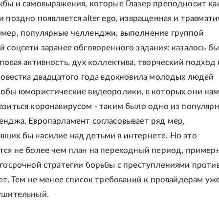
жбы и самовыражения, которые Глазер преподносит как
 поздно появляется alter ego, извращенная и травмати
имер, популярные челленджи, выполнение группой
й соцсети заранее обговоренного задания: казалось бы
пповая активность, дух коллектива, творческий подход 
 повестка двадцатого года вдохновила молодых людей
кобы юмористические видеоролики, в которых они на
азиться коронавирусом - таким было одно из популяр
енджа. Европарламент согласовывает ряд мер,
ших бы насилие над детьми в интернете. Но это
тся не более чем план на переходный период, пример
лгосрочной стратегии борьбы с преступлениями проти
нет. Тем не менее список требований к провайдерам уж
ушительный.