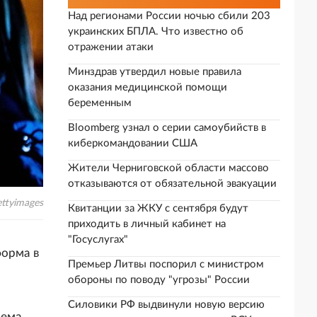
Над регионами России ночью сбили 203
украинских БПЛА. Что известно об
отражении атаки
Минздрав утвердил новые правила
оказания медицинской помощи
беременным
Bloomberg узнал о серии самоубийств в
киберкомандовании США
Жители Черниговской области массово
отказываются от обязательной эвакуации
ttyimages
Квитанции за ЖКУ с сентября будут
приходить в личный кабинет на
"Госуслугах"
форма в
Премьер Литвы поспорил с министром
обороны по поводу "угрозы" России
Силовики РФ выдвинули новую версию
лема