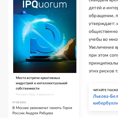
детей и инте
обращении, п
утверждает: 
общественно
учебы во мно
Увеличение в
при этом соп
принципиальн
этих рисков 
Место встречи креативных
индустрий и интеллектуальной
собственности
ЧИТАЙТЕ ТАКЖ
Реклама. https://ipquorum.ru
Львова-Бел
кибербулл
07.08.2026
В Москве увековечат память Героя
России Андрея Рябцева