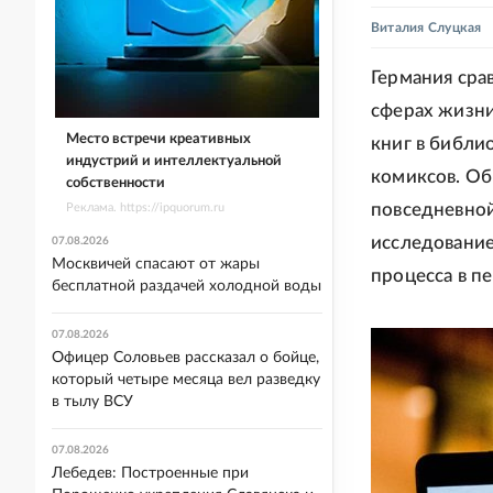
Виталия Слуцкая
Германия сра
сферах жизни
Место встречи креативных
книг в библи
индустрий и интеллектуальной
комиксов. Об
собственности
повседневно
Реклама. https://ipquorum.ru
исследование
07.08.2026
Москвичей спасают от жары
процесса в п
бесплатной раздачей холодной воды
07.08.2026
Офицер Соловьев рассказал о бойце,
который четыре месяца вел разведку
в тылу ВСУ
07.08.2026
Лебедев: Построенные при