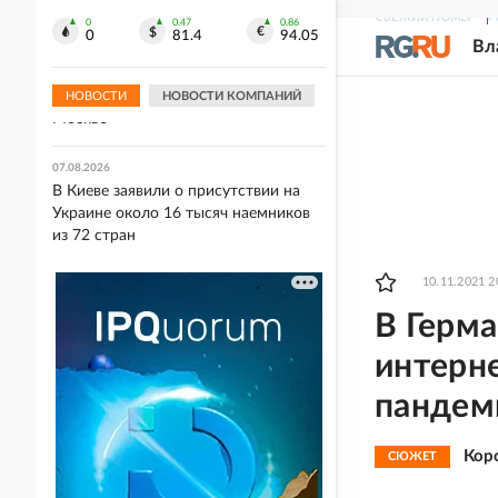
ищет покупателя
СВЕЖИЙ НОМЕР
Р
0
0.47
0.86
0
81.4
94.05
Вл
03:00
Прощание с автором "золотого паса"
Иваном Едешко пройдет 7 августа в
НОВОСТИ
НОВОСТИ КОМПАНИЙ
Москве
07.08.2026
В Киеве заявили о присутствии на
Украине около 16 тысяч наемников
из 72 стран
10.11.2021 2
В Герма
интерне
пандем
Кор
СЮЖЕТ