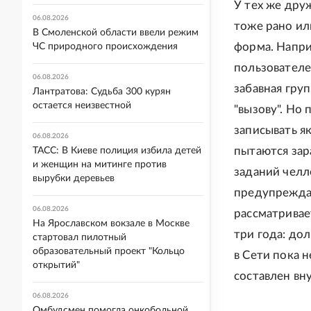
У тех же дру
06.08.2026
тоже рано или
В Смоленской области ввели режим
форма. Напр
ЧС природного происхождения
пользователе
06.08.2026
забавная гру
Лантратова: Судьба 300 курян
остается неизвестной
"вызову". Но
записывать я
06.08.2026
пытаются зар
ТАСС: В Киеве полиция избила детей
и женщин на митинге против
заданий челл
вырубки деревьев
предупреждав
06.08.2026
рассматривае
На Ярославском вокзале в Москве
три года: до
стартовал пилотный
образовательный проект "Кольцо
в Сети пока 
открытий"
составлен вн
06.08.2026
Омбудсмен помогла онкобольной