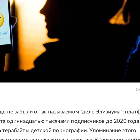
Ge
ще не забыли о так называемом "деле Элизиума": плат
ста одиннадцатью тысячами подписчиков до 2020 года
 терабайты детской порнографии. Упоминание этого
мя от времени появляется в новостях. В Германии проб