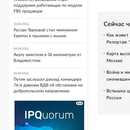
поддержки работающих по модели
FBS продавцов
Сейчас 
06.08.2026
Руслан Терновой стал чемпионом
Как живет 
Европы в прыжках с вышки
Репортаж 
06.08.2026
Карта высо
Акулу заметили в 36 километрах от
Москве
Владивостока
Война и ми
06.08.2026
сменившим
Путин заслушал доклад командира
76-й дивизии ВДВ об обстановке на
Вспышка ци
добропольском направлении
России