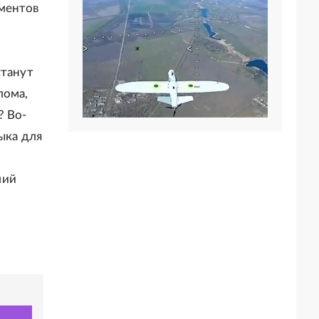
ументов
станут
лома,
? Во-
ыка для
ший