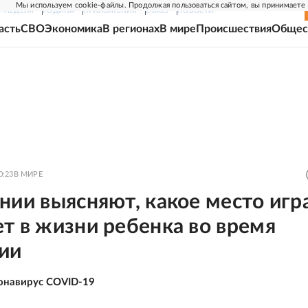
Мы используем cookie-файлы. Продолжая пользоваться сайтом, вы принимаете
Г-НЕДЕЛЯ
РОДИНА
ПРИЛОЖЕНИЯ
СОЮЗ
НОВОСТИ
асть
СВО
Экономика
В регионах
В мире
Происшествия
Общес
0:23
В МИРЕ
нии выясняют, какое место игр
т в жизни ребенка во время
ии
онавирус COVID-19