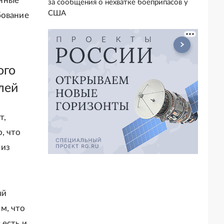
анные
за сообщения о нехватке боеприпасов у
США
бование
ого
лей
т,
, что
 из
ый
м, что
 есть и