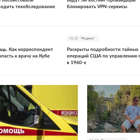
 посоветовали
Будут ли хостинг-провайдеры
водить техобследование
блокировать VPN-сервисы
11:22
"Родина"
щь. Как корреспондент
Раскрыты подробности тайных
опасть к врачу на Кубе
операций США по управлению 
в 1960-х