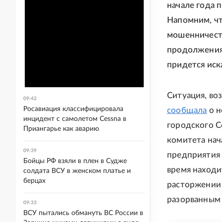
начале года 
Напомним, чт
мошенничеств
продолжения
придется иск
Ситуация, во
09:42
Росавиация классифицировала
сообщала
о н
инцидент с самолетом Cessna в
городского С
Приангарье как аварию
комитета нач
09:39
предприятия 
Бойцы РФ взяли в плен в Судже
время находи
солдата ВСУ в женском платье и
берцах
расторжении 
разорванным 
09:33
ВСУ пытались обмануть ВС России в