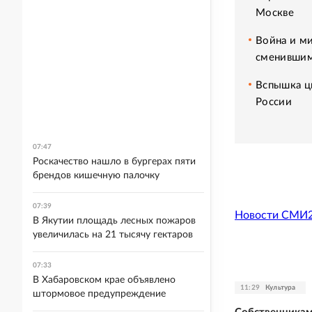
Москве
Война и ми
сменившим
Вспышка ци
России
07:47
Роскачество нашло в бургерах пяти
брендов кишечную палочку
07:39
Новости СМИ
В Якутии площадь лесных пожаров
увеличилась на 21 тысячу гектаров
07:33
В Хабаровском крае объявлено
11:29
Культура
штормовое предупреждение