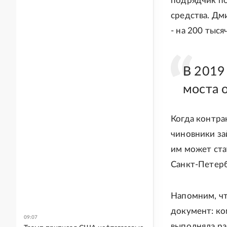
подрядчик по
средства. Дм
- на 200 тыся
В 2019
моста 
Когда контра
чиновники за
им может ста
Санкт-Петерб
Напомним, чт
документ: ко
09:07
выполняла ра