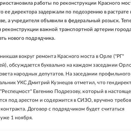
приостановила работы по реконструкции Красного мос
о ее директора задержали по подозрению в растрате 
е, а учредителя объявили в федеральный розыск. Теп
 реконструкции важной транспортной артерии город
ать нового подрядчика.
зникшая вокруг ремонта Красного моста в Орле ("РГ"
ей), обсуждается буквально на каждом заседании Орл
овета народных депутатов. На заседании профильного
альник УКС Дмитрий Кузнецов отметил, что гендирек
"Респецмост" Евгению Подрезову, который в настоящ
тся под арестом и содержится в СИЗО, вручено требов
контракта. Договор с подрядчиком будет считаться
уже 1 ноября.