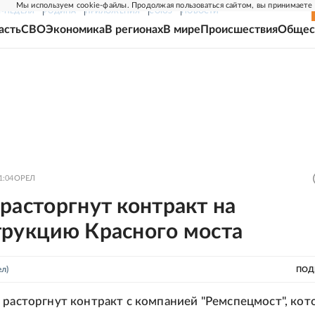
Мы используем cookie-файлы. Продолжая пользоваться сайтом, вы принимаете
Г-НЕДЕЛЯ
РОДИНА
ПРИЛОЖЕНИЯ
СОЮЗ
НОВОСТИ
асть
СВО
Экономика
В регионах
В мире
Происшествия
Общес
1:04
ОРЕЛ
расторгнут контракт на
трукцию Красного моста
л)
ПОД
 расторгнут контракт с компанией "Ремспецмост", кото