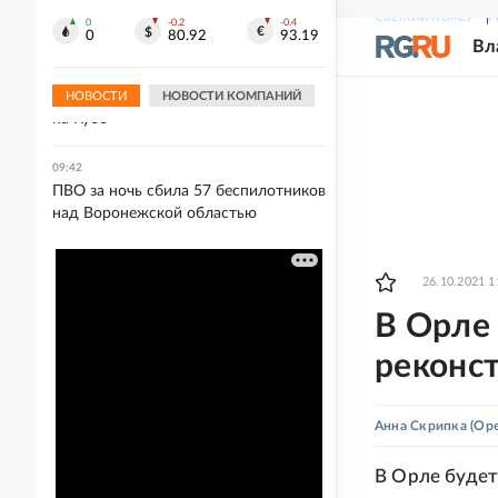
опасность
СВЕЖИЙ НОМЕР
Р
0
-0.2
-0.4
0
80.92
93.19
Вл
09:48
NYT: ЦРУ создало секретную
оперативную группу по смене власти
НОВОСТИ
НОВОСТИ КОМПАНИЙ
на Кубе
09:42
ПВО за ночь сбила 57 беспилотников
над Воронежской областью
26.10.2021 1
В Орле 
реконс
Анна Скрипка
(Оре
В Орле будет