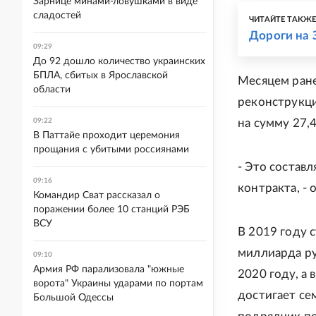
Зарнице минами-ловушками в виде
сладостей
ЧИТАЙТЕ ТАКЖ
Дороги на 
09:29
До 92 дошло количество украинских
БПЛА, сбитых в Ярославской
Месяцем ране
области
реконструкци
09:22
на сумму 27,
В Паттайе проходит церемония
прощания с убитыми россиянами
- Это состав
09:16
контракта, - 
Командир Сват рассказал о
поражении более 10 станций РЭБ
ВСУ
В 2019 году 
миллиарда ру
09:10
Армия РФ парализовала "южные
2020 году, а 
ворота" Украины ударами по портам
достигает се
Большой Одессы