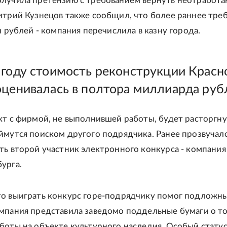
лучила претензию с требованием вернуть неотработ
итрий Кузнецов также сообщил, что более раннее тре
ч рублей - компания перечислила в казну города.
 году стоимость реконструкции Красн
оценивалась в полтора миллиарда руб
кт с фирмой, не выполнившей работы, будет расторгну
ймутся поиском другого подрядчика. Ранее прозвучало
ть второй участник электронного конкурса - компания
урга.
о выиграть конкурс горе-подрядчику помог подложн
мпания представила заведомо поддельные бумаги о то
боты на объекте культурного наследия. Особый статус