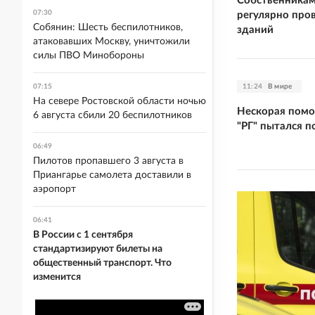
Собственникам
07:30
регулярно про
Собянин: Шесть беспилотников,
зданий
атаковавших Москву, уничтожили
силы ПВО Минобороны
11:24
В мире
07:15
На севере Ростовской области ночью
Нескорая помо
6 августа сбили 20 беспилотников
"РГ" пытался п
06:49
Пилотов пропавшего 3 августа в
Приангарье самолета доставили в
аэропорт
06:41
В России с 1 сентября
стандартизируют билеты на
общественный транспорт. Что
изменится