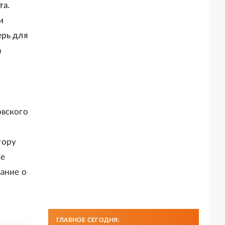
та.
и
ерь для
а
овского
тору
ее
ание о
ГЛАВНОЕ СЕГОДНЯ: