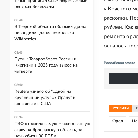
Трамп приписал США нефтегазовые
ресурсы Венесуэлы
у Красного м
раскопки. По
08:48
В Тверской области обломки дрона
рублей. Как 
повредили здание комплекса
ремонта орлов
Wildberries
осталось пос
08:45
Путин: Товарооборот России и
Российская газета
Киргизии в 2025 году вырос на
четверть
08:40
Reuters узнало об "одной из
крупнейший уступок Ирану" в
конфликте с США
РУБРИКИ
08:36
Орел
Це
ПВО отразила самую массированную
атаку на Ярославскую область, за
ночь сбиты 88 БПЛА