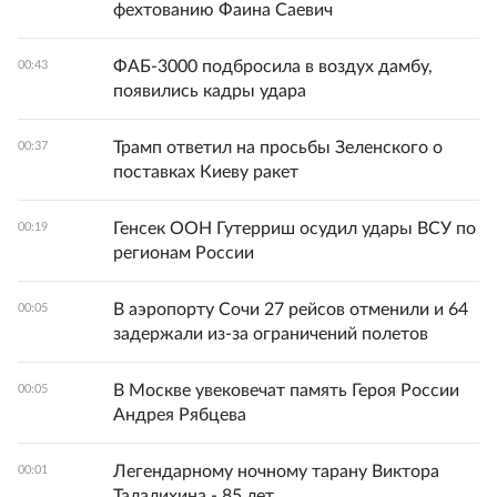
фехтованию Фаина Саевич
ФАБ-3000 подбросила в воздух дамбу,
00:43
появились кадры удара
Трамп ответил на просьбы Зеленского о
00:37
поставках Киеву ракет
Генсек ООН Гутерриш осудил удары ВСУ по
00:19
регионам России
В аэропорту Сочи 27 рейсов отменили и 64
00:05
задержали из-за ограничений полетов
В Москве увековечат память Героя России
00:05
Андрея Рябцева
Легендарному ночному тарану Виктора
00:01
Талалихина - 85 лет