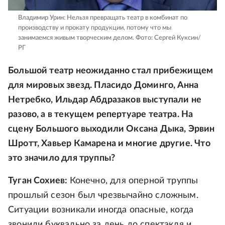
Владимир Урин: Нельзя превращать театр в комбинат по
производству и прокату продукции, потому что мы
занимаемся живым творческим делом.
Фото: Сергей Куксин/
РГ
Большой театр неожиданно стал прибежищем
для мировых звезд. Пласидо Доминго, Анна
Нетребко, Ильдар Абдразаков выступали не
разово, а в текущем репертуаре театра. На
сцену Большого выходили Оксана Дыка, Эрвин
Шротт, Хавьер Камарена и многие другие. Что
это значило для труппы?
Туган Сохиев:
Конечно, для оперной труппы
прошлый сезон был чрезвычайно сложным.
Ситуации возникали иногда опасные, когда
звонили буквально за день до спектакля и