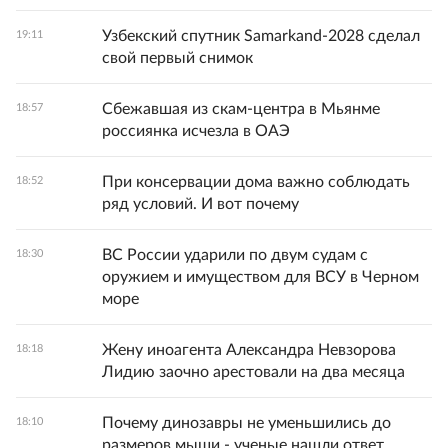
Узбекский спутник Samarkand-2028 сделал
19:11
свой первый снимок
Сбежавшая из скам-центра в Мьянме
18:57
россиянка исчезла в ОАЭ
При консервации дома важно соблюдать
18:52
ряд условий. И вот почему
ВС России ударили по двум судам с
18:30
оружием и имуществом для ВСУ в Черном
море
Жену иноагента Александра Невзорова
18:18
Лидию заочно арестовали на два месяца
Почему динозавры не уменьшились до
18:10
размеров мыши - ученые нашли ответ