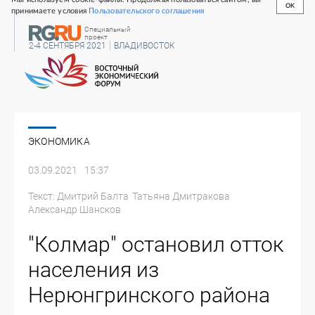
OK
принимаете условия
Пользовательского соглашения
Специальный
проект
2-4 СЕНТЯБРЯ 2021
ВЛАДИВОСТОК
ЭКОНОМИКА
03.09.2021
15:37
Текст:
Дмитрий Балта
Татьяна Дмитракова
Александр Шансков
"Колмар" остановил отток
населения из
Нерюнгринского района