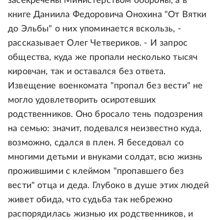
засекречены Министерством обороны, а в
книге Даниила Федоровича Онохина "От Вятки
до Эльбы" о них упоминается вскользь, -
рассказывает Олег Четвериков. - И запрос
общества, куда же пропали несколько тысяч
кировчан, так и оставался без ответа.
Извещение военкомата "пропал без вести" не
могло удовлетворить осиротевших
родственников. Оно бросало тень подозрения
на семью: значит, подевался неизвестно куда,
возможно, сдался в плен. Я беседовал со
многими детьми и внуками солдат, всю жизнь
прожившими с клеймом "пропавшего без
вести" отца и деда. Глубоко в душе этих людей
живет обида, что судьба так небрежно
распорядилась жизнью их родственников, и