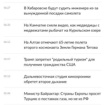
В Хабаровске будут судить инженера из-за
06:27
вынужденной посадки самолета
На Камчатке сняли видео, как медведицы с
06:20
медвежатами рыбачат на Курильском озере
На Алтае отмечают 65-летие полета
06:12
второго космонавта Земли Германа Титова
Трамп запретил "родильный туризм" для
05:57
получения гражданства США
Дальневосточная студия кинохроники
05:52
обретет второе дыхание
Министр Байрактар: Страны Европы просят
05:44
Турцию о поставках газа, но не из РФ