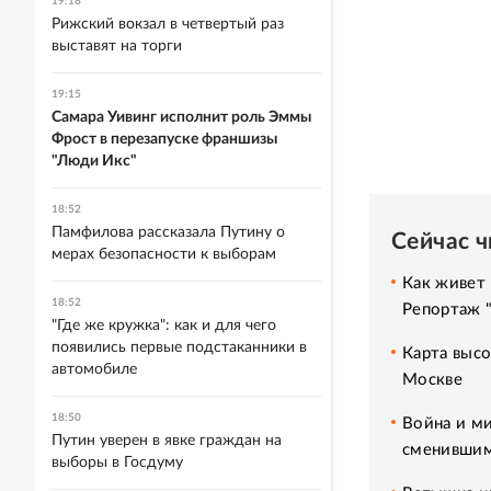
19:18
Рижский вокзал в четвертый раз
выставят на торги
19:15
Самара Уивинг исполнит роль Эммы
Фрост в перезапуске франшизы
"Люди Икс"
18:52
Памфилова рассказала Путину о
Сейчас 
мерах безопасности к выборам
Как живет 
18:52
Репортаж 
"Где же кружка": как и для чего
появились первые подстаканники в
Карта высо
автомобиле
Москве
18:50
Война и ми
Путин уверен в явке граждан на
сменившим
выборы в Госдуму