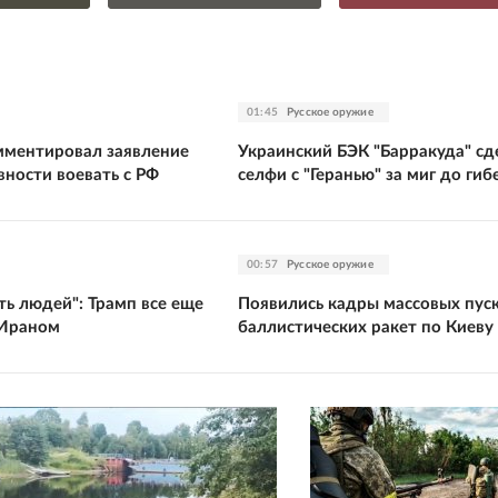
01:45
Русское оружие
ментировал заявление
Украинский БЭК "Барракуда" сд
вности воевать с РФ
селфи с "Геранью" за миг до гиб
00:57
Русское оружие
ть людей": Трамп все еще
Появились кадры массовых пус
 Ираном
баллистических ракет по Киеву