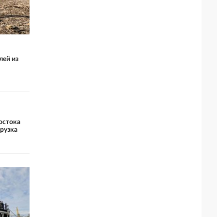
лей из
остока
рузка