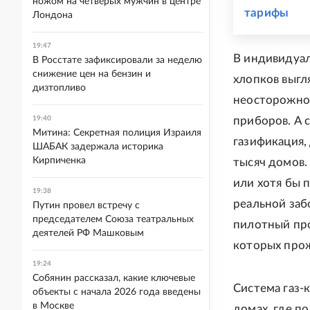
ножом на четверых мужчин в центре
тарифы
Лондона
19:47
В индивидуал
В Росстате зафиксировали за неделю
снижение цен на бензин и
хлопков выгл
дизтопливо
неосторожное
19:40
приборов. А 
Митина: Секретная полиция Израиля
газификация,
ШАБАК задержала историка
Кирпиченка
тысяч домов. 
или хотя бы 
19:38
реальной заб
Путин провел встречу с
председателем Союза театральных
пилотный про
деятелей РФ Машковым
которых прож
19:24
Собянин рассказал, какие ключевые
Система газ-
объекты с начала 2026 года введены
в Москве
домах, где п