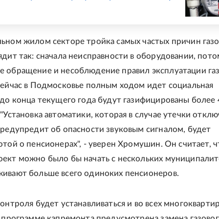
ьном жилом секторе тройка самых частых причин газ
ядит так: сначала неисправности в оборудовании, пото
 обращение и несоблюдение правил эксплуатации га
сейчас в Подмосковье полным ходом идет социальная
 до конца текущего года будут газифицированы более 
"Установка автоматики, которая в случае утечки отклю
предупредит об опасности звуковым сигналом, будет
отой о пенсионерах", - уверен Хромушин. Он считает, ч
ект можно было бы начать с нескольких муниципалите
ивают больше всего одиноких пенсионеров.
контроля будет устанавливаться и во всех многокварти
о программе капремонта предусмотрена замена газово