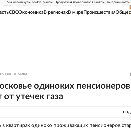
Мы используем cookie-файлы. Продолжая пользоваться сайтом, вы принимаете
Г-НЕДЕЛЯ
РОДИНА
ПРИЛОЖЕНИЯ
СОЮЗ
НОВОСТИ
асть
СВО
Экономика
В регионах
В мире
Происшествия
Общес
1:50
ЭКОНОМИКА
осковье одиноких пенсионеров
 от утечек газа
ПОД
ь в квартирах одиноко проживающих пенсионеров ста