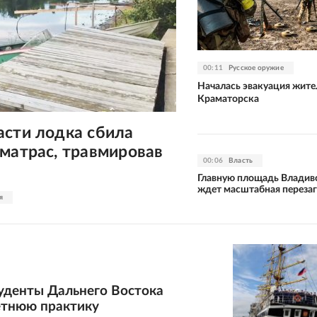
00:11
Русское оружие
Началась эвакуация жите
Краматорска
асти лодка сбила
матрас, травмировав
00:06
Власть
Главную площадь Владив
ждет масштабная перезаг
я
туденты Дальнего Востока
етнюю практику