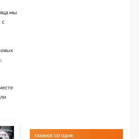
сяца мы
 с
зовых
,
месте
или
ГЛАВНОЕ СЕГОДНЯ: