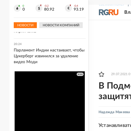
трейлер
СВЕЖИЙ НОМЕР
Р
0
-0.2
-0.4
0
80.92
93.19
Вл
20:26
Посол РФ отреагировал на новости о
задержании в Израиле историка
НОВОСТИ
НОВОСТИ КОМПАНИЙ
Кирпиченка
20:24
Парламент Индии настаивает, чтобы
Цукерберг извинился за удаление
видео Моди
29.07.2021 0
В Подм
защитят
Надежда Макеева
Устанавливат