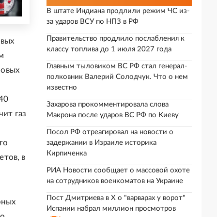
В штате Индиана продлили режим ЧС из-
за ударов ВСУ по НПЗ в РФ
Правительство продлило послабления к
овых
классу топлива до 1 июля 2027 года
м
Главным тыловиком ВС РФ стал генерал-
зовых
полковник Валерий Солодчук. Что о нем
известно
40
Захарова прокомментировала слова
чит газ
Макрона после ударов ВС РФ по Киеву
Посол РФ отреагировал на новости о
то
задержании в Израиле историка
Кирпиченка
тов, в
РИА Новости сообщает о массовой охоте
на сотрудников военкоматов на Украине
Пост Дмитриева в X о "варварах у ворот"
рных
Испании набрал миллион просмотров
го