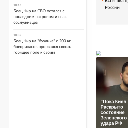
Вспышка ци
18:47
России
Боец Чир на СВО остался с
последним патроном и спас
сослуживцев
18:35
Боец Чир на "буханке" с 200 кг
боеприпасов прорвался сквозь
горящее поле к своим
"Пока Киев 
Раскрыто
состояние
Зеленского
удара РФ