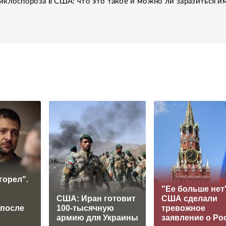
клоспороза в США: что это такое и можно ли заразиться им
горел".
"Ее больше нет"
США: Иран готовит
США сделали
 после
100-тысячную
тревожное
армию для Украины
заявление о Ро