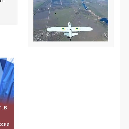
 в
Рубио
«Это конец всего»:
отреагировал на
. В
Захарова
требование
прокомментировал
перестать
а фестиваль в
накачивать ВСУ
ссии
Юрмале
оружием