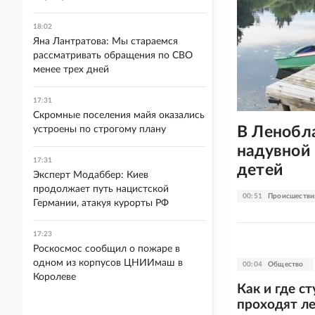
18:02
Яна Лантратова: Мы стараемся
рассматривать обращения по СВО
менее трех дней
17:31
Скромные поселения майя оказались
В Ленобл
устроены по строгому плану
надувной 
17:31
детей
Эксперт Модаббер: Киев
продолжает путь нацистской
00:51
Происшестви
Германии, атакуя курорты РФ
17:23
Роскосмос сообщил о пожаре в
одном из корпусов ЦНИИмаш в
00:04
Общество
Королеве
Как и где с
проходят л