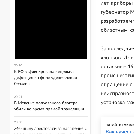
лет приборы 
губернатор М
разработаем 
областным ка
За последние
хлопков. Из н
20:10
остальные 19
В РФ зафиксирована недельная
происшествий
дефляция на фоне удешевления
бензина
обращение с 
неисправност
20:01
установка га
В Мексике популярного блогера
убили во время прямой трансляции
20:00
ЧИТАЙТЕ ТАКЖ
Женщину арестовали за нападение с
Как качест