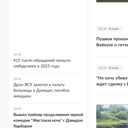
02:20
В мире
Пушков проком
Вайкуле о гото
18:18
415 тысяч обращений пришло
омбудсмену в 2025 году
01:25
В мире
"Не хочу убива
18:16
ждет сделку с
Дрон ВСУ залетел в палату
больницы в Донецке, погибла
женщина
18:09
Вышел трейлер продолжения черной
комедии "Жестокая ночь" с Дэвидом
Харбором