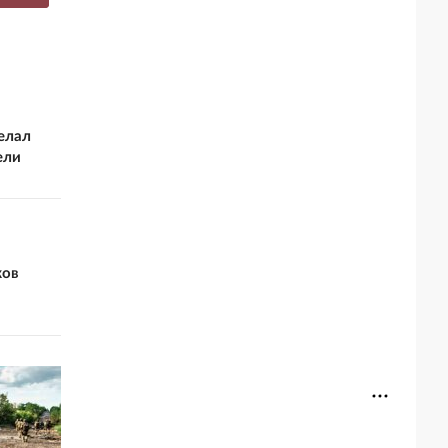
елал
ели
ков