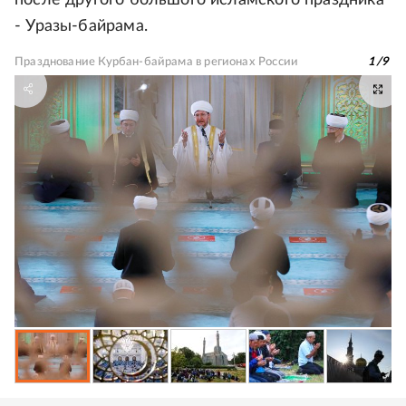
после другого большого исламского праздника
- Уразы-байрама.
Празднование Курбан-байрама в регионах России
1
/
9