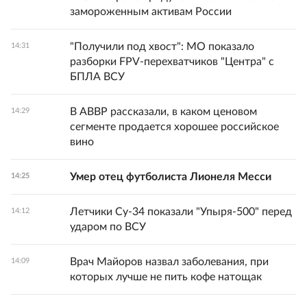
замороженным активам России
"Получили под хвост": МО показало
14:31
разборки FPV-перехватчиков "Центра" с
БПЛА ВСУ
В АВВР рассказали, в каком ценовом
14:29
сегменте продается хорошее российское
вино
Умер отец футболиста Лионеля Месси
14:25
Летчики Су-34 показали "Упыря-500" перед
14:12
ударом по ВСУ
Врач Майоров назвал заболевания, при
14:09
которых лучше не пить кофе натощак