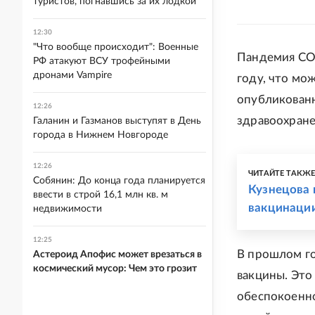
туристов, погнавшись за их лодкой
12:30
"Что вообще происходит": Военные
Пандемия CO
РФ атакуют ВСУ трофейными
дронами Vampire
году, что мо
опубликованн
12:26
здравоохран
Галанин и Газманов выступят в День
города в Нижнем Новгороде
12:26
ЧИТАЙТЕ ТАКЖ
Собянин: До конца года планируется
Кузнецова
ввести в строй 16,1 млн кв. м
вакцинации
недвижимости
12:25
В прошлом го
Астероид Апофис может врезаться в
космический мусор: Чем это грозит
вакцины. Это
обеспокоенно