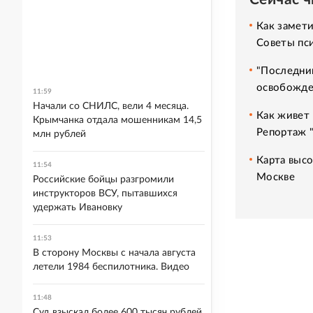
Как замет
Советы пс
"Последний
освобожде
11:59
Начали со СНИЛС, вели 4 месяца.
Как живет 
Крымчанка отдала мошенникам 14,5
Репортаж 
млн рублей
Карта высо
11:54
Москве
Российские бойцы разгромили
инструкторов ВСУ, пытавшихся
удержать Ивановку
11:53
В сторону Москвы с начала августа
летели 1984 беспилотника. Видео
11:48
Суд взыскал более 600 тысяч рублей