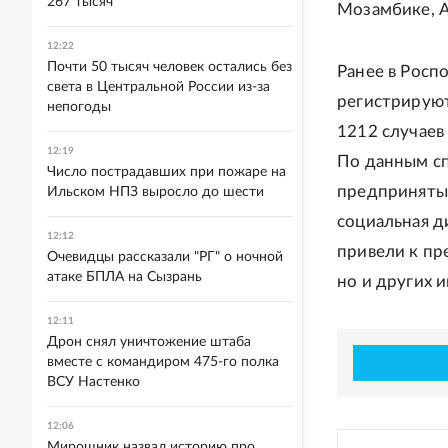
267 тысяч
Мозамбике, А
12:22
Почти 50 тысяч человек остались без
Ранее в Рос
света в Центральной России из-за
регистрируют
непогоды
1212 случаев 
12:19
По данным сп
Число пострадавших при пожаре на
предпринятые
Ильском НПЗ выросло до шести
социальная д
12:12
привели к пр
Очевидцы рассказали "РГ" о ночной
атаке БПЛА на Сызрань
но и других 
12:11
Дрон снял уничтожение штаба
вместе с командиром 475-го полка
ВСУ Настенко
12:06
Мирошник назвал историю про