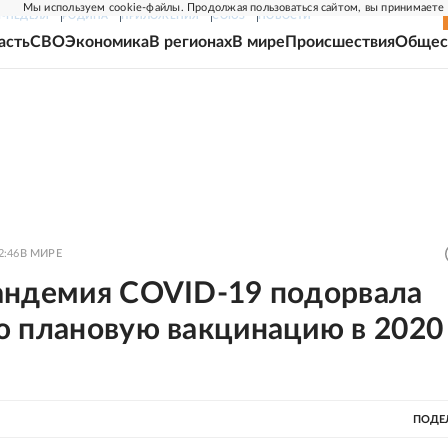
Мы используем cookie-файлы. Продолжая пользоваться сайтом, вы принимаете
Г-НЕДЕЛЯ
РОДИНА
ПРИЛОЖЕНИЯ
СОЮЗ
НОВОСТИ
асть
СВО
Экономика
В регионах
В мире
Происшествия
Общес
2:46
В МИРЕ
андемия COVID-19 подорвала
ю плановую вакцинацию в 2020
ПОДЕ