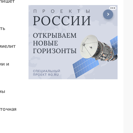
 пишет
ть
миелит
ии и
ны
точная