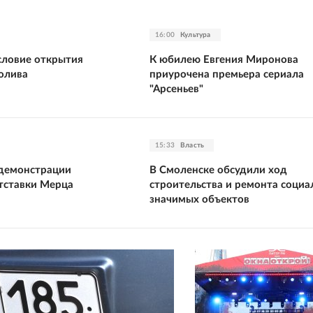
16:00
Культура
словие открытия
К юбилею Евгения Миронова
олива
приурочена премьера сериала
"Арсеньев"
15:33
Власть
 демонстрации
В Смоленске обсудили ход
тставки Мерца
строительства и ремонта социа
значимых объектов