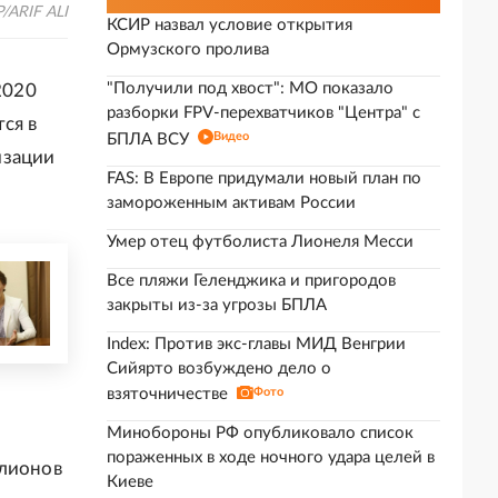
/ARIF ALI
КСИР назвал условие открытия
Ормузского пролива
"Получили под хвост": МО показало
2020
разборки FPV-перехватчиков "Центра" с
ся в
Видео
БПЛА ВСУ
изации
FAS: В Европе придумали новый план по
замороженным активам России
Умер отец футболиста Лионеля Месси
Все пляжи Геленджика и пригородов
закрыты из-за угрозы БПЛА
Index: Против экс-главы МИД Венгрии
Сийярто возбуждено дело о
взяточничестве
Фото
Минобороны РФ опубликовало список
пораженных в ходе ночного удара целей в
ллионов
Киеве