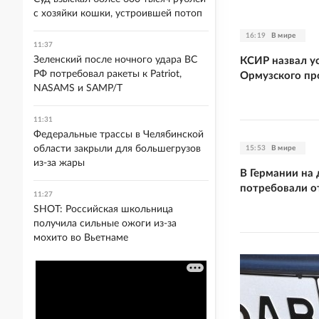
с хозяйки кошки, устроившей потоп
16:19
В мире
11:37
Зеленский после ночного удара ВС
КСИР назвал у
РФ потребовал ракеты к Patriot,
Ормузского пр
NASAMS и SAMP/T
11:31
Федеральные трассы в Челябинской
области закрыли для большегрузов
15:53
В мире
из-за жары
В Германии на
потребовали о
11:27
SHOT: Российская школьница
получила сильные ожоги из-за
мохито во Вьетнаме