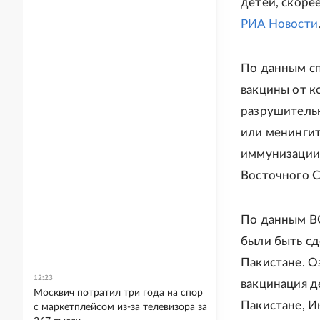
детей, скоре
РИА Новости
По данным сп
вакцины от к
разрушительн
или менингит
иммунизации 
Восточного 
По данным В
были быть сд
Пакистане. 
12:23
вакцинация д
Москвич потратил три года на спор
Пакистане, И
с маркетплейсом из-за телевизора за