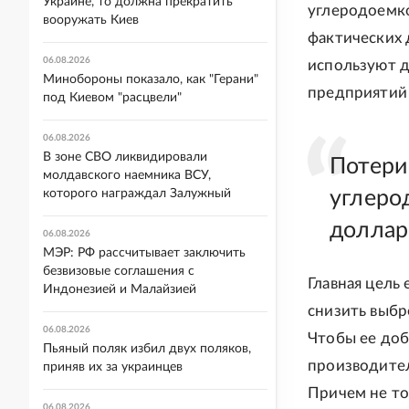
Украине, то должна прекратить
углеродоемко
вооружать Киев
фактических 
06.08.2026
используют д
Минобороны показало, как "Герани"
предприятий 
под Киевом "расцвели"
06.08.2026
В зоне СВО ликвидировали
Потери 
молдавского наемника ВСУ,
которого награждал Залужный
углеро
доллар
06.08.2026
МЭР: РФ рассчитывает заключить
безвизовые соглашения с
Главная цель 
Индонезией и Малайзией
снизить выбр
06.08.2026
Чтобы ее доб
Пьяный поляк избил двух поляков,
производител
приняв их за украинцев
Причем не то
06.08.2026