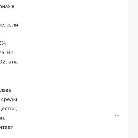
онах в
е, если
10%
в. На
2, а на
глава
 среды
щество,
и,
итает