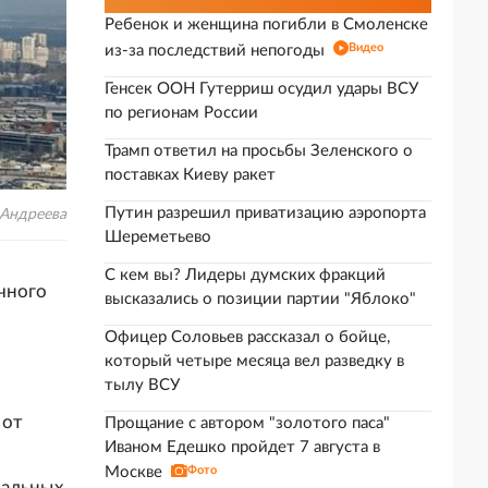
Ребенок и женщина погибли в Смоленске
Видео
из-за последствий непогоды
Генсек ООН Гутерриш осудил удары ВСУ
по регионам России
Трамп ответил на просьбы Зеленского о
поставках Киеву ракет
Путин разрешил приватизацию аэропорта
 Андреева
Шереметьево
С кем вы? Лидеры думских фракций
чного
высказались о позиции партии "Яблоко"
Офицер Соловьев рассказал о бойце,
который четыре месяца вел разведку в
тылу ВСУ
 от
Прощание с автором "золотого паса"
Иваном Едешко пройдет 7 августа в
Москве
Фото
мальных