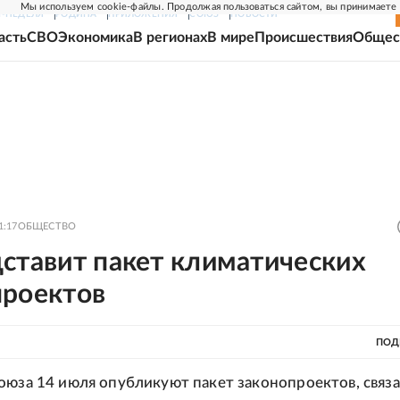
Мы используем cookie-файлы. Продолжая пользоваться сайтом, вы принимаете
Г-НЕДЕЛЯ
РОДИНА
ПРИЛОЖЕНИЯ
СОЮЗ
НОВОСТИ
асть
СВО
Экономика
В регионах
В мире
Происшествия
Общес
1:17
ОБЩЕСТВО
ставит пакет климатических
проектов
ПОД
оюза 14 июля опубликуют пакет законопроектов, связ