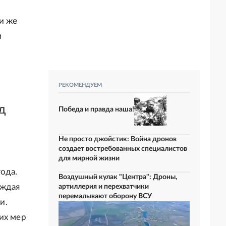
и же
м
РЕКОМЕНДУЕМ
д
Победа и правда наша!
Не просто джойстик: Война дронов
создает востребованных специалистов
для мирной жизни
ода.
Воздушный кулак "Центра": Дроны,
уждая
артиллерия и перехватчики
перемалывают оборону ВСУ
и.
их мер