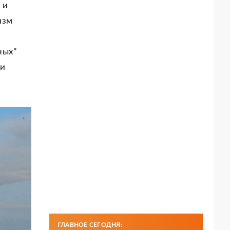
 и
изм
ных"
 и
ГЛАВНОЕ СЕГОДНЯ: