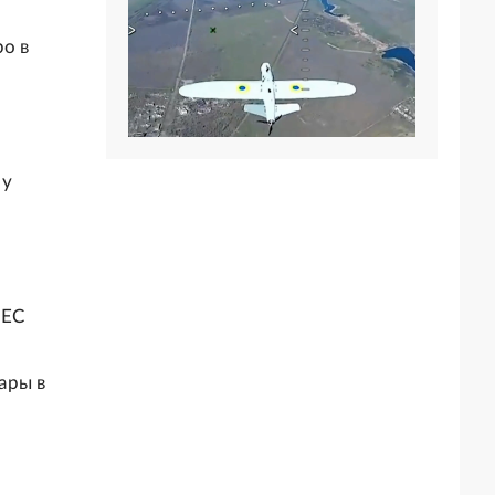
о в
 у
 ЕС
ары в