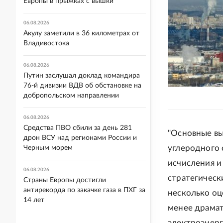
Европы в прыжках с вышки
06.08.2026
Акулу заметили в 36 километрах от
Владивостока
06.08.2026
Путин заслушал доклад командира
76-й дивизии ВДВ об обстановке на
добропольском направлении
06.08.2026
Средства ПВО сбили за день 281
"Основные вы
дрон ВСУ над регионами России и
углеродного 
Черным морем
исчисления и
06.08.2026
стратегически
Страны Европы достигли
антирекорда по закачке газа в ПХГ за
несколько оц
14 лет
менее драмат
электроэнерг