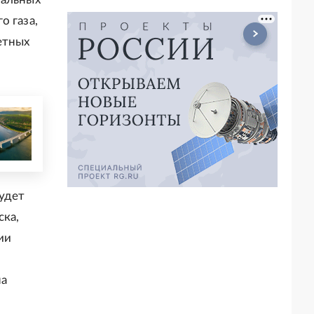
о газа,
етных
удет
ска,
ии
на