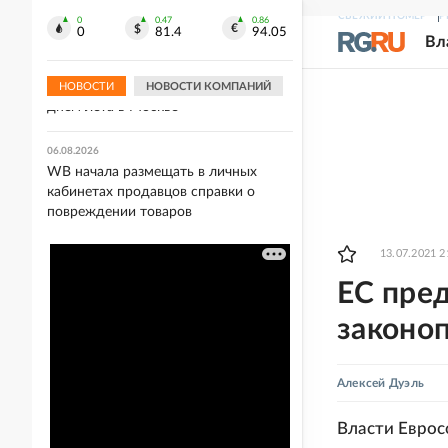
непогоды
СВЕЖИЙ НОМЕР
Р
0
0.47
0.86
0
81.4
94.05
Вл
06.08.2026
Синоптик Позднякова: 7 августа
может стать последним жарким
НОВОСТИ
НОВОСТИ КОМПАНИЙ
днем лета в Москве
06.08.2026
WB начала размещать в личных
кабинетах продавцов справки о
повреждении товаров
13.07.2021 2
ЕС пред
законо
Алексей Дуэль
Власти Еврос