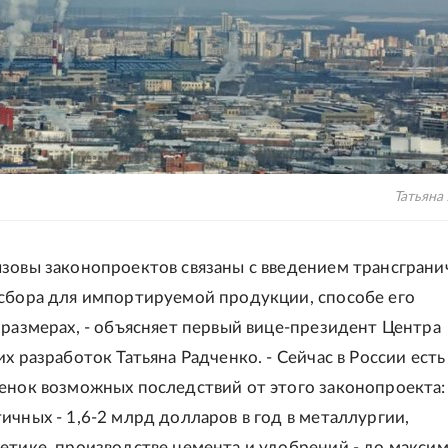
Татьяна
зовы законопроектов связаны с введением трансграни
сбора для импортируемой продукции, способе его
 размерах, - объясняет первый вице-президент Центра
х разработок Татьяна Радченко. - Сейчас в России есть
енок возможных последствий от этого законопроекта:
ичных - 1,6-2 млрд долларов в год в металлургии,
етике, производстве цемента и удобрений - до макси