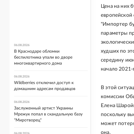
Цена на них б
европейской 
"Импортер бу
параметры п
экологически
06.08.2026
худших по эт
В Краснодаре обломки
беспилотника упали во дворе
середину июн
многоквартирного дома
начало 2021-
06.08.2026
Wildberries отключил доступ к
В этой ситуа
домашним адресам продавцов
комиссии Об
06.08.2026
Елена Шаройк
Заслуженный артист Украины
поскольку вы
Мрежук попал в скандальную базу
"Миротворец"
может потеря
она.
06.08.2026