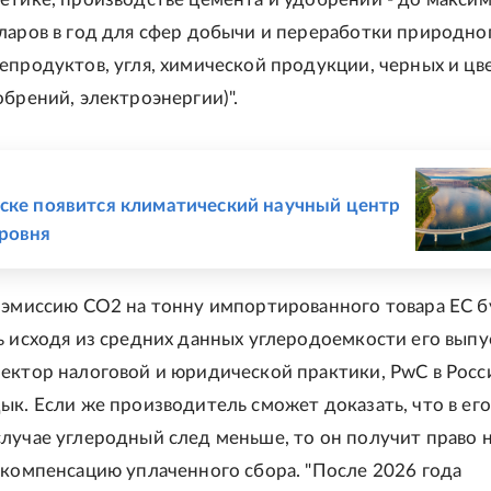
ларов в год для сфер добычи и переработки природног
епродуктов, угля, химической продукции, черных и цв
обрений, электроэнергии)".
Е
ске появится климатический научный центр
ровня
 эмиссию СО2 на тонну импортированного товара ЕС б
ь исходя из средних данных углеродоемкости его выпу
ектор налоговой и юридической практики, PwC в Росс
ык. Если же производитель сможет доказать, что в его
лучае углеродный след меньше, то он получит право 
 компенсацию уплаченного сбора. "После 2026 года