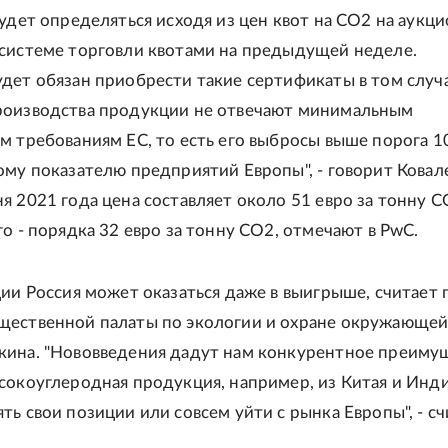
удет определяться исходя из цен квот на СО2 на аукци
системе торговли квотами на предыдущей неделе.
дет обязан приобрести такие сертификаты в том случа
роизводства продукции не отвечают минимальным
м требованиям ЕС, то есть его выбросы выше порога 
ому показателю предприятий Европы", - говорит Ковале
я 2021 года цена составляет около 51 евро за тонну СО
го - порядка 32 евро за тонну СО2, отмечают в PwC.
ции Россия может оказаться даже в выигрыше, считает 
щественной палаты по экологии и охране окружающей
ина. "Нововведения дадут нам конкурентное преиму
сокоуглеродная продукция, например, из Китая и Инди
ть свои позиции или совсем уйти с рынка Европы", - сч