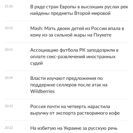
В ряде стран Европы в высохших руслах рек
21:03
найдены предметы Второй мировой
Mash: Мать двоих детей из России впала в
20:52
кому из-за сильной жары на Пхукете
Ассоциацию футбола РК заподозрили в
20:51
оплате секс-развлечений иностранных
судей
Власти изучают предложения по
20:39
поддержке селлеров после атак на
Wildberries
Россия почти на четверть нарастила
20:33
выручку от экспорта растворимого кофе
На избитую на Украине за русскую речь
20:22