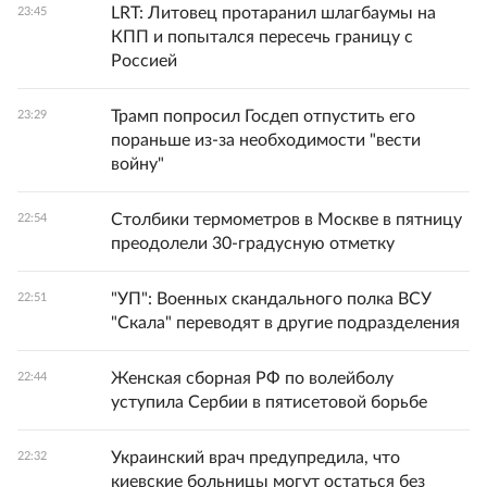
LRT: Литовец протаранил шлагбаумы на
23:45
КПП и попытался пересечь границу с
Россией
Трамп попросил Госдеп отпустить его
23:29
пораньше из-за необходимости "вести
войну"
Столбики термометров в Москве в пятницу
22:54
преодолели 30-градусную отметку
"УП": Военных скандального полка ВСУ
22:51
"Скала" переводят в другие подразделения
Женская сборная РФ по волейболу
22:44
уступила Сербии в пятисетовой борьбе
Украинский врач предупредила, что
22:32
киевские больницы могут остаться без