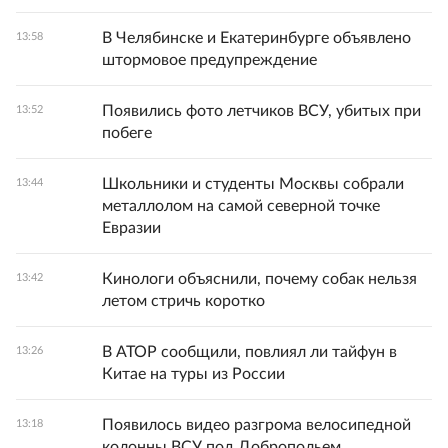
В Челябинске и Екатеринбурге объявлено
13:58
штормовое предупреждение
Появились фото летчиков ВСУ, убитых при
13:52
побеге
Школьники и студенты Москвы собрали
13:44
металлолом на самой северной точке
Евразии
Кинологи объяснили, почему собак нельзя
13:42
летом стричь коротко
В АТОР сообщили, повлиял ли тайфун в
13:26
Китае на туры из России
Появилось видео разгрома велосипедной
13:18
колонны ВСУ под Добропольем