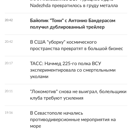
Nadezhda превратилось в груду металла
Байопик "Тони" с Антонио Бандерасом
20:42
получил дублированный трейлер
В США "уборку" космического
20:42
пространства превратят в большой бизнес
ТАСС: Начмед 225-го полка ВСУ
20:17
экспериментировала со смертельными
уколами
"Локомотив" снова не выиграл, болельщики
20:11
клуба требуют усиления
В Севастополе начались
19:56
противодиверсионные мероприятия на
море