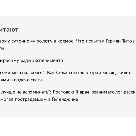
читают
вому суточному полету в космос: Что испытал Герман Титов 
ти
Хиросиму ради эксперимента
тями мы справимся": Как Севастополь второй месяц живет с
ями в подаче света
 лучше не вспоминать": Ростовский врач-реаниматолог расск
помогал пострадавшим в Геленджике