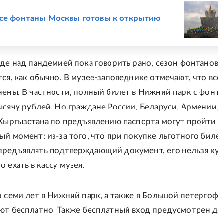
Е
се фонтаны Москвы готовы к открытию
еде над пандемией пока говорить рано, сезон фонтанов
тся, как обычно. В музее-заповеднике отмечают, что вс
нены. В частности, полный билет в Нижний парк с фон
ысячу рублей. Но граждане России, Беларуси, Армении
 Кыргызстана по предъявлению паспорта могут пройти 
ый момент: из-за того, что при покупке льготного бил
редъявлять подтверждающий документ, его нельзя к
 ехать в кассу музея.
о семи лет в Нижний парк, а также в Большой петерго
ют бесплатно. Также бесплатный вход предусмотрен д