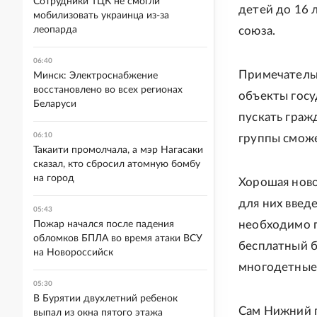
Сотрудники ТЦК не смогли
детей до 16 
мобилизовать украинца из-за
леопарда
союза.
06:40
Примечательно
Минск: Электроснабжение
восстановлено во всех регионах
объекты госу
Беларуси
пускать граж
06:10
группы смож
Такаити промолчала, а мэр Нагасаки
сказал, кто сбросил атомную бомбу
на город
Хорошая ново
для них введ
05:43
необходимо п
Пожар начался после падения
обломков БПЛА во время атаки ВСУ
бесплатный б
на Новороссийск
многодетные 
05:30
В Бурятии двухлетний ребенок
Сам Нижний п
выпал из окна пятого этажа