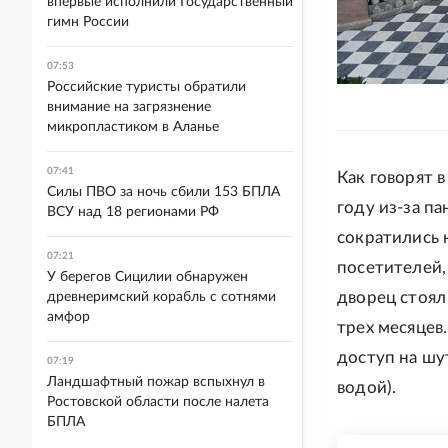
впервые исполнили Государственный
гимн России
07:53
Российские туристы обратили
внимание на загрязнение
микропластиком в Аланье
07:41
Как говорят 
Силы ПВО за ночь сбили 153 БПЛА
году из-за п
ВСУ над 18 регионами РФ
сократились 
07:21
посетителей,
У берегов Сицилии обнаружен
дворец стоял
древнеримский корабль с сотнями
амфор
трех месяцев
доступ на шу
07:19
Ландшафтный пожар вспыхнул в
водой).
Ростовской области после налета
БПЛА