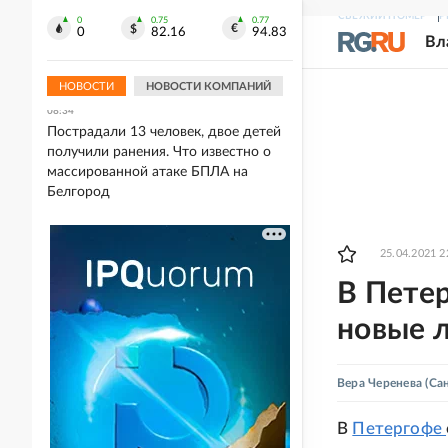
СВЕЖИЙ НОМЕР
Р
0
0.75
0.77
09:04
0
82.16
94.83
Вл
Володин назвал пять регионов, где
полностью запретили вейпы
НОВОСТИ
НОВОСТИ КОМПАНИЙ
08:34
Пострадали 13 человек, двое детей
получили ранения. Что известно о
массированной атаке БПЛА на
Белгород
25.04.2021 2
В Пете
новые 
Вера Черенева
(Са
В
Петергофе