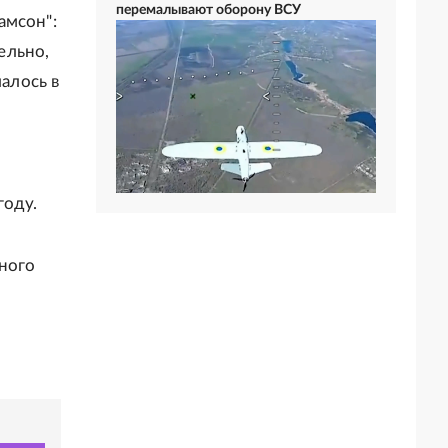
перемалывают оборону ВСУ
амсон":
ельно,
лалось в
году.
ного