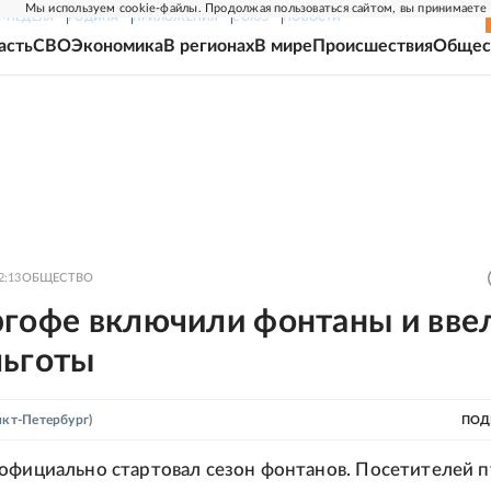
Мы используем cookie-файлы. Продолжая пользоваться сайтом, вы принимаете
Г-НЕДЕЛЯ
РОДИНА
ПРИЛОЖЕНИЯ
СОЮЗ
НОВОСТИ
асть
СВО
Экономика
В регионах
В мире
Происшествия
Общес
2:13
ОБЩЕСТВО
ргофе включили фонтаны и вве
льготы
нкт-Петербург)
ПОД
официально стартовал сезон фонтанов. Посетителей 