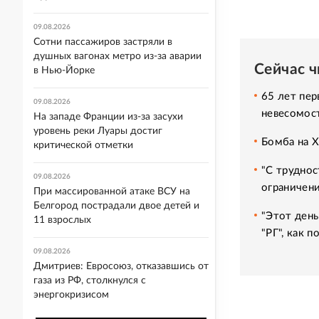
09.08.2026
Сотни пассажиров застряли в
душных вагонах метро из-за аварии
Сейчас 
в Нью-Йорке
65 лет пер
09.08.2026
невесомос
На западе Франции из-за засухи
уровень реки Луары достиг
Бомба на 
критической отметки
"С труднос
09.08.2026
ограничени
При массированной атаке ВСУ на
Белгород пострадали двое детей и
"Этот день
11 взрослых
"РГ", как 
09.08.2026
Дмитриев: Евросоюз, отказавшись от
газа из РФ, столкнулся с
энергокризисом