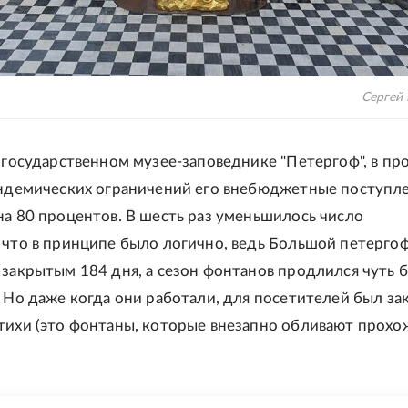
Сергей
в государственном музее-заповеднике "Петергоф", в п
андемических ограничений его внебюджетные поступл
на 80 процентов. В шесть раз уменьшилось число
 что в принципе было логично, ведь Большой петерго
 закрытым 184 дня, а сезон фонтанов продлился чуть 
. Но даже когда они работали, для посетителей был за
тихи (это фонтаны, которые внезапно обливают прохо