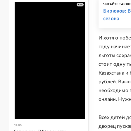
ЧИТАЙТЕ ТАКЖ
Бирюков: В
сезона
И хотя о поб
году начинае
льготы сохра
стоит одну т
Казахстана и
рублей. Важн
необходимо п
онлайн. Нужно
Всех детей д
дворец пуска
07:00