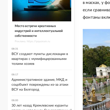
в масках, у 
если сравнив
фонтаны вклю
Место встречи креативных
индустрий и интеллектуальной
собственности
Реклама. https://ipquorum.ru
08:31
ВСУ создают пункты дислокации в
квартирах с мумифицированными
телами хозяев
08:17
Административное здание, МКД и
соцобъект повреждены из-за атаки
ВСУ на Белгород
08:00
30 лет назад Кремлевские куранты