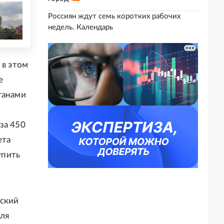
Россиян ждут семь коротких рабочих
недель. Календарь
 в этом
е
танами
,
за 450
ета
упить
фский
ля