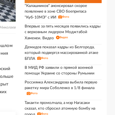
"Калашников" анонсировал скорое
появление в зоне СВО боеприпаса
"Куб-10МЭ" с ИИ
Фото
Впервые за пять месяцев появились кадры
 Николаев
с верховным лидером Моджтабой
Видео
Хаменеи. Видео
рошлом
Демидов показал кадры из Белгорода,
который подвергся массированной атаке
ения
БПЛА
Фото
В МИД РФ заявили о прямой военной
фский
помощи Украине со стороны Румынии
больше
Россиянка Александрова выбила первую
крыт
ракетку мира Соболенко в 1/8 финала
жих
Фото
Такаити промолчала, а мэр Нагасаки
сказал, кто сбросил атомную бомбу на
город
Фото