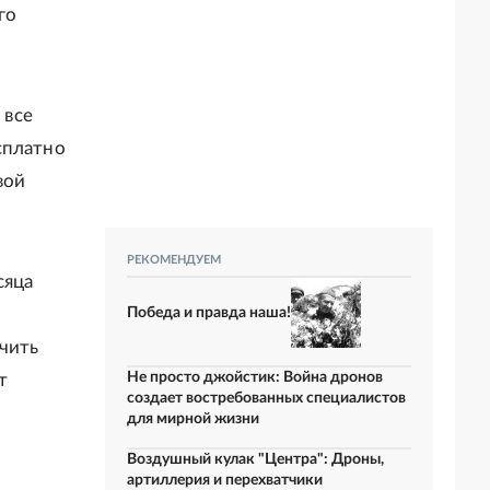
го
 все
сплатно
вой
РЕКОМЕНДУЕМ
сяца
Победа и правда наша!
чить
Не просто джойстик: Война дронов
т
создает востребованных специалистов
для мирной жизни
Воздушный кулак "Центра": Дроны,
артиллерия и перехватчики