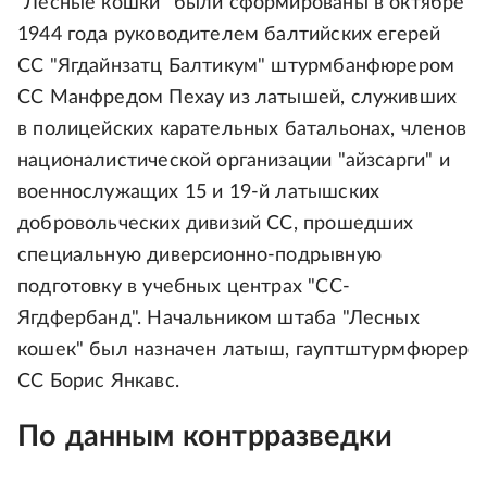
"Лесные кошки" были сформированы в октябре
1944 года руководителем балтийских егерей
СС "Ягдайнзатц Балтикум" штурмбанфюрером
СС Манфредом Пехау из латышей, служивших
в полицейских карательных батальонах, членов
националистической организации "айзсарги" и
военнослужащих 15 и 19-й латышских
добровольческих дивизий СС, прошедших
специальную диверсионно-подрывную
подготовку в учебных центрах "СС-
Ягдфербанд". Начальником штаба "Лесных
кошек" был назначен латыш, гауптштурмфюрер
СС Борис Янкавс.
По данным контрразведки