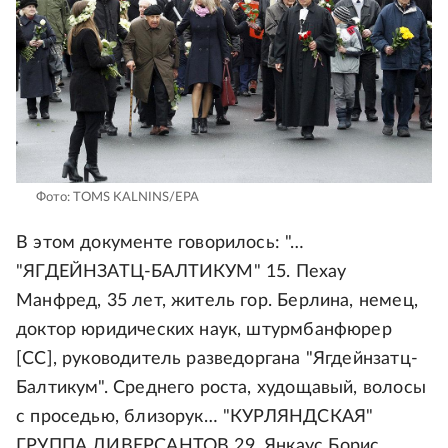
Фото: TOMS KALNINS/EPA
В этом документе говорилось: "…
"ЯГДЕЙНЗАТЦ-БАЛТИКУМ" 15. Пехау
Манфред, 35 лет, житель гор. Берлина, немец,
доктор юридических наук, штурмбанфюрер
[СС], руководитель разведоргана "Ягдейнзатц-
Балтикум". Среднего роста, худощавый, волосы
с проседью, близорук… "КУРЛЯНДСКАЯ"
ГРУППА ДИВЕРСАНТОВ 29. Янкаус Борис,