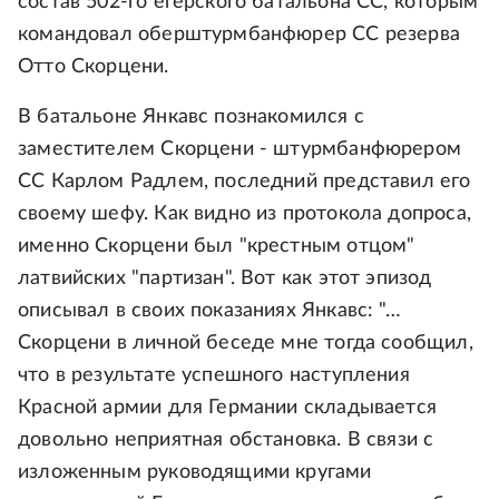
состав 502-го егерского батальона СС, которым
командовал оберштурмбанфюрер СС резерва
Отто Скорцени.
В батальоне Янкавс познакомился с
заместителем Скорцени - штурмбанфюрером
СС Карлом Радлем, последний представил его
своему шефу. Как видно из протокола допроса,
именно Скорцени был "крестным отцом"
латвийских "партизан". Вот как этот эпизод
описывал в своих показаниях Янкавс: "…
Скорцени в личной беседе мне тогда сообщил,
что в результате успешного наступления
Красной армии для Германии складывается
довольно неприятная обстановка. В связи с
изложенным руководящими кругами