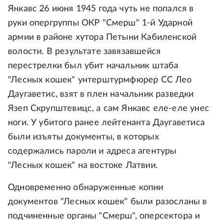
Янкавс 26 июня 1945 года чуть не попался в
руки опергруппы ОКР "Смерш" 1-й Ударной
армии в районе хутора Петыни Кабиленской
волости. В результате завязавшейся
перестрелки был убит начальник штаба
"Лесных кошек" унтерштурмфюрер СС Лео
Даугаветис, взят в плен начальник разведки
Язеп Скрупштевицс, а сам Янкавс еле-еле унес
ноги. У убитого ранее лейтенанта Даугаветиса
были изъяты документы, в которых
содержались пароли и адреса агентуры
"Лесных кошек" на востоке Латвии.
Одновременно обнаруженные копии
документов "Лесных кошек" были разосланы в
подчиненные органы "Смерш", оперсектора и