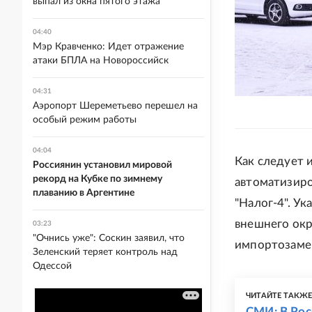
выпал из окна пятого этажа
04:40
Мэр Кравченко: Идет отражение
атаки БПЛА на Новороссийск
04:31
Аэропорт Шереметьево перешел на
особый режим работы
04:04
Как следует 
Россиянин установил мировой
рекорд на Кубке по зимнему
автоматизир
плаванию в Аргентине
"Налог-4". Ук
внешнего окр
03:23
"Очнись уже": Соскин заявил, что
импортозаме
Зеленский теряет контроль над
Одессой
ЧИТАЙТЕ ТАКЖ
СМИ: В Рос