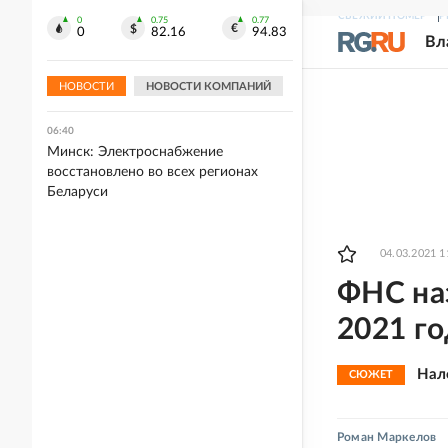
СВЕЖИЙ НОМЕР
Р
0
0.75
0.77
07:00
0
82.16
94.83
Вл
Сотрудники ТЦК не смогли
мобилизовать украинца из-за
леопарда
НОВОСТИ
НОВОСТИ КОМПАНИЙ
06:40
Минск: Электроснабжение
восстановлено во всех регионах
Беларуси
04.03.2021 1
ФНС на
2021 го
Нал
СЮЖЕТ
Роман Маркелов