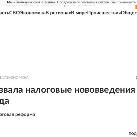
Мы используем cookie-файлы. Продолжая пользоваться сайтом, вы принимаете
Г-НЕДЕЛЯ
РОДИНА
ПРИЛОЖЕНИЯ
СОЮЗ
НОВОСТИ
асть
СВО
Экономика
В регионах
В мире
Происшествия
Общес
1:17
ЭКОНОМИКА
звала налоговые нововведения
да
оговая реформа
ПОД