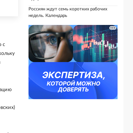
Россиян ждут семь коротких рабочих
недель. Календарь
 с
кольку
и
тацию
вских)