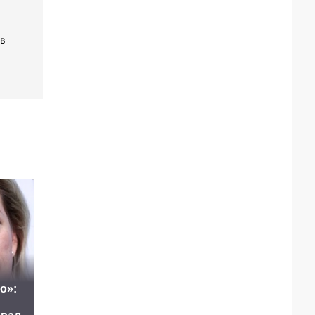
в
о»:
Украина планирует
Маск сделал