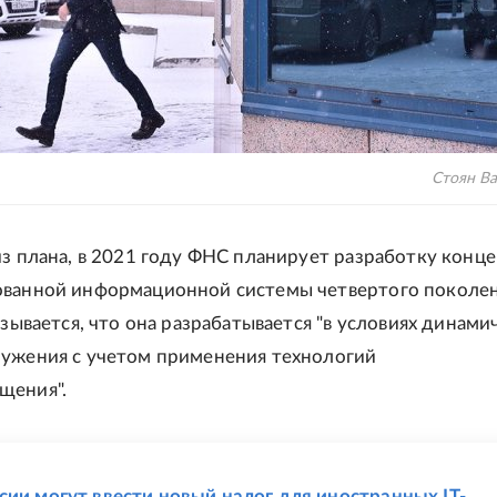
Стоян В
из плана, в 2021 году ФНС планирует разработку конц
ованной информационной системы четвертого поколе
азывается, что она разрабатывается "в условиях динами
ужения с учетом применения технологий
щения".
Е
сии могут ввести новый налог для иностранных IT-