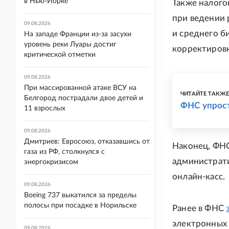
в Нью-Йорке
Также налого
при ведении 
09.08.2026
и среднего б
На западе Франции из-за засухи
уровень реки Луары достиг
корректировк
критической отметки
09.08.2026
При массированной атаке ВСУ на
ЧИТАЙТЕ ТАКЖ
Белгород пострадали двое детей и
ФНС упрост
11 взрослых
09.08.2026
Дмитриев: Евросоюз, отказавшись от
Наконец, ФНС
газа из РФ, столкнулся с
администрати
энергокризисом
онлайн-касс.
09.08.2026
Boeing 737 выкатился за пределы
полосы при посадке в Норильске
Ранее в ФНС
электронных 
09.08.2026