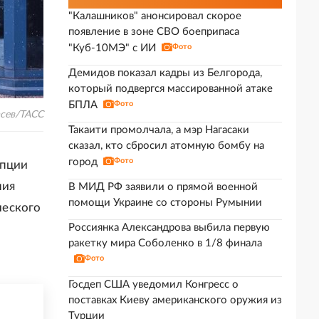
"Калашников" анонсировал скорое
появление в зоне СВО боеприпаса
"Куб-10МЭ" с ИИ
Фото
Демидов показал кадры из Белгорода,
который подвергся массированной атаке
БПЛА
Фото
асев/ТАСС
Такаити промолчала, а мэр Нагасаки
сказал, кто сбросил атомную бомбу на
город
Фото
епции
ния
В МИД РФ заявили о прямой военной
помощи Украине со стороны Румынии
ческого
Россиянка Александрова выбила первую
ракетку мира Соболенко в 1/8 финала
Фото
Госдеп США уведомил Конгресс о
поставках Киеву американского оружия из
Турции