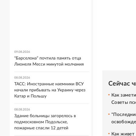
09.08.2026
"Барселона" почтила память отца
Лионеля Месси минутой молчания
08.08.2026
Сейчас 
ТАСС: Иностранные наемники ВСУ
начали прибывать на Украину через
Как замет
Катар и Польшу
Советы пс
08.08.2026
"Последний
Здание больницы загорелось в
освобожде
подмосковном Подольске,
пожарные спасли 12 детей
Как живет 