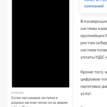
компаний
В позапрошл
системы нало
крупнейших б
ростом собир
система позв
уплаты НДС 
Кроме того, 
цифровую пл
налоговых да
услуг.
09.08.2026
Сотни пассажиров застряли в
душных вагонах метро из-за аварии