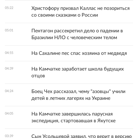
Христофору призвал Каллас не позориться
05:22
со своими сказками о России
Пентагон рассекретил дело о падении в
05:01
Бразилии НЛО с человеческим телом
На Сахалине пес спас хозяина от медведя
04:55
На Камчатке заработает школа будущих
04:39
отцов
Боец Чех рассказал, чему "азовцы" учили
04:24
детей в летних лагерях на Украине
На Камчатке завершилась парусная
04:05
экспедиция, стартовавшая в Якутске
Сын Усольцевой заявил, что верит в версию
03:39