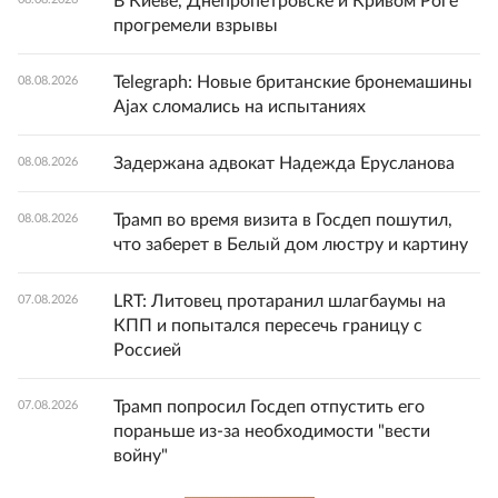
В Киеве, Днепропетровске и Кривом Роге
прогремели взрывы
Telegraph: Новые британские бронемашины
08.08.2026
Ajax сломались на испытаниях
Задержана адвокат Надежда Ерусланова
08.08.2026
Трамп во время визита в Госдеп пошутил,
08.08.2026
что заберет в Белый дом люстру и картину
LRT: Литовец протаранил шлагбаумы на
07.08.2026
КПП и попытался пересечь границу с
Россией
Трамп попросил Госдеп отпустить его
07.08.2026
пораньше из-за необходимости "вести
войну"